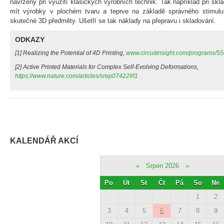
navrženy při využití klasických výrobních technik. Tak například při s
mít výrobky v plochém tvaru a teprve na základě správného stimul
skutečné 3D předměty. Ušetří se tak náklady na přepravu i skladování.
ODKAZY
[1] Realizing the Potential of 4D Printing,
www.circuitinsight.com/programs/55
[2] Active Printed Materials for Complex Self-Evolving Deformations,
https://www.nature.com/articles/srep07422#f1
KALENDÁŘ AKCÍ
«
Srpen 2026
»
Po
Út
St
Čt
Pá
So
Ne
1
2
3
4
5
6
7
8
9