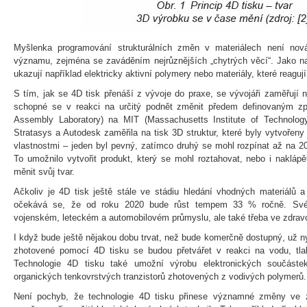
Myšlenka programování strukturálních změn v materiálech není nov
významu, zejména se zaváděním nejrůznějších „chytrých věcí“. Jako na
ukazují například elektricky aktivní polymery nebo materiály, které reagují
S tím, jak se 4D tisk přenáší z vývoje do praxe, se vývojáři zaměřují na
schopné se v reakci na určitý podnět změnit předem definovaným zp
Assembly Laboratory) na MIT (Massachusetts Institute of Technolog
Stratasys a Autodesk zaměřila na tisk 3D struktur, které byly vytvořen
vlastnostmi – jeden byl pevný, zatímco druhý se mohl rozpínat až na 
To umožnilo vytvořit produkt, který se mohl roztahovat, nebo i naklá
měnit svůj tvar.
Ačkoliv je 4D tisk ještě stále ve stádiu hledání vhodných materiálů a 
očekává se, že od roku 2020 bude růst tempem 33 % ročně. Své 
vojenském, leteckém a automobilovém průmyslu, ale také třeba ve zdravo
I když bude ještě nějakou dobu trvat, než bude komerčně dostupný, už ny
zhotovené pomocí 4D tisku se budou přetvářet v reakci na vodu, tlak,
Technologie 4D tisku také umožní výrobu elektronických součáste
organických tenkovrstvých tranzistorů zhotovených z vodivých polymerů.
Není pochyb, že technologie 4D tisku přinese významné změny ve 