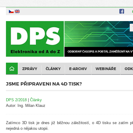
ODBORNÝ ČASOPIS A PORTÁL ZAMĚŘENÝ NA V
ZPRÁVY
ČLÁNKY
E-ARCHIV
WEBINÁŘE
ODK
JSME PŘIPRAVENI NA 4D TISK?
DPS 2/2018
|
Články
Autor: Ing. Milan Klauz
Zatímco 3D tisk je dnes již běžnou záležitostí, o 4D tisku se zatím př
nejedná o nějakou utopii.