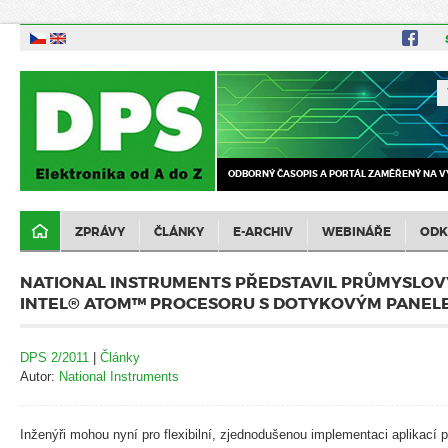
ODBORNÝ ČASOPIS A PORTÁL ZAMĚŘENÝ NA V
ZPRÁVY
ČLÁNKY
E-ARCHIV
WEBINÁŘE
ODK
NATIONAL INSTRUMENTS PŘEDSTAVIL PRŮMYSLOVÝ
INTEL® ATOM™ PROCESORU S DOTYKOVÝM PANEL
DPS 2/2011
|
Články
Autor:
National Instruments
Inženýři mohou nyní pro flexibilní, zjednodušenou implementaci aplikac