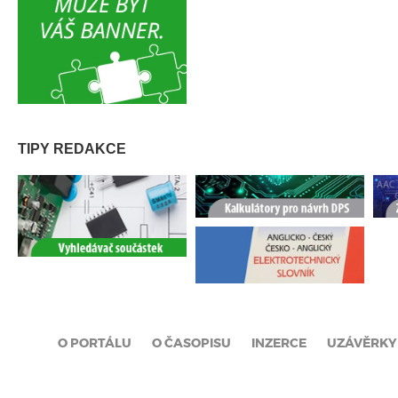
TIPY REDAKCE
O PORTÁLU
O ČASOPISU
INZERCE
UZÁVĚRKY