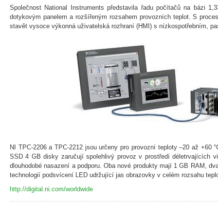
Společnost National Instruments představila řadu počítačů na bázi 1,
dotykovým panelem a rozšířeným rozsahem provozních teplot. S proceso
stavět vysoce výkonná uživatelská rozhraní (HMI) s nízkospotřebním, p
NI TPC-2206 a TPC-2212 jsou určeny pro provozní teploty –20 až +60 °
SSD 4 GB disky zaručují spolehlivý provoz v prostředí déletrvajících
dlouhodobé nasazení a podporu. Oba nové produkty mají 1 GB RAM, dva 
technologií podsvícení LED udržující jas obrazovky v celém rozsahu teplo
http://digital.ni.com/worldwide