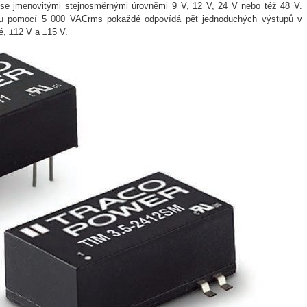
 se jmenovitými stejnosměrnými úrovněmi 9 V, 12 V, 24 V nebo též 48 V.
nou pomocí 5 000 VACrms pokaždé odpovídá pět jednoduchých výstupů v
é, ±12 V a ±15 V.