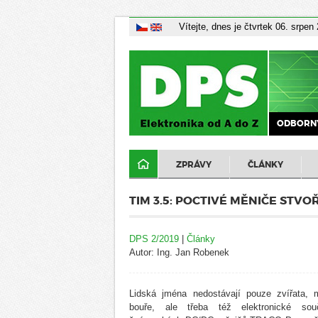
Vítejte, dnes je čtvrtek 06. srpen
ODBORNÝ
ZPRÁVY
ČLÁNKY
TIM 3.5: POCTIVÉ MĚNIČE STVO
DPS 2/2019
|
Články
Autor: Ing. Jan Robenek
Lidská jména nedostávají pouze zvířata, 
bouře, ale třeba též elektronické sou