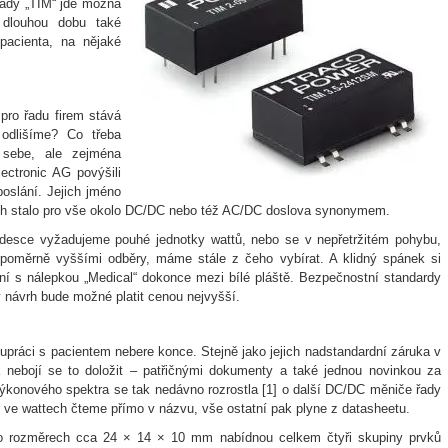
dy „TIM“ jde možná
 dlouhou dobu také
 pacienta, na nějaké
pro řadu firem stává
odlišíme? Co třeba
i sebe, ale zejména
ectronic AG povýšili
poslání. Jejich jméno
ch stalo pro vše okolo DC/DC nebo též AC/DC doslova synonymem.
desce vyžadujeme pouhé jednotky wattů, nebo se v nepřetržitém pohybu,
epoměrně vyššími odběry, máme stále z čeho vybírat. A klidný spánek si
ení s nálepkou „Medical“ dokonce mezi bílé pláště. Bezpečnostní standardy
ný návrh bude možné platit cenou nejvyšší.
ráci s pacientem nebere konce. Stejně jako jejich nadstandardní záruka v
 nebojí se to doložit – patřičnými dokumenty a také jednou novinkou za
ýkonového spektra se tak nedávno rozrostla [1] o další DC/DC měniče řady
 ve wattech čteme přímo v názvu, vše ostatní pak plyne z datasheetu.
 o rozměrech cca 24 × 14 × 10 mm nabídnou celkem čtyři skupiny prvků