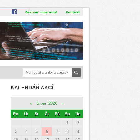
Seznam inzerentů
Kontakt
KALENDÁŘ AKCÍ
«
Srpen 2026
»
Po
Út
St
Čt
Pá
So
Ne
1
2
3
4
5
6
7
8
9