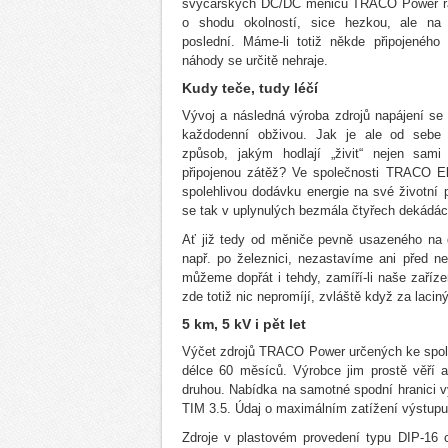
švýcarských DC/DC měničů TRACO Power řa
o shodu okolností, sice hezkou, ale na
poslední. Máme-li totiž někde připojeného
náhody se určitě nehraje.
Kudy teče, tudy léčí
Vývoj a následná výroba zdrojů napájení se 
každodenní obživou. Jak je ale od sebe 
způsob, jakým hodlají „živit“ nejen sam
připojenou zátěž? Ve společnosti TRACO El
spolehlivou dodávku energie na své životní 
se tak v uplynulých bezmála čtyřech dekádá
Ať již tedy od měniče pevně usazeného na 
např. po železnici, nezastavíme ani před n
můžeme dopřát i tehdy, zamíří-li naše zaříz
zde totiž nic nepromíjí, zvláště když za laci
5 km, 5 kV i pět let
Výčet zdrojů TRACO Power určených ke spolup
délce 60 měsíců. Výrobce jim prostě věří a
druhou. Nabídka na samotné spodní hranici v
TIM 3.5. Údaj o maximálním zatížení výstupu
Zdroje v plastovém provedení typu DIP-16