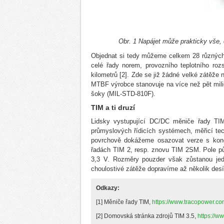
Obr. 1 Napájet může prakticky vše, 
Objednat si tedy můžeme celkem 28 různých
celé řady norem, provozního teplotního r
kilometrů [2]. Zde se již žádné velké zátěže
MTBF výrobce stanovuje na více než pět milion
šoky (MIL-STD-810F).
TIM a ti druzí
Lidsky vystupující DC/DC měniče řady TIM 
průmyslových řídicích systémech, měřicí tec
povrchově dokážeme osazovat verze s kon
řadách TIM 2, resp. znovu TIM 2SM. Pole půs
3,3 V. Rozměry pouzder však zůstanou jed
choulostivé zátěže dopravíme až několik desí
Odkazy:
[1] Měniče řady TIM,
https://www.tracopower.co
[2] Domovská stránka zdrojů TIM 3.5,
https://w