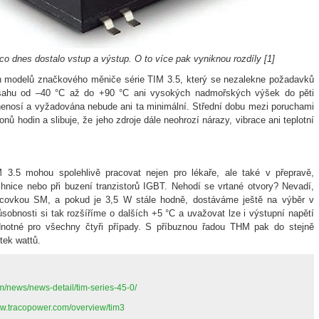
co dnes dostalo vstup a výstup. O to více pak vyniknou rozdíly [1]
 modelů značkového měniče série TIM 3.5, který se nezalekne požadavků
ozsahu od –40 °C až do +90 °C ani vysokých nadmořských výšek do pěti
 nenosí a vyžadována nebude ani ta minimální. Střední dobu mezi poruchami
ů hodin a slibuje, že jeho zdroje dále neohrozí nárazy, vibrace ani teplotní
3.5 mohou spolehlivě pracovat nejen pro lékaře, ale také v přepravě,
hnice nebo při buzení tranzistorů IGBT. Nehodí se vrtané otvory? Nevadí,
covkou SM, a pokud je 3,5 W stále hodně, dostáváme ještě na výběr v
obnosti si tak rozšíříme o dalších +5 °C a uvažovat lze i výstupní napětí
notné pro všechny čtyři případy. S příbuznou řadou THM pak do stejně
tek wattů.
m/news/news-detail/tim-series-45-0/
ww.tracopower.com/overview/tim3