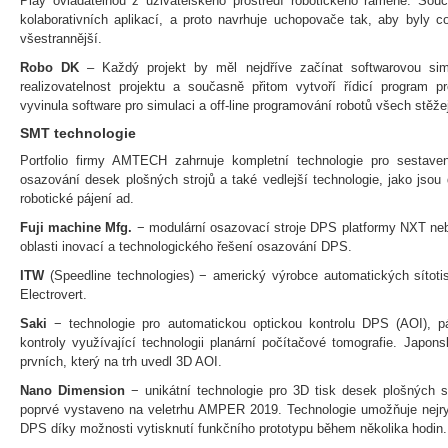
Play ovladatelnou z uživatelského prostředí robotického ramene. So
kolaborativních aplikací, a proto navrhuje uchopovače tak, aby byly c
všestrannější.
Robo DK
– Každý projekt by měl nejdříve začínat softwarovou simu
realizovatelnost projektu a současně přitom vytvoří řídicí program 
vyvinula software pro simulaci a off-line programování robotů všech stěž
SMT technologie
Portfolio firmy AMTECH zahrnuje kompletní technologie pro sestave
osazování desek plošných strojů a také vedlejší technologie, jako jsou
robotické pájení ad.
Fuji machine Mfg.
− modulární osazovací stroje DPS platformy NXT nebo
oblasti inovací a technologického řešení osazování DPS.
ITW
(Speedline technologies) − americký výrobce automatických sítot
Electrovert.
Saki
− technologie pro automatickou optickou kontrolu DPS (AOI), p
kontroly využívající technologii planární počítačové tomografie. Japo
prvních, který na trh uvedl 3D AOI.
Nano Dimension
− unikátní technologie pro 3D tisk desek plošných s
poprvé vystaveno na veletrhu AMPER 2019. Technologie umožňuje nejry
DPS díky možnosti vytisknutí funkčního prototypu během několika hodin.