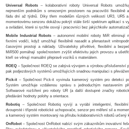
Universal Robots
– kolaborativní roboty Universal Robots umožňu
nejmenším podnikům s omezeným prostorem na pracovišti flexibilně aut
řádu dní až týdnů. Díky třem modelům různých velikostí UR3, UR5 a
momentovému senzoru dokážou pokrýt stále širší spektrum aplikací s v
a ovládání, které si rychle osvojí i pracovníci bez jakýchkoliv automatiza
Mobile Industrial Robots
– autonomní mobilní roboty MiR eliminují 
fixními vodiči, když umožňují flexibilně nasadit a přenastavit vnitropod
časovými prostoji a náklady. Uživatelsky přívětivé, flexibilní a bez
MiR500 pomáhají společnostem zvýšit efektivitu jejich provozu a ušetři
kteří se věnují manuální přepravě vozíků s materiálem.
ROEQ
– Společnost ROEQ se zabývá vývojem a výrobou příslušenství pr
pak podjezdových systémů umožňujících snadnou manipulaci s převáže
Pick-it
– Společnost Pick-it vyvinula kamerový systém pro detekci p
Systém umožňuje vzdálenou správu s jednoduchým nastavením př
Softwarové rozšíření pro roboty UR (a další dostupné značky robot
předávání hodnoty polohy a orientace.
Robotiq
– Společnost Robotiq vyvíjí a vyrábí inteligentní, flexibil
dvouprsté i tříprsté robotické uchopovače, senzor pro měření sil a momen
a kamerový systém montovaný na přírubu kolaborativních robotů určený k i
OnRobot
– Společnost OnRobot nabízí svým zákazníkům inovativní řeše