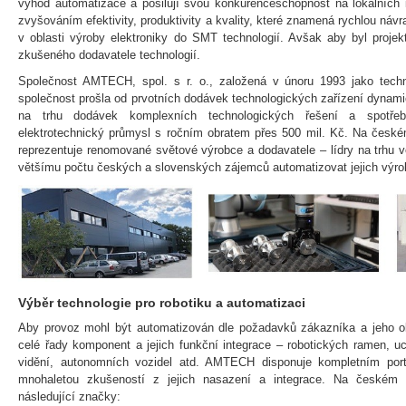
výhod automatizace a posilují svou konkurenceschopnost na lokálních i 
zvyšováním efektivity, produktivity a kvality, které znamená rychlou návr
v oblasti výroby elektroniky do SMT technologií. Avšak aby byl projek
zkušeného dodavatele technologií.
Společnost AMTECH, spol. s r. o., založená v únoru 1993 jako techn
společnost prošla od prvotních dodávek technologických zařízení dynam
na trhu dodávek komplexních technologických řešení a spotř
elektrotechnický průmysl s ročním obratem přes 500 mil. Kč. Na če
reprezentuje renomované světové výrobce a dodavatele – lídry na trhu v
většímu počtu českých a slovenských zájemců automatizovat jejich výrob
Výběr technologie pro robotiku a automatizaci
Aby provoz mohl být automatizován dle požadavků zákazníka a jeho obc
celé řady komponent a jejich funkční integrace – robotických ramen, 
vidění, autonomních vozidel atd. AMTECH disponuje kompletním port
mnohaletou zkušeností z jejich nasazení a integrace. Na českém 
následující značky: