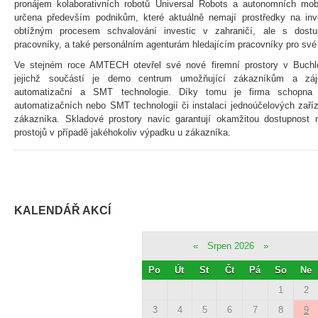
pronájem kolaborativních robotů Universal Robots a autonomních mob
určena především podnikům, které aktuálně nemají prostředky na in
obtížným procesem schvalování investic v zahraničí, ale s dostu
pracovníky, a také personálním agenturám hledajícím pracovníky pro své 
Ve stejném roce AMTECH otevřel své nové firemní prostory v Buchlo
jejichž součástí je demo centrum umožňující zákazníkům a záje
automatizační a SMT technologie. Díky tomu je firma schopna zaj
automatizačních nebo SMT technologií či instalaci jednoúčelových zař
zákazníka. Skladové prostory navíc garantují okamžitou dostupnost n
prostojů v případě jakéhokoliv výpadku u zákazníka.
KALENDÁŘ AKCÍ
«
Srpen 2026
»
Po
Út
St
Čt
Pá
So
Ne
1
2
3
4
5
6
7
8
9