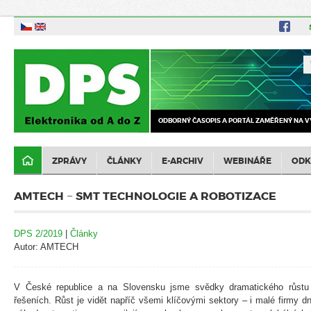
ODBORNÝ ČASOPIS A PORTÁL ZAMĚŘENÝ NA V
ZPRÁVY
ČLÁNKY
E-ARCHIV
WEBINÁŘE
ODK
AMTECH − SMT TECHNOLOGIE A ROBOTIZACE
DPS 2/2019
|
Články
Autor: AMTECH
V České republice a na Slovensku jsme svědky dramatického růstu
řešeních. Růst je vidět napříč všemi klíčovými sektory – i malé firmy d