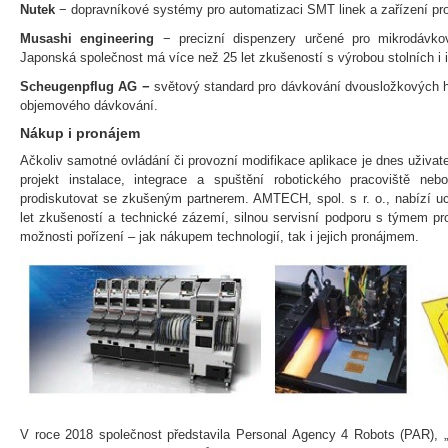
Nutek
− dopravníkové systémy pro automatizaci SMT linek a zařízení pr
Musashi engineering
− precizní dispenzery určené pro mikrodávkov
Japonská společnost má více než 25 let zkušeností s výrobou stolních i
Scheugenpflug AG −
světový standard pro dávkování dvousložkových 
objemového dávkování.
Nákup i pronájem
Ačkoliv samotné ovládání či provozní modifikace aplikace je dnes uživate
projekt instalace, integrace a spuštění robotického pracoviště ne
prodiskutovat se zkušeným partnerem. AMTECH, spol. s r. o., nabízí uc
let zkušeností a technické zázemí, silnou servisní podporu s týmem pro
možnosti pořízení – jak nákupem technologií, tak i jejich pronájmem.
V roce 2018 společnost představila Personal Agency 4 Robots (PAR), „p