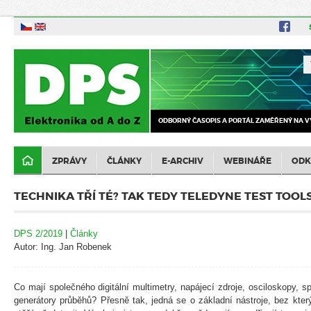
ODBORNÝ ČASOPIS A PORTÁL ZAMĚŘENÝ NA V
ZPRÁVY
ČLÁNKY
E-ARCHIV
WEBINÁŘE
ODK
TECHNIKA TŘÍ TÉ? TAK TEDY TELEDYNE TEST TOOL
DPS 2/2019
|
Články
Autor: Ing. Jan Robenek
Co mají společného digitální multimetry, napájecí zdroje, osciloskopy, s
generátory průběhů? Přesně tak, jedná se o základní nástroje, bez kter