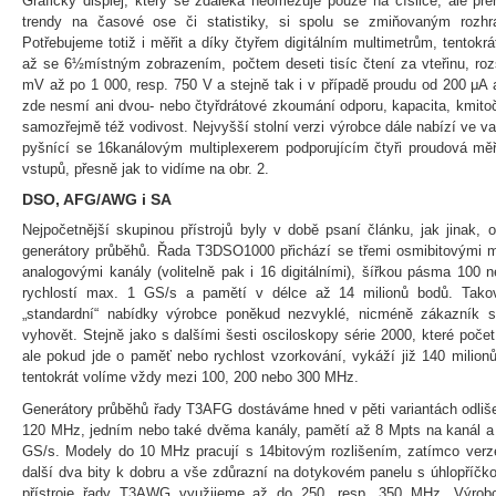
Grafický displej, který se zdaleka neomezuje pouze na číslice, ale pře
trendy na časové ose či statistiky, si spolu se zmiňovaným rozhr
Potřebujeme totiž i měřit a díky čtyřem digitálním multimetrům, tentok
až se 6½místným zobrazením, počtem deseti tisíc čtení za vteřinu, ro
mV až po 1 000, resp. 750 V a stejně tak i v případě proudu od 200 μA
zde nesmí ani dvou- nebo čtyřdrátové zkoumání odporu, kapacita, kmitočet
samozřejmě též vodivost. Nejvyšší stolní verzi výrobce dále nabízí ve 
pyšnící se 16kanálovým multiplexerem podporujícím čtyři proudová měř
vstupů, přesně jak to vidíme na obr. 2.
DSO, AFG/AWG i SA
Nejpočetnější skupinou přístrojů byly v době psaní článku, jak jinak, 
generátory průběhů. Řada T3DSO1000 přichází se třemi osmibitovými 
analogovými kanály (volitelně pak i 16 digitálními), šířkou pásma 100
rychlostí max. 1 GS/s a pamětí v délce až 14 milionů bodů. Tako
„standardní“ nabídky výrobce poněkud nezvyklé, nicméně zákazník 
vyhovět. Stejně jako s dalšími šesti osciloskopy série 2000, které počet
ale pokud jde o paměť nebo rychlost vzorkování, vykáží již 140 milio
tentokrát volíme vždy mezi 100, 200 nebo 300 MHz.
Generátory průběhů řady T3AFG dostáváme hned v pěti variantách odliš
120 MHz, jedním nebo také dvěma kanály, pamětí až 8 Mpts na kanál a st
GS/s. Modely do 10 MHz pracují s 14bitovým rozlišením, zatímco verze
další dva bity k dobru a vše zdůrazní na dotykovém panelu s úhlopříčko
přístroje řady T3AWG využijeme až do 250, resp. 350 MHz. Výrobce