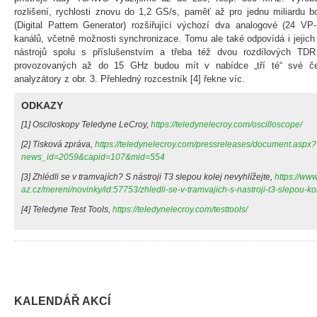
rozlišení, rychlosti znovu do 1,2 GS/s, paměť až pro jednu miliardu 
(Digital Pattern Generator) rozšiřující výchozí dva analogové (24 VP
kanálů, včetně možnosti synchronizace. Tomu ale také odpovídá i jejic
nástrojů spolu s příslušenstvím a třeba též dvou rozdílových TDR
provozovaných až do 15 GHz budou mít v nabídce „tří té“ své čes
analyzátory z obr. 3. Přehledný rozcestník [4] řekne víc.
ODKAZY
[1] Osciloskopy Teledyne LeCroy,
https://teledynelecroy.com/oscilloscope/
[2] Tisková zpráva,
https://teledynelecroy.com/pressreleases/document.aspx?
news_id=2059&capid=107&mid=554
[3] Zhlédli se v tramvajích? S nástroji T3 slepou kolej nevyhlížejte,
https://ww
az.cz/mereni/novinky/id:57753/zhledli-se-v-tramvajich-s-nastroji-t3-slepou-ko
[4] Teledyne Test Tools,
https://teledynelecroy.com/testtools/
KALENDÁŘ AKCÍ