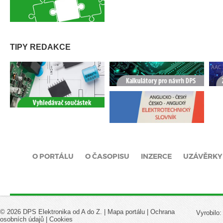
TIPY REDAKCE
O PORTÁLU
O ČASOPISU
INZERCE
UZÁVĚRKY
© 2026 DPS Elektronika od A do Z. |
Mapa portálu
|
Ochrana
Vyrobilo
osobních údajů
|
Cookies