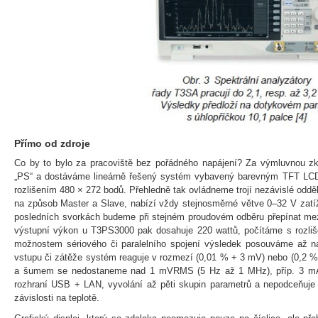
Přímo od zdroje
Co by to bylo za pracoviště bez pořádného napájení? Za výmluvnou zkr
„PS“ a dostáváme lineárně řešený systém vybavený barevným TFT LCD
rozlišením 480 × 272 bodů. Přehledně tak ovládneme trojí nezávislé oddě
na způsob Master a Slave, nabízí vždy stejnosměrné větve 0–32 V zatíž
posledních svorkách budeme při stejném proudovém odběru přepínat mez
výstupní výkon u T3PS3000 pak dosahuje 220 wattů, počítáme s rozli
možnostem sériového či paralelního spojení výsledek posouváme až n
vstupu či zátěže systém reaguje v rozmezí (0,01 % + 3 mV) nebo (0,2 
a šumem se nedostaneme nad 1 mVRMS (5 Hz až 1 MHz), příp. 3 mA
rozhraní USB + LAN, vyvolání až pěti skupin parametrů a nepodceňuje a
závislosti na teplotě.