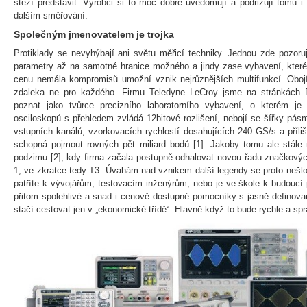
stěží představit. Výrobci si to moc dobře uvědomují a podřizují tomu i
dalším směřování.
Společným jmenovatelem je trojka
Protiklady se nevyhýbají ani světu měřicí techniky. Jednou zde pozoru
parametry až na samotné hranice možného a jindy zase vybavení, kter
cenu nemála kompromisů umožní vznik nejrůznějších multifunkcí. Obojí
zdaleka ne pro každého. Firmu Teledyne LeCroy jsme na stránkách
poznat jako tvůrce precizního laboratorního vybavení, o kterém je
osciloskopů s přehledem zvládá 12bitové rozlišení, nebojí se šířky p
vstupních kanálů, vzorkovacích rychlostí dosahujících 240 GS/s a příl
schopná pojmout rovných pět miliard bodů [1]. Jakoby tomu ale stále
podzimu [2], kdy firma začala postupně odhalovat novou řadu značkových
1, ve zkratce tedy T3. Úvahám nad vznikem další legendy se proto nešlo j
patříte k vývojářům, testovacím inženýrům, nebo je ve škole k budoucí 
přitom spolehlivé a snad i cenově dostupné pomocníky s jasně definova
stačí cestovat jen v „ekonomické třídě“. Hlavně když to bude rychle a 