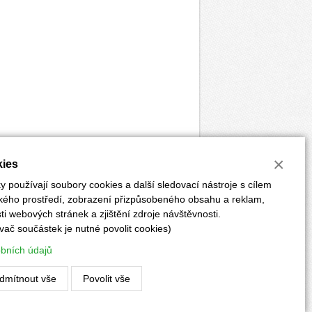
×
ies
 používají soubory cookies a další sledovací nástroje s cílem
ského prostředí, zobrazení přizpůsobeného obsahu a reklam,
i webových stránek a zjištění zdroje návštěvnosti.
vač součástek je nutné povolit cookies)
ĚRKY
POKYNY PRO AUTORY
PŘEDPLATNÉ
obních údajů
Vyrobilo:
CLIQUO
&
Binteractive
dmítnout vše
Povolit vše