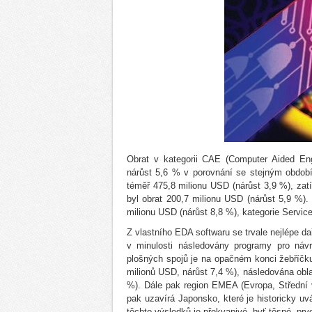
Obrat v kategorii CAE (Computer Aided Eng
nárůst 5,6 % v porovnání se stejným obdobím
téměř 475,8 milionu USD (nárůst 3,9 %), zat
byl obrat 200,7 milionu USD (nárůst 5,9 %). 
milionu USD (nárůst 8,8 %), kategorie Servic
Z vlastního EDA softwaru se trvale nejlépe d
v minulosti následovány programy pro návr
plošných spojů je na opačném konci žebříčku.
milionů USD, nárůst 7,4 %), následována obla
%). Dále pak region EMEA (Evropa, Střední 
pak uzavírá Japonsko, které je historicky u
těchto výsledků je překvapivé, byť těsné, prv