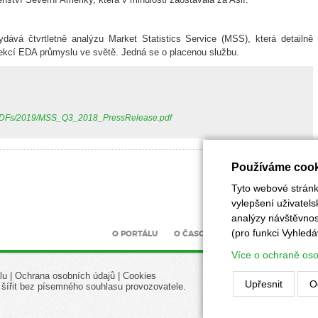
dává čtvrtletně analýzu Market Statistics Service (MSS), která detailně
sekcí EDA průmyslu ve světě. Jedná se o placenou službu.
ds/PDFs/2019/MSS_Q3_2018_PressRelease.pdf
Používáme cook
Tyto webové stránky
vylepšení uživatel
analýzy návštěvnost
(pro funkci Vyhledá
O PORTÁLU
O ČASOPISU
INZERCE
UZÁV
Více o ochraně os
lu
|
Ochrana osobních údajů
|
Cookies
Upřesnit
O
 šířit bez písemného souhlasu provozovatele.