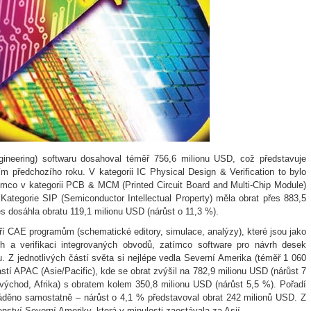
ineering) softwaru dosahoval téměř 756,6 milionu USD, což představuje
 předchozího roku. V kategorii IC Physical Design & Verification to bylo
ímco v kategorii PCB & MCM (Printed Circuit Board and Multi-Chip Module)
Kategorie SIP (Semiconductor Intellectual Property) měla obrat přes 883,5
es dosáhla obratu 119,1 milionu USD (nárůst o 11,3 %).
aří CAE programům (schematické editory, simulace, analýzy), které jsou jako
h a verifikaci integrovaných obvodů, zatímco software pro návrh desek
 Z jednotlivých částí světa si nejlépe vedla Severní Amerika (téměř 1 060
stí APAC (Asie/Pacific), kde se obrat zvýšil na 782,9 milionu USD (nárůst 7
východ, Afrika) s obratem kolem 350,8 milionu USD (nárůst 5,5 %). Pořadí
váděno samostatně – nárůst o 4,1 % představoval obrat 242 milionů USD. Z
enství Severní Ameriky, která v minulosti zaostávala za Asií.