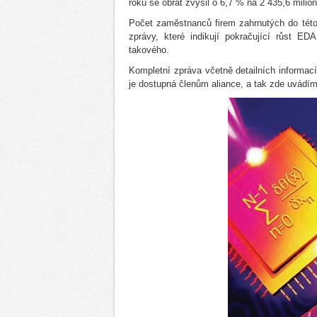
roku se obrat zvýšil o 6,7 % na 2 435,6 mili
Počet zaměstnanců firem zahrnutých do této s
zprávy, které indikují pokračující růst ED
takového.
Kompletní zpráva včetně detailních informací
je dostupná členům aliance, a tak zde uvádím