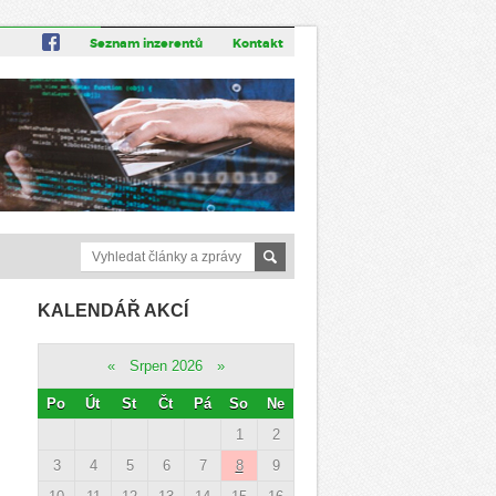
Seznam inzerentů
Kontakt
KALENDÁŘ AKCÍ
«
Srpen 2026
»
Po
Út
St
Čt
Pá
So
Ne
1
2
3
4
5
6
7
8
9