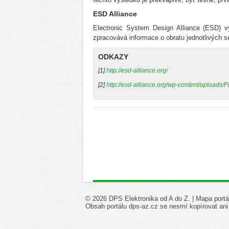
ESD Alliance
Electronic System Design Alliance (ESD) vy
zpracovává informace o obratu jednotlivých 
ODKAZY
[1]
http://esd-alliance.org/
[2]
http://esd-alliance.org/wp-content/uploa
© 2026 DPS Elektronika od A do Z. |
Mapa portá
Obsah portálu dps-az.cz se nesmí kopírovat ani