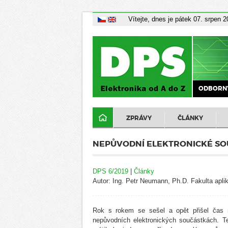
Vítejte, dnes je pátek 07. srpen 
ODBORNÝ
ZPRÁVY
ČLÁNKY
NEPŮVODNÍ ELEKTRONICKÉ SO
DPS 6/2019
|
Články
Autor: Ing. Petr Neumann, Ph.D. Fakulta apli
Rok s rokem se sešel a opět přišel čas 
nepůvodních elektronických součástkách. T