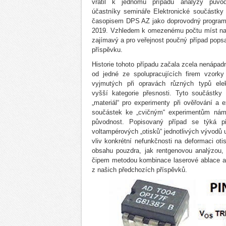
vrátil k jednomu případu analýzy původn
účastníky semináře Elektronické součástky
časopisem DPS AZ jako doprovodný progra
2019. Vzhledem k omezenému počtu míst na 
zajímavý a pro veřejnost poučný případ pops
příspěvku.
Historie tohoto případu začala zcela nenápad
od jedné ze spolupracujících firem vzork
vyjmutých při opravách různých typů elekt
vyšší kategorie přesnosti. Tyto součástky
„materiál“ pro experimenty při ověřování a
součástek ke „cvičným“ experimentům nám 
původnost. Popisovaný případ se týká p
voltampérových „otisků“ jednotlivých vývodů
vliv konkrétní nefunkčnosti na deformaci o
obsahu pouzdra, jak rentgenovou analýzou, 
čipem metodou kombinace laserové ablace a 
z našich předchozích příspěvků.