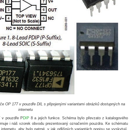
ače OP 177 v pouzdře DIL s připojenými variantami obrázků dostupných na
internetu
 v pouzdře P
DIP
8 a jejich funkce. Schéma bylo převzato z katalogového
hrnuje i náš vzorek obvodu prezentovaný označením pouzdra. Ke schématu
internetu, aby bylo patrné, v jak odlišných variantách popisu se vyskytují.