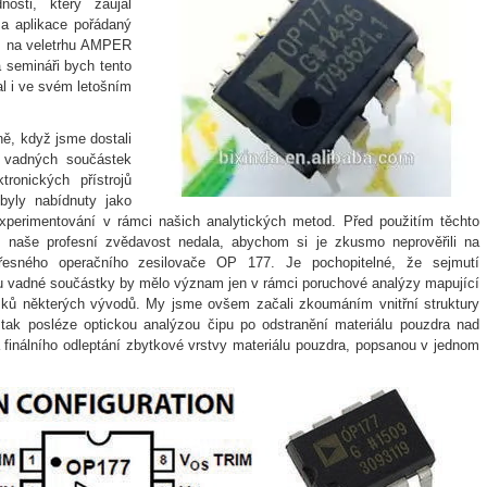
osti, který zaujal
 a aplikace pořádaný
m na veletrhu AMPER
semináři bych tento
al i ve svém letošním
ně, když jsme dostali
y vadných součástek
ronických přístrojů
 byly nabídnuty jako
 experimentování v rámci našich analytických metod. Před použitím těchto
naše profesní zvědavost nedala, abychom si je zkusmo neprověřili na
řesného operačního zesilovače OP 177. Je pochopitelné, že sejmutí
 u vadné součástky by mělo význam jen v rámci poruchové analýzy mapující
tisků některých vývodů. My jsme ovšem začali zkoumáním vnitřní struktury
tak posléze optickou analýzou čipu po odstranění materiálu pouzdra nad
finálního odleptání zbytkové vrstvy materiálu pouzdra, popsanou v jednom