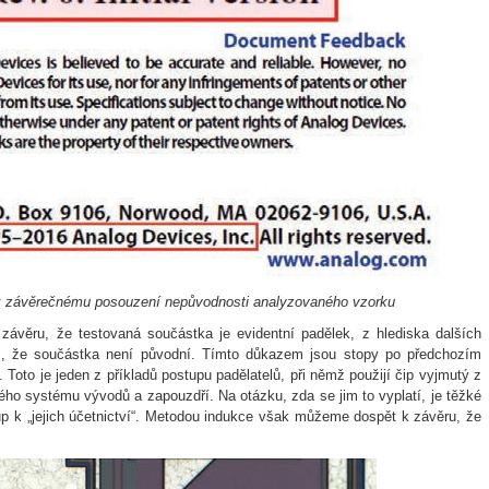
ů k závěrečnému posouzení nepůvodnosti analyzovaného vzorku
k závěru, že testovaná součástka je evidentní padělek, z hlediska dalších
z, že součástka není původní. Tímto důkazem jsou stopy po předchozím
. Toto je jeden z příkladů postupu padělatelů, při němž použijí čip vyjmutý z
vého systému vývodů a zapouzdří. Na otázku, zda se jim to vyplatí, je těžké
 k „jejich účetnictví“. Metodou indukce však můžeme dospět k závěru, že