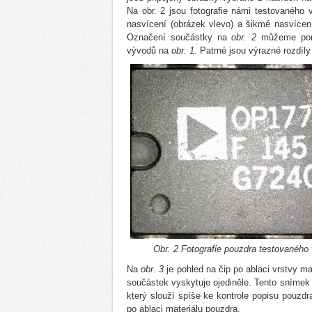
Na obr. 2 jsou fotografie námi testovaného
nasvícení (obrázek vlevo) a šikmé nasvícení
Označení součástky na
obr. 2
můžeme porov
vývodů na
obr. 1
. Patrné jsou výrazné rozdíly
Obr. 2 Fotografie pouzdra testovanéh
Na
obr. 3
je pohled na čip po ablaci vrstvy m
součástek vyskytuje ojediněle. Tento sníme
který slouží spíše ke kontrole popisu pouzdr
po ablaci materiálu pouzdra.