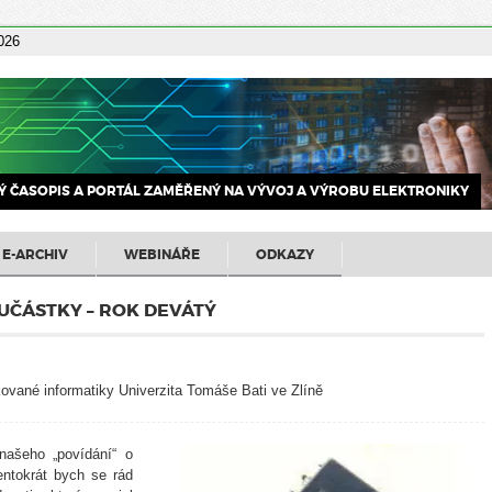
2026
 ČASOPIS A PORTÁL ZAMĚŘENÝ NA VÝVOJ A VÝROBU ELEKTRONIKY
E-ARCHIV
WEBINÁŘE
ODKAZY
UČÁSTKY – ROK DEVÁTÝ
kované informatiky Univerzita Tomáše Bati ve Zlíně
našeho „povídání“ o
entokrát bych se rád