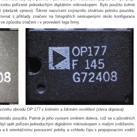
 vzorku pořízené jednoduchým digitálním mikroskopem. Bylo použito kolmé
 (obrázek vpravo). Šikmé nasvícení zvýraznilo strukturu potisku pouzdra.
nat s příklady značení na fotografiích seskupenými okolo konfigurace
 ve způsobu značení i v provedení loga firmy.
o vzorku obvodu OP 177 v kolmém a šikmém osvětlení (zleva doprava)
ateriálu pouzdra. Patrné je jeho vyosení směrem doleva, což se u původních
k byl opět pořízen jednoduchým digitálním mikroskopem s malým zvětšením,
a a k orientačnímu posouzení polohy a vzhledu čipu s propojovacími vodiči