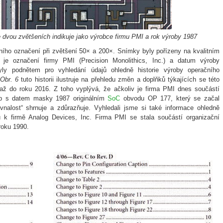
e dvou zvětšeních indikuje jako výrobce firmu PMI a rok výroby 1987
ního označení při zvětšení 50× a 200×. Snímky byly pořízeny na kvalitním
 je označení firmy PMI (Precision Monolithics, Inc.) a datum výroby
byly podnětem pro vyhledání údajů ohledně historie výroby operačního
Obr. 6
tuto historii ilustruje na přehledu změn a doplňků týkajících se této
až do roku 2016. Z toho vyplývá, že ačkoliv je firma PMI dnes součástí
ip s datem masky 1987 originálním
SoC
obvodu OP 177, který se začal
vnalost“ shrnuje a zdůrazňuje. Vyhledali jsme si také informace ohledně
k firmě Analog Devices, Inc. Firma PMI se stala součástí organizační
 roku 1990.