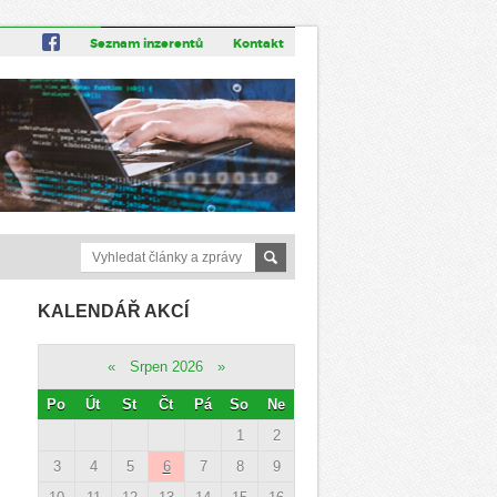
Seznam inzerentů
Kontakt
KALENDÁŘ AKCÍ
«
Srpen 2026
»
Po
Út
St
Čt
Pá
So
Ne
1
2
3
4
5
6
7
8
9