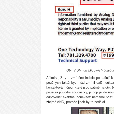
Obr. 7 Shrnutí klíčových údaj
Ačkoliv již tyto zmíněné indicie postačují 
poučných faktů bych rád zmínil další důka
kontaktování čipu, které jsou patrné na
obr. 5
pouzdra původní součástky, připojí jej do no
odpovědět exaktně, poněvadž nemáme přístup
zřejmě ANO, protože jinak by to nedělali.