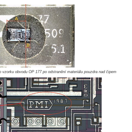
ho vzorku obvodu OP 177 po odstranění materiálu pouzdra nad čipem