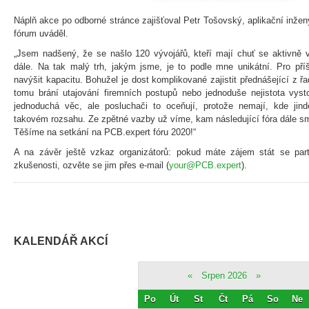
Náplň akce po odborné stránce zajišťoval Petr Tošovský, aplikační inženýr
fórum uváděl.
„Jsem nadšený, že se našlo 120 vývojářů, kteří mají chuť se aktivně 
dále. Na tak malý trh, jakým jsme, je to podle mne unikátní. Pro pří
navýšit kapacitu. Bohužel je dost komplikované zajistit přednášející z 
tomu brání utajování firemních postupů nebo jednoduše nejistota vyst
jednoduchá věc, ale posluchači to oceňují, protože nemají, kde jin
takovém rozsahu. Ze zpětné vazby už víme, kam následující fóra dále smě
Těšíme na setkání na PCB.expert fóru 2020!“
A na závěr ještě vzkaz organizátorů: pokud máte zájem stát se par
zkušenosti, ozvěte se jim přes e-mail (
your@PCB.expert
).
KALENDÁŘ AKCÍ
«
Srpen 2026
»
Po
Út
St
Čt
Pá
So
Ne