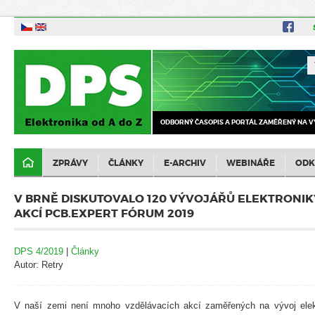
ODBORNÝ ČASOPIS A PORTÁL ZAMĚŘENÝ NA V
ZPRÁVY
ČLÁNKY
E-ARCHIV
WEBINÁŘE
ODK
V BRNĚ DISKUTOVALO 120 VÝVOJÁŘŮ ELEKTRONIK
AKCÍ PCB.EXPERT FÓRUM 2019
DPS 4/2019
|
Články
Autor: Retry
V naší zemi není mnoho vzdělávacích akcí zaměřených na vývoj elek