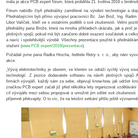
mála je akce PCB.expert fórum, která proběhla 21. května 2019 v brněnsk
Fórum nabídlo čtyři přednášky zaměřené na výrobní technologie a dop
Přednášejícími byli přímo vývojoví pracovníci Bc. Jan Brož, Ing. Radim
Libor Valíček, kteří se s ostatními podělili o své zkušenosti. Velmi pozi
přednášky pana Brože, která na mnoha příkladech ukázala, jak a proč je
plošných spojů, pokud má být zaručeno dobré osazení součástek a celkov
a navíc i spolehlivější výrobě. Všechny prezentace použité k přednášká
stažení (
www.PCB.expert/2019/prezentace
).
Požádali jsme pana Radka Hrocha, ředitele Retry s. r. o., aby nám vysvě
akce.
„Vývoj elektrotechniky je oborem, ve kterém se odráží rychlý vývoj so
technologií. Z pozice dodavatele softwaru na návrh plošných spojů 
firmách vývojáři, každý sám za sebe, objevují know-how, jak udržet kr
značkou PCB.expert začali již před několika lety organizovat vzdělávání
cíl vývojáře mezi sebou propojovat a umožnit jim sdílet své zkušenosti
příjemně překvapily. O to víc, že na letošní setkání přišlo ještě významn