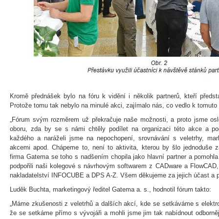
Kromě přednášek bylo na fóru k vidění i několik partnerů, kteří předst
Protože tomu tak nebylo na minulé akci, zajímalo nás, co vedlo k tomuto 
„Fórum svým rozměrem už překračuje naše možnosti, a proto jsme oslov
oboru, zda by se s námi chtěly podílet na organizaci této akce a pod
každého a naráželi jsme na nepochopení, srovnávání s veletrhy, mar
akcemi apod. Chápeme to, není to aktivita, kterou by šlo jednoduše z
firma Gatema se toho s nadšením chopila jako hlavní partner a pomohla
podpořili naši kolegové s návrhovým softwarem z CADware a FlowCAD, s
nakladatelství INFOCUBE a DPS A-Z. Všem děkujeme za jejich účast a p
Luděk Buchta, marketingový ředitel Gatema a. s., hodnotil fórum takto:
„Máme zkušenosti z veletrhů a dalších akcí, kde se setkáváme s elektro
že se setkáme přímo s vývojáři a mohli jsme jim tak nabídnout odborně