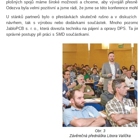
plošných spojů máme široké možnosti a chceme, aby vývojáři přesně
Odezva byla velmi pozitivní a jsme rádi, že jsme se této konference mohli
U stánků partnerů bylo o přestávkách skutečně rušno a v diskuzích 
návrhem, tak s výrobou nebo dodávkami součástek. Mnoho pozornost
JabloPCB s. r. o., která dovezla techniku na pájení a opravy DPS. Ta ji
správné postupy při práci s SMD součástkami.