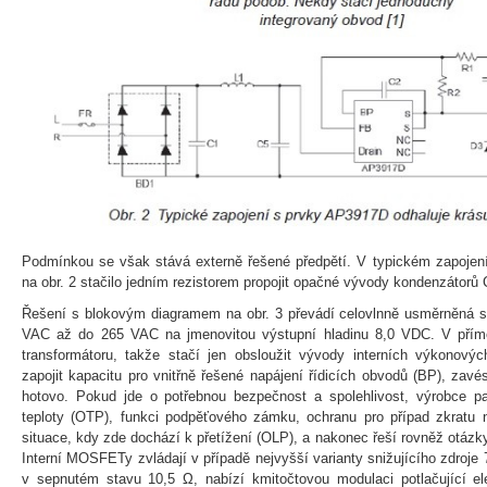
Podmínkou se však stává externě řešené předpětí. V typickém zapojen
na obr. 2 stačilo jedním rezistorem propojit opačné vývody kondenzátorů 
Řešení s blokovým diagramem na obr. 3 převádí celovlnně usměrněná st
VAC až do 265 VAC na jmenovitou výstupní hladinu 8,0 VDC. V pří
transformátoru, takže stačí jen obsloužit vývody interních výkono
zapojit kapacitu pro vnitřně řešené napájení řídicích obvodů (BP), za
hotovo. Pokud jde o potřebnou bezpečnost a spolehlivost, výrobce 
teploty (OTP), funkci podpěťového zámku, ochranu pro případ zkratu n
situace, kdy zde dochází k přetížení (OLP), a nakonec řeší rovněž otáz
Interní MOSFETy zvládají v případě nejvyšší varianty snižujícího zdroj
v sepnutém stavu 10,5 Ω, nabízí kmitočtovou modulaci potlačující ele