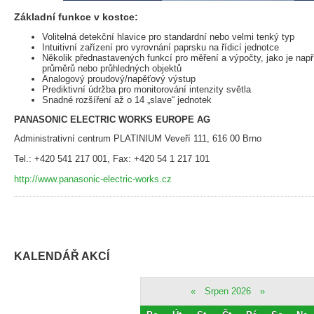
Základní funkce v kostce:
Volitelná detekční hlavice pro standardní nebo velmi tenký typ
Intuitivní zařízení pro vyrovnání paprsku na řídicí jednotce
Několik přednastavených funkcí pro měření a výpočty, jako je např
průměrů nebo průhledných objektů
Analogový proudový/napěťový výstup
Prediktivní údržba pro monitorování intenzity světla
Snadné rozšíření až o 14 „slave“ jednotek
PANASONIC ELECTRIC WORKS EUROPE AG
Administrativní centrum PLATINIUM Veveří 111, 616 00 Brno
Tel.: +420 541 217 001, Fax: +420 54 1 217 101
http://www.panasonic-electric-works.cz
KALENDÁŘ AKCÍ
«
Srpen 2026
»