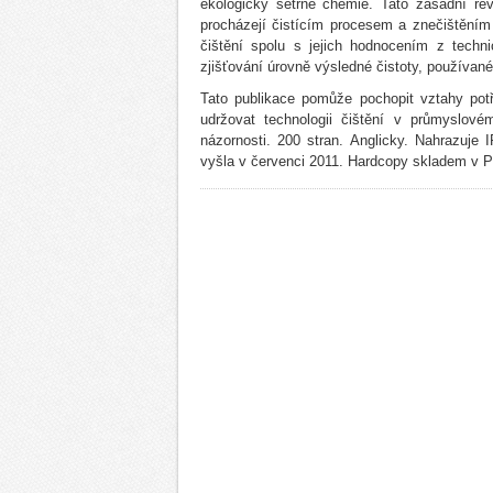
ekologicky šetrné chemie. Tato zásadní rev
procházejí čistícím procesem a znečištěním
čištění spolu s jejich hodnocením z techn
zjišťování úrovně výsledné čistoty, používané 
Tato publikace pomůže pochopit vztahy potř
udržovat technologii čištění v průmyslov
názornosti. 200 stran. Anglicky. Nahrazuj
vyšla v červenci 2011. Hardcopy skladem v P