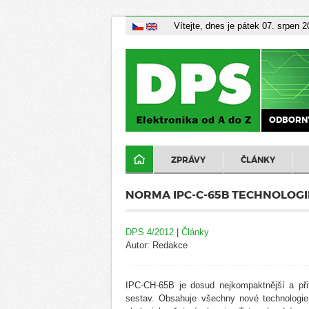
Vítejte, dnes je pátek 07. srpen 
ODBORNÝ
ZPRÁVY
ČLÁNKY
NORMA IPC-C-65B TECHNOLOGIE
DPS 4/2012
|
Články
Autor: Redakce
IPC-CH-65B je dosud nejkompaktnější a přit
sestav. Obsahuje všechny nové technologie,