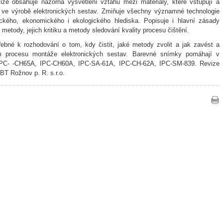
ize obsahuje názorná vysvětlení vztahů mezi materiály, které vstupují a
 ve výrobě elektronických sestav. Zmiňuje všechny významné technologie
ického, ekonomického i ekologického hlediska. Popisuje i hlavní zásady
metody, jejich kritiku a metody sledování kvality procesu čištění.
ebné k rozhodování o tom, kdy čistit, jaké metody zvolit a jak zavést a
ém procesu montáže elektronických sestav. Barevné snímky pomáhají v
e IPC- -CH65A, IPC-CH60A, IPC-SA-61A, IPC-CH-62A, IPC-SM-839. Revize
BT Rožnov p. R. s.r.o.