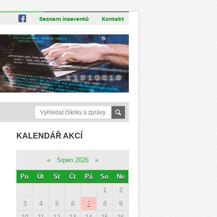
Seznam inzerentů
Kontakt
KALENDÁŘ AKCÍ
«
Srpen 2026
»
Po
Út
St
Čt
Pá
So
Ne
1
2
3
4
5
6
7
8
9