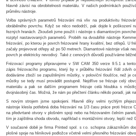
hlavně závisí na obrobitelnosti materiálu. V našich podmínkách použí
průměru nástroje.
Volba správných parametrů frézování má vliv na produktivitu frézování
obráběného povrchu. Když se něco nedodrží, pak dojde k poškození nás
řezných hranách. Zkoušeli jsme použít i nástroje s diamantovým povrche
rozptyl nastavovaných parametrů. Proběh na dvoubřité nástroje Kem
frézování, po kterou je povrch frézované hrany kvalitní, bez otřepů. U
začaly projevovat otřepy až po 50 metrech. Diamantové nástroje však neum
povrch je elektricky nevodivý. Také z cenových důvodů používáme běžné
Frézovací programy připravujeme v SW CAM 350 verze 9.5.1 a tento
zápis frézovacího programu, který by v průběhu frézování řídil zdvih 
dodáváme zboží se zapuštěnými můstky, v poloviční tloušťce, než je cel
můstky se tedy musí provádět postupně. Nejdříve se frézuje celý obvo
materiálu a pak se dalším programem frézuje celá hloubka s můstky
dvojnásobný čas. Možná, že nám po přečtení článku někdo poradí, jak na
S novým strojem jsme spokojeni. Hlavně díky velmi rychlým přejez
nástroje klesla potřebná doba frézování na 1/3 času práce proti frézce
na předvrtané otvory v plošném spoji nebo na frézovaném čelním panel
tím je zajištěna shoda obvodu, například s montážními otvory, lepší než
V současné době je firma Printed spol. s r.o. schopna zákazníkům dod
plošné spoje na hliníkové podložce včetně velmi přesného frézování obv