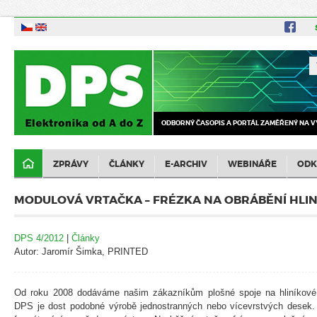
ODBORNÝ ČASOPIS A PORTÁL ZAMĚŘENÝ NA V
ZPRÁVY
ČLÁNKY
E-ARCHIV
WEBINÁŘE
ODK
MODULOVÁ VRTAČKA – FRÉZKA NA OBRÁBĚNÍ HLIN
DPS 4/2012
|
Články
Autor: Jaromír Šimka, PRINTED
Od roku 2008 dodáváme našim zákazníkům plošné spoje na hliníkové 
DPS je dost podobné výrobě jednostranných nebo vícevrstvých desek.