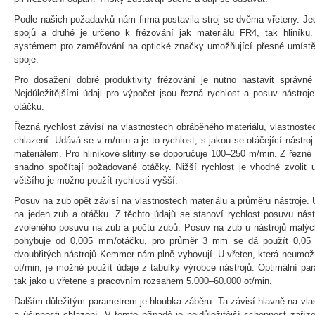
Podle našich požadavků nám firma postavila stroj se dvěma vřeteny. Jed
spojů a druhé je určeno k frézování jak materiálu FR4, tak hliník
systémem pro zaměřování na optické značky umožňující přesné umístě
spoje.
Pro dosažení dobré produktivity frézování je nutno nastavit správné 
Nejdůležitějšími údaji pro výpočet jsou řezná rychlost a posuv nástroj
otáčku.
Řezná rychlost závisí na vlastnostech obráběného materiálu, vlastnoste
chlazení. Udává se v m/min a je to rychlost, s jakou se otáčející nástr
materiálem. Pro hliníkové slitiny se doporučuje 100–250 m/min. Z řezné 
snadno spočítají požadované otáčky. Nižší rychlost je vhodné zvolit 
většího je možno použít rychlosti vyšší.
Posuv na zub opět závisí na vlastnostech materiálu a průměru nástroje.
na jeden zub a otáčku. Z těchto údajů se stanoví rychlost posuvu nás
zvoleného posuvu na zub a počtu zubů. Posuv na zub u nástrojů malýc
pohybuje od 0,005 mm/otáčku, pro průměr 3 mm se dá použít 0,05 
dvoubřitých nástrojů Kemmer nám plně vyhovují. U vřeten, která neumožň
ot/min, je možné použít údaje z tabulky výrobce nástrojů. Optimální pa
tak jako u vřetene s pracovním rozsahem 5.000–60.000 ot/min.
Dalším důležitým parametrem je hloubka záběru. Ta závisí hlavně na vla
a účinnosti chlazení. V tomto případě je nejdůležitější schopnost zaříze