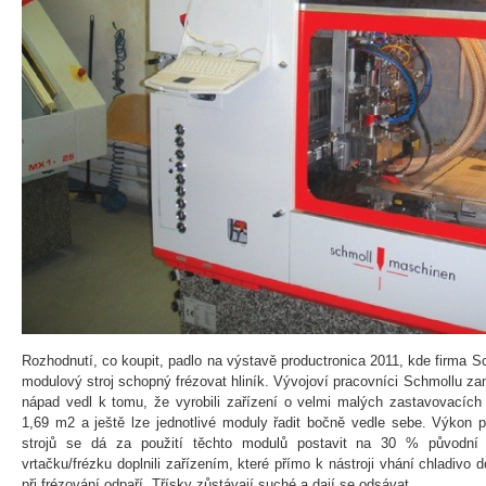
Rozhodnutí, co koupit, padlo na výstavě productronica 2011, kde firma 
modulový stroj schopný frézovat hliník. Vývojoví pracovníci Schmollu zam
nápad vedl k tomu, že vyrobili zařízení o velmi malých zastavovacích
1,69 m2 a ještě lze jednotlivé moduly řadit bočně vedle sebe. Výkon p
strojů se dá za použití těchto modulů postavit na 30 % původní p
vrtačku/frézku doplnili zařízením, které přímo k nástroji vhání chladivo
při frézování odpaří. Třísky zůstávají suché a dají se odsávat.