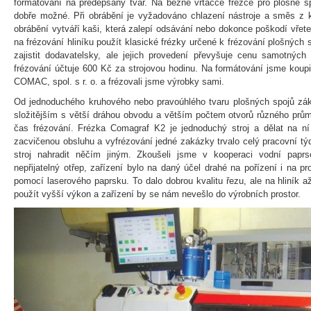
formátování na předepsaný tvar. Na běžné vrtačce frézce pro plošné sp
dobře možné. Při obrábění je vyžadováno chlazení nástroje a směs z kl
obrábění vytváří kaši, která zalepí odsávání nebo dokonce poškodí vřet
na frézování hliníku použít klasické frézky určené k frézování plošných 
zajistit dodavatelsky, ale jejich provedení převyšuje cenu samotnýc
frézování účtuje 600 Kč za strojovou hodinu. Na formátování jsme koupi
COMAC, spol. s r. o. a frézovali jsme výrobky sami.
Od jednoduchého kruhového nebo pravoúhlého tvaru plošných spojů zák
složitějším s větší dráhou obvodu a větším počtem otvorů různého průmě
čas frézování. Frézka Comagraf K2 je jednoduchý stroj a dělat na ní
zacvičenou obsluhu a vyfrézování jedné zakázky trvalo celý pracovní t
stroj nahradit něčím jiným. Zkoušeli jsme v kooperaci vodní papr
nepřijatelný otřep, zařízení bylo na daný účel drahé na pořízení i na pr
pomocí laserového paprsku. To dalo dobrou kvalitu řezu, ale na hliník 
použít vyšší výkon a zařízení by se nám nevešlo do výrobních prostor.