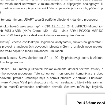
at vztah mezi softwarem v mikrokontroléru a připojeným analogovým či
i možná simulace při procházení kódu po jednotlivých krocích, přičemž je
U.
nterrupts, timers, USART a další periférie připojené k danému procesoru.
okontrolérů, jako jsou např. PIC10..12..16..18..24 & dsPIC33 (Microchip),
), 8051 a ARM (NXP), Cortex -M0 .. -M3 .. -M4 & ARM LPC2000, MSP430
oteus VSM také práci s deskami Arduino a navazujícími částmi.
řístrojů včetně osciloskopu, logického analyzátoru, funkčního generátoru,
ba provést v analogových obvodech přesná měření v grafech nebo provést
), lze VSM doplnit o modul Advanced Simulation.
módu Master/ Slave/Monitor pro SPI a I2C. Ty představují cestu k získání
d prototypováním.
hlášení. Ta umožňují uživateli získat okamžitě detailní textové zprávy o
erního obvodu procesoru. Tato schopnost monitorování komunikace z obou
aďování, protože umožňuje najít a opravit problém v softwaru i hardwaru
oftware Proteus VSM je k dispozici v různých sestavách, které vždy zahrnují
tisíce modelů embedded periferních obvodů. Sestava může být kdykoliv
Používáme cook