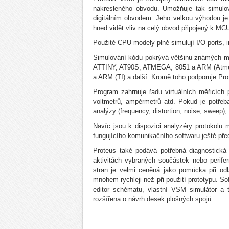
nakresleného obvodu. Umožňuje tak simulov
digitálním obvodem. Jeho velkou výhodou je 
hned vidět vliv na celý obvod připojený k MC
Použité CPU modely plně simulují I/O ports, i
Simulování kódu pokrývá většinu známých mikr
ATTINY, AT90S, ATMEGA, 8051 a ARM (Atmel
a ARM (TI) a další. Kromě toho podporuje Pr
Program zahrnuje řadu virtuálních měřicích p
voltmetrů, ampérmetrů atd. Pokud je potře
analýzy (frequency, distortion, noise, sweep
Navíc jsou k dispozici analyzéry protokolu 
fungujícího komunikačního softwaru ještě pře
Proteus také podává potřebná diagnostická 
aktivitách vybraných součástek nebo perif
stran je velmi ceněná jako pomůcka při odl
mnohem rychleji než při použití prototypu. S
editor schématu, vlastní VSM simulátor a 
rozšířena o návrh desek plošných spojů.