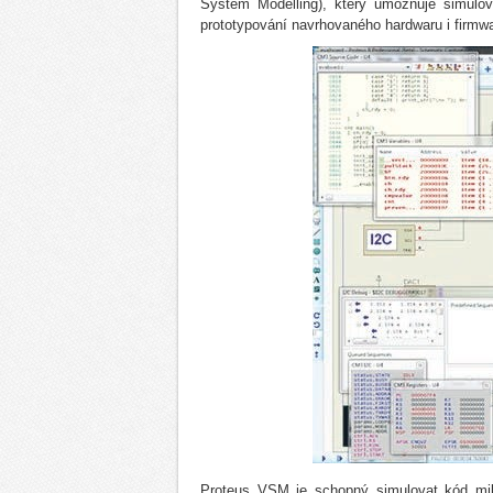
System Modelling), který umožňuje simulov
prototypování navrhovaného hardwaru i firmw
Proteus VSM je schopný simulovat kód mikr