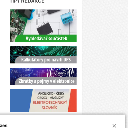
TIPY REDAKCE
×
ies