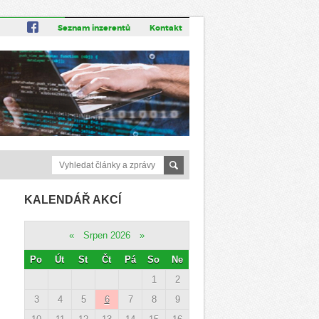
Seznam inzerentů
Kontakt
KALENDÁŘ AKCÍ
«
Srpen 2026
»
Po
Út
St
Čt
Pá
So
Ne
1
2
3
4
5
6
7
8
9