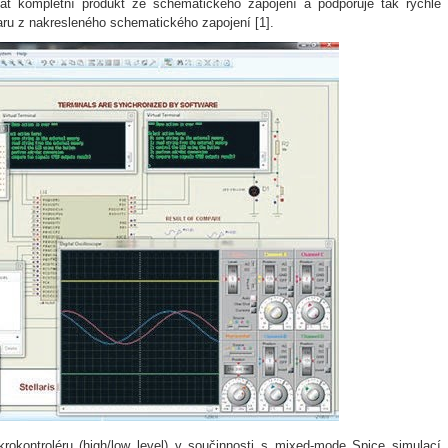
at kompletní produkt ze schematického zapojení a podporuje tak rychlé
aru z nakresleného schematického zapojení [1].
okontroléru (high/low level) v součinnosti s mixed-mode Spice simulací