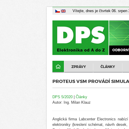
Vítejte, dnes je čtvrtek 06. srpen
ODBORNÝ
ZPRÁVY
ČLÁNKY
PROTEUS VSM PROVÁDÍ SIMUL
DPS 5/2020
|
Články
Autor: Ing. Milan Klauz
Anglická firma Labcenter Electronics nabí
elektroniky (kreslení schémat, návrh desek, 