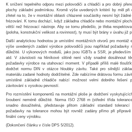
K snížení tepelného odporu mezi polovodiči a chladiči a pro dobrý přen
plochy základní podmínkou. Kromě výše uvedených kritérií by měl při 
zřetel na to, že v montážní oblasti chlazené součástky nesmí být žádn
frézování. K tomu dochází, když základna chladiče nebo montážní plocha
větší než frézovací nástroje. Aby se tomu předešlo, je třeba respektov
(poloha, konstrukční velikost a rovinnost), ty musí být brány v úvahu již p
Další analytickou hodnotou je umístění montážních otvorů pro montáž 
výše uvedených zadání výrobce polovodičů jsou například požadavky 
důležité. U výkonových modulů, jako jsou IGBTs a SSR, je především 
atd. V závislosti na hliníkové slitině není vždy snadné dosáhnout tě
požadavky výrobce na utahovací moment. V případě příliš malé tloušťk
dodržet normu DIN v otázce hloubky závitu. Také pro silnější zákl
materiálu zadané hodnoty dodržitelné. Zde nabízíme drátovou formu závi
umístěné základně chladiče nabízí možnost velmi dobrého řešení 
závitování s vysokou pevností.
Pro rozmístění komponentů na montážní ploše je dodržení vyskytujících 
šroubení neméně důležité. Norma ISO 2768 m (střední třída tolerance)
snadno dosažitelná, představuje přitom základní standard toleranc
požadavky na tolerance mohou být rovněž zadány přímo při přípravě
finální ceny výrobku.
(Dokončení článku v čísle DPS 5/2012).