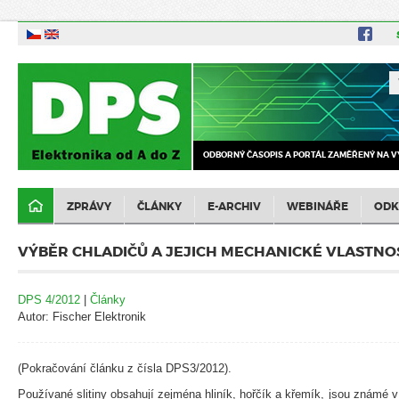
ODBORNÝ ČASOPIS A PORTÁL ZAMĚŘENÝ NA V
ZPRÁVY
ČLÁNKY
E-ARCHIV
WEBINÁŘE
ODK
VÝBĚR CHLADIČŮ A JEJICH MECHANICKÉ VLASTNO
DPS 4/2012
|
Články
Autor: Fischer Elektronik
(Pokračování článku z čísla DPS3/2012).
Používané slitiny obsahují zejména hliník, hořčík a křemík, jsou známé 