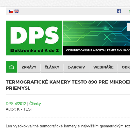
ODBORNÝ ČASOPIS A PORTÁL ZAMĚŘENÝ NA V
ZPRÁVY
ČLÁNKY
E-ARCHIV
WEBINÁŘE
ODK
TERMOGRAFICKÉ KAMERY TESTO 890 PRE MIKRO
PRIEMYSL
DPS 4/2012
|
Články
Autor: K - TEST
Len vysokokvalitné termografické kamery s najvyšším geometrickým r