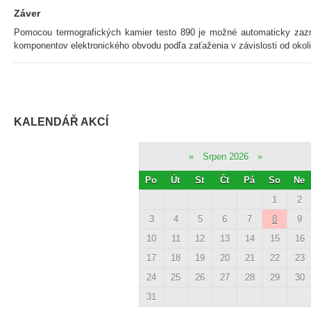
Záver
Pomocou termografických kamier testo 890 je možné automaticky zazn
komponentov elektronického obvodu podľa zaťaženia v závislosti od okolit
KALENDÁŘ AKCÍ
«
Srpen 2026
»
Po
Út
St
Čt
Pá
So
Ne
1
2
3
4
5
6
7
8
9
10
11
12
13
14
15
16
17
18
19
20
21
22
23
24
25
26
27
28
29
30
31