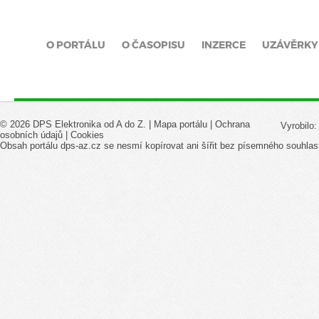
O PORTÁLU
O ČASOPISU
INZERCE
UZÁVĚRKY
© 2026 DPS Elektronika od A do Z. |
Mapa portálu
|
Ochrana
Vyrobilo
osobních údajů
|
Cookies
Obsah portálu dps-az.cz se nesmí kopírovat ani šířit bez písemného souhlas