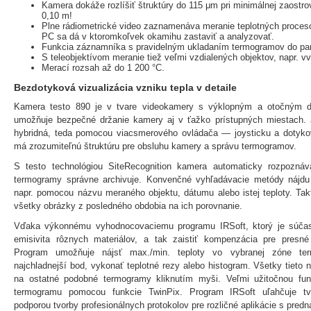
Kamera dokáže rozlíšiť štruktúry do 115 μm pri minimálnej zaostrov
0,10 m!
Plne rádiometrické video zaznamenáva meranie teplotných proce
PC sa dá v ktoromkoľvek okamihu zastaviť a analyzovať.
Funkcia záznamníka s pravidelným ukladaním termogramov do pa
S teleobjektívom meranie tiež veľmi vzdialených objektov, napr. vv
Merací rozsah až do 1 200 °C.
Bezdotyková vizualizácia vzniku tepla v detaile
Kamera testo 890 je v tvare videokamery s výklopným a otočným d
umožňuje bezpečné držanie kamery aj v ťažko prístupných miestach.
hybridná, teda pomocou viacsmerového ovládača — joysticku a dotykov
má zrozumiteľnú štruktúru pre obsluhu kamery a správu termogramov.
S testo technológiou SiteRecognition kamera automaticky rozpozná
termogramy správne archivuje. Konvenčné vyhľadávacie metódy nájdu
napr. pomocou názvu meraného objektu, dátumu alebo istej teploty. Ta
všetky obrázky z posledného obdobia na ich porovnanie.
Vďaka výkonnému vyhodnocovaciemu programu IRSoft, ktorý je súčas
emisivita rôznych materiálov, a tak zaistiť kompenzácia pre presné k
Program umožňuje nájsť max./min. teploty vo vybranej zóne ter
najchladnejší bod, vykonať teplotné rezy alebo histogram. Všetky tieto 
na ostatné podobné termogramy kliknutím myši. Veľmi užitočnou funkc
termogramu pomocou funkcie TwinPix. Program IRSoft uľahčuje tv
podporou tvorby profesionálnych protokolov pre rozličné aplikácie s pre