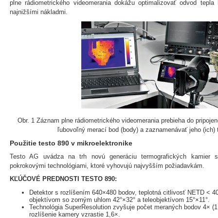
plne rádiometrického videomerania dokážu optimalizovať odvod tepl
najnižšími nákladmi.
Obr. 1 Záznam plne rádiometrického videomerania prebieha do pripojené
ľubovoľný merací bod (body) a zaznamenávať jeho (ich) t
Použitie testo 890 v mikroelektronike
Testo AG uvádza na trh novú generáciu termografických kamier s 
pokrokovými technológiami, ktoré vyhovujú najvyšším požiadavkám.
KĽÚČOVÉ PREDNOSTI TESTO 890:
Detektor s rozlíšením 640×480 bodov, teplotná citlivosť NETD < 40
objektívom so zorným uhlom 42°×32° a teleobjektívom 15°×11°.
Technológia SuperResolution zvyšuje počet meraných bodov 4× (
rozlíšenie kamery vzrastie 1,6×.