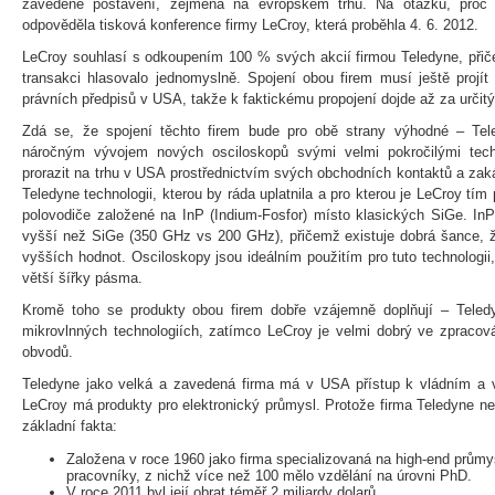
zavedené postavení, zejména na evropském trhu. Na otázku, proč 
odpověděla tisková konference firmy LeCroy, která proběhla 4. 6. 2012.
LeCroy souhlasí s odkoupením 100 % svých akcií firmou Teledyne, přič
transakci hlasovalo jednomyslně. Spojení obou firem musí ještě projí
právních předpisů v USA, takže k faktickému propojení dojde až za určitý
Zdá se, že spojení těchto firem bude pro obě strany výhodné – T
náročným vývojem nových osciloskopů svými velmi pokročilými tec
prorazit na trhu v USA prostřednictvím svých obchodních kontaktů a zak
Teledyne technologii, kterou by ráda uplatnila a pro kterou je LeCroy 
polovodiče založené na InP (Indium-Fosfor) místo klasických SiGe. In
vyšší než SiGe (350 GHz vs 200 GHz), přičemž existuje dobrá šance, ž
vyšších hodnot. Osciloskopy jsou ideálním použitím pro tuto technologi
větší šířky pásma.
Kromě toho se produkty obou firem dobře vzájemně doplňují – Teled
mikrovlnných technologiích, zatímco LeCroy je velmi dobrý ve zpracován
obvodů.
Teledyne jako velká a zavedená firma má v USA přístup k vládním a
LeCroy má produkty pro elektronický průmysl. Protože firma Teledyne ne
základní fakta:
Založena v roce 1960 jako firma specializovaná na high-end průmy
pracovníky, z nichž více než 100 mělo vzdělání na úrovni PhD.
V roce 2011 byl její obrat téměř 2 miliardy dolarů.