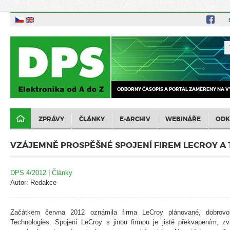
ODBORNÝ ČASOPIS A PORTÁL ZAMĚŘENÝ NA V
ZPRÁVY
ČLÁNKY
E-ARCHIV
WEBINÁŘE
ODK
VZÁJEMNĚ PROSPĚŠNÉ SPOJENÍ FIREM LECROY A
DPS 4/2012
|
Články
Autor: Redakce
Začátkem června 2012 oznámila firma LeCroy plánované, dobrovol
Technologies. Spojení LeCroy s jinou firmou je jistě překvapením, zv