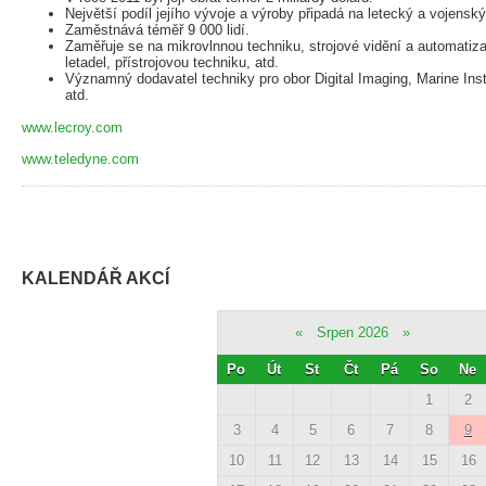
Největší podíl jejího vývoje a výroby připadá na letecký a vojensk
Zaměstnává téměř 9 000 lidí.
Zaměřuje se na mikrovlnnou techniku, strojové vidění a automatiz
letadel, přístrojovou techniku, atd.
Významný dodavatel techniky pro obor Digital Imaging, Marine Ins
atd.
www.lecroy.com
www.teledyne.com
KALENDÁŘ AKCÍ
«
Srpen 2026
»
Po
Út
St
Čt
Pá
So
Ne
1
2
3
4
5
6
7
8
9
10
11
12
13
14
15
16