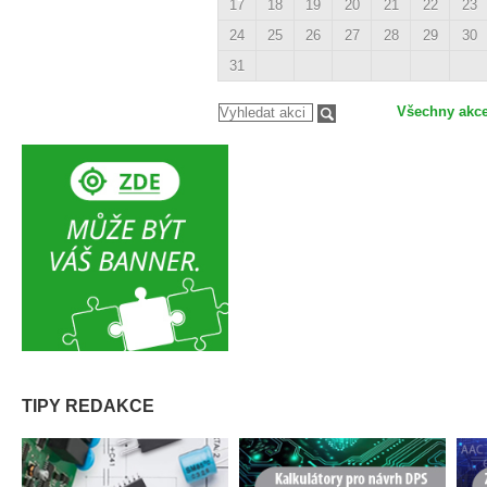
17
18
19
20
21
22
23
24
25
26
27
28
29
30
31
Všechny akc
TIPY REDAKCE