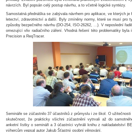
návrzích. Byl popsán celý postup návrhu, a to včetně logické syntézy.
Samostatná přednáška se zabývala návrhem pro aplikace, ve kterých je h
letectví, zdravotnictví a další. Byly zmíněny normy, které se musí pro ty
způsoby bezpečného návrhu (DO-254, ISO-26262, …). V neposlední řadě
omezující vliv radiačního záření. Vhodná řešení této problematiky byla 
Precision a ReqTracer.
Semináře se zúčastnilo 37 účastníků z průmyslu i ze škol. O užitečnosti
skutečnost, že prakticky všichni zúčastnění vytrvali až do samotné
anketní lístky o semináři a 3 účastníci vyhráli knihu z nakladatelství
výhercům vepsal autor Jakub Šťastný osobní věnování.