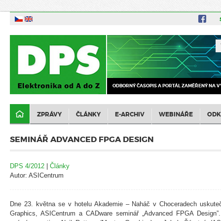
ODBORNÝ ČASOPIS A PORTÁL ZAMĚŘENÝ NA V
ZPRÁVY
ČLÁNKY
E-ARCHIV
WEBINÁŘE
ODK
SEMINÁŘ ADVANCED FPGA DESIGN
DPS 4/2012
|
Články
Autor: ASICentrum
Dne 23. května se v hotelu Akademie – Naháč v Choceradech uskutečn
Graphics, ASICentrum a CADware seminář „Advanced FPGA Design”. P