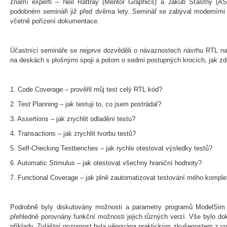
známí experti – Neil Rattray (Mentor Graphics) a Jakub Šťastný (ASI
podobném semináři již před dvěma lety. Seminář se zabýval moderními 
včetně pořízení dokumentace.
Účastníci semináře se nejprve dozvěděli o návaznostech návrhu RTL na
na deskách s plošnými spoji a potom o sedmi postupných krocích, jak zd
1. Code Coverage – prověřil můj test celý RTL kód?
2. Test Planning – jak testuji to, co jsem postrádal?
3. Assertions – jak zrychlit odladění testu?
4. Transactions – jak zrychlit tvorbu testů?
5. Self-Checking Testbenches – jak rychle otestovat výsledky testů?
6. Automatic Stimulus – jak otestovat všechny hraniční hodnoty?
7. Functional Coverage – jak plně zautomatizovat testování mého komple
Podrobně byly diskutovány možnosti a parametry programů ModelSim
přehledně porovnány funkční možnosti jejich různých verzí. Vše bylo 
příklady. Zvláštní pozornost byla věnována praktickým zkušenostem z vyu