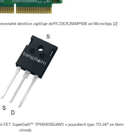
samostatné destičce zajišťuje dsPIC33CK256MP506 od Microchipu [2]
istorů FET SuperGaN™ TP65H035G4WS v pouzdrech typu TO-247 se třemi
vývody.