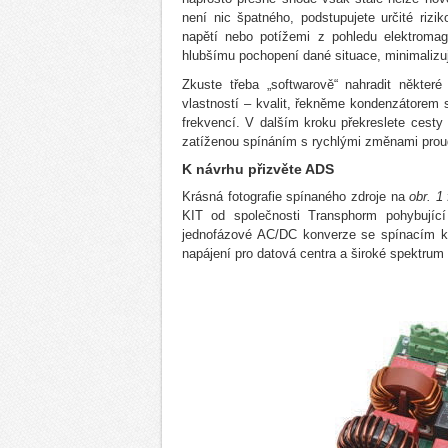
není nic špatného, podstupujete určité riz
napětí nebo potížemi z pohledu elektromagn
hlubšímu pochopení dané situace, minimalizuj
Zkuste třeba „softwarově“ nahradit někter
vlastností – kvalit, řekněme kondenzátorem s
frekvencí. V dalším kroku překreslete cesty
zatíženou spínáním s rychlými změnami proudu
K návrhu přizvěte ADS
Krásná fotografie spínaného zdroje na
obr. 1
KIT od společnosti Transphorm pohybující
jednofázové AC/DC konverze se spínacím km
napájení pro datová centra a široké spektrum