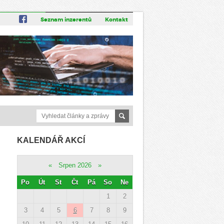
Seznam inzerentů
Kontakt
KALENDÁŘ AKCÍ
«
Srpen 2026
»
Po
Út
St
Čt
Pá
So
Ne
1
2
3
4
5
6
7
8
9