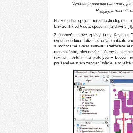
Výrobce je popisuje parametry, jak
R
, max. 41 m
DS(on)eff
Na výhodné spojení mezi technologiemi n
Elektronika od A do Z upozornili již dříve v [4]
Z únorové tiskové zprávy firmy Keysight 
uvedeného bude totiž možné vše náležitě prov
s možnostmi svého softwaru PathWave ADS
modelováním, obvodovými návrhy a také sim
návrhu – virtuálnímu prototypu − budou mo
potížemi ve svém zapojení zdroje, a to ještě