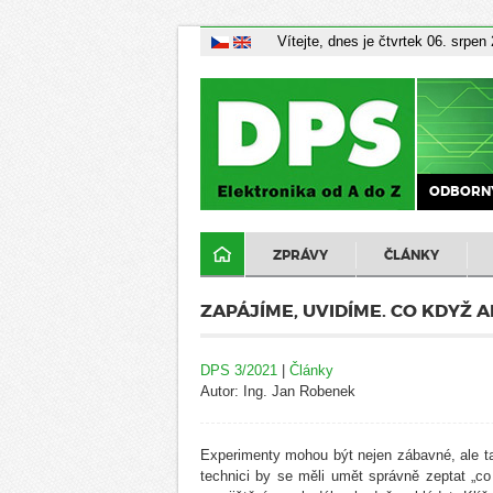
Vítejte, dnes je čtvrtek 06. srpen
ODBORNÝ
ZPRÁVY
ČLÁNKY
ZAPÁJÍME, UVIDÍME. CO KDYŽ
DPS 3/2021
|
Články
Autor: Ing. Jan Robenek
Experimenty mohou být nejen zábavné, ale ta
technici by se měli umět správně zeptat „co