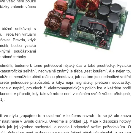
čové však není pouze
otázky začnete vůbec
 běžně setkávají s
. Třeba ten virtuální
lňovat. Pravda, když
ristik, budou fyzické
lnými součástkami
 stinné stránky.
odměřili, budeme k tomu potřebovat nějaký čas a také prostředky. Fyzické
katastrofická selhání, nechvalně známý je třeba „test kouřem“. Ale nejen to,
kže si nemůžete učinit reálnou představu, jak na tom jsou jednotlivé vnitřní
kážete jednoduše přizpůsobit, a když např. signalizují přetížení součástky,
rmace o napětí, proudech či elektromagnetických polích lze v každém bodě
konce i v případě, kdy takové místo není v reálném světě vůbec přístupné,
1].
ostí ve stylu „zapájíme to a uvidíme“ v lecčems navrch. To se již ale znovu
“ nastíněné v úvodu článku. Uveďme si příklad [1]. Máte k dispozici hotový
, tak jak jej výrobce nachystal, a docela i odpovídá vašim požadavkům. O
řit. Pokud se nyní rozhodnete vzorové řešení nějak přizpůsobit, a na tom