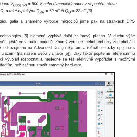
o jsou V
= 800 V nebo dynamický odpor v sepnutém stavu
DSS(TR)
Ω, a také typickými Q
= 50 nC či Q
= 22 nC [3]
RR
G
itridu galia a známého výrobce mikročipů jsme pak na stránkách DPS
.
Technologies [5] nicméně vyplývá další zajímavý přesah. V duchu výše
ěřit ještě ve virtuální podobě. Známý výrobce měřicí techniky zde přichází
 odkazujícího na Advanced Design System a řešícího otázky spojené s
ulacemi (na našem webu viz také [6]). Díky takto pojatému referenčnímu
ci vývojáři rozpoznat a následně se též efektivně vypořádat s možnými
 předtím, než začnou stavět samotný hardware.