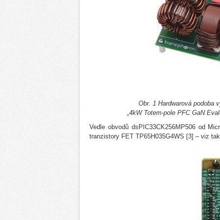
Obr. 1 Hardwarová podoba 
„4kW Totem-pole PFC GaN Evalua
Vedle obvodů dsPIC33CK256MP506 od Micro
tranzistory FET TP65H035G4WS [3] – viz ta