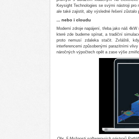
Keysight Technologies se svými nástroji pro 
ale také zajistit, aby výsledné řešení zůstalo 
... nebo i cloudu
Moderní zdroje napájení, třeba jako náš 4kW 
které zde budeme spínat, a tradiční simulace
proto nemusí zdaleka stačit. Zvláště, k
interferencemi způsobenými parazitními vlivy 
náročných výpočtech opět a zase výše zmiňov
Obr. 5 Možnosti softwarových nástrojů PathW