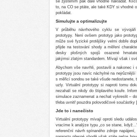
se zjištěním pak dále vhodně nakládat. Klí
to, na CO se ptáte, ale také KDY si vhodné 
pokládat.
Simulujte a optimalizujte
V průběhu návrhového cyklu se vývojáři
prototypy. Není ovšem prototyp jako prototyp
může své fyzické protějšky velmi dobře dop
přijde na testování shody a měření charakte
desky plošných spojů osazené hmatate
jakýmsi zlatým standardem. Mívají však i své
Abychom vše navrhli, postavili a nakonec i 
prototypy jsou navíc náchylné na nejrůznější 
s měřicí sondou se také všude nedostanete, ta
uzly. Virtuální prototypy si naproti tomu do
nezahalí se nikdy do štiplavého kouře. Info
simulace zaznamenat a nechat vykreslit – do
třeba uvnitř pouzdra polovodičové součástky [
Jde to i nanečisto
Virtuální prototypy mívají oproti sledu udál
vracíme k analýze typu „co se stane, když...
referenční návrh spínaného zdroje napájení
naprosto přesné shodě však stále nelze hovo