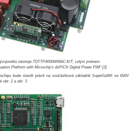
vývojového nástroje TDTTP4000W066C-KIT, celým jménem
tion Platform with Microchip’s dsPIC® Digital Power PIM“ [2]
chipu bude stavět právě na součástkové základně SuperGaN® se 650V
ké
obr. 2
a
obr. 3
.