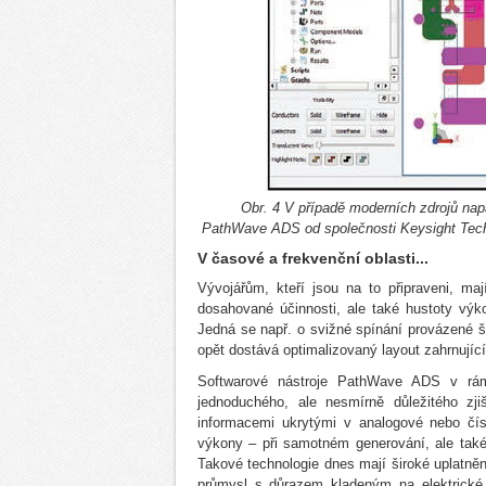
Obr. 4 V případě moderních zdrojů napáj
PathWave
ADS od společnosti Keysight Tech
V časové a frekvenční oblasti...
Vývojářům, kteří jsou na to připraveni, ma
dosahované účinnosti, ale také hustoty výk
Jedná se např. o svižné spínání provázené 
opět dostává optimalizovaný layout zahrnujíc
Softwarové nástroje PathWave ADS v rám
jednoduchého, ale nesmírně důležitého zj
informacemi ukrytými v analogové nebo čís
výkony – při samotném generování, ale také 
Takové technologie dnes mají široké uplatnění
průmysl s důrazem kladeným na elektrické 