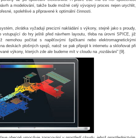
návrh a modelování, takže bude možné celý vývojový proces nejen urychlit,
přesné, spolehlivé a připravené k optimální činnosti.
systém, zkrátka vyžadují precizní nakládání s výkony, stejně jako s proudy,
 vstupující do hry ještě před návrhem layoutu, třeba na úrovni SPICE, již
dyž nemohou počítat s napěťovými špičkami nebo elektromagnetickými
na deskách plošných spojů, natož se pak připojit k internetu a skloňovat při
ané výkony, kterých zde ale budeme mít v cloudu na „rozdávání“ [9].
ave obecně umocňuje zpracování v prostředí cloudu, jehož prostřednictvím