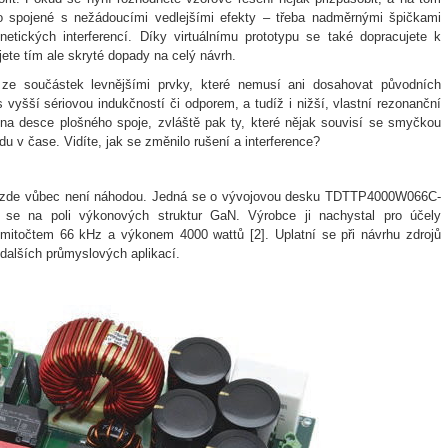
iko spojené s nežádoucími vedlejšími efekty – třeba nadměrnými špičkami
etických interferencí. Díky virtuálnímu prototypu se také dopracujete k
ete tím ale skryté dopady na celý návrh.
é ze součástek levnějšími prvky, které nemusí ani dosahovat původních
 vyšší sériovou indukčností či odporem, a tudíž i nižší, vlastní rezonanční
 na desce plošného spoje, zvláště pak ty, které nějak souvisí se smyčkou
 v čase. Vidíte, jak se změnilo rušení a interference?
zde vůbec není náhodou. Jedná se o vývojovou desku TDTTP4000W066C-
 se na poli výkonových struktur GaN. Výrobce ji nachystal pro účely
itočtem 66 kHz a výkonem 4000 wattů [2]. Uplatní se při návrhu zdrojů
 dalších průmyslových aplikací.