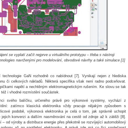
ení se vyplatí začít nejprve u virtuálního prototypu – třeba s nástroji
nologies navrženými pro modelování, obvodové návrhy a také simulace [1]
jí technologie GaN rozhodně co nabídnout [7]. Vynikají nejen z hlediska
onu či celkových nákladů. Některá specifika však není radno podceňovat.
špičkami napětí a nechtěným elektromagnetickým rušením. Ke slovu se tak
í též i vhodné rozmístění součástek.
ci svého balíčku, určeného právě pro výkonové systémy, vychází z
ištění: zatímco klasická elektronika vždy pracuje nějakým způsobem s
licové podobě, výkonová elektronika je celá o tom, jak správně uchopit
jejich konverzi a dalším nasměrování na cestě od zdroje až k zátěži [8].
 – od výroby a distribuce energie přes překotně se rozvíjející automobilový
pohony až po spotřební elektroniku. A právě zde má co říci společnost