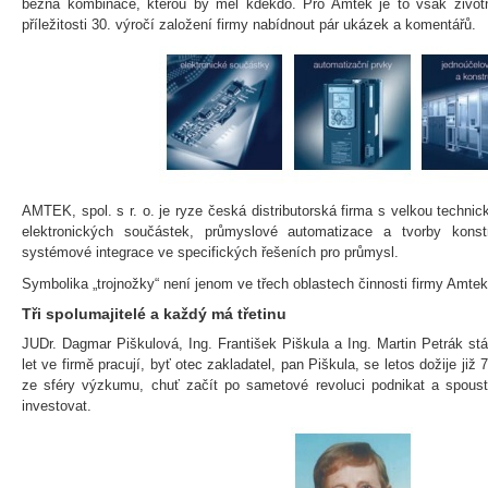
běžná kombinace, kterou by měl kdekdo. Pro Amtek je to však život
příležitosti 30. výročí založení firmy nabídnout pár ukázek a komentářů.
AMTEK, spol. s r. o. je ryze česká distributorská firma s velkou technic
elektronických součástek, průmyslové automatizace a tvorby konstr
systémové integrace ve specifických řešeních pro průmysl.
Symbolika „trojnožky“ není jenom ve třech oblastech činnosti firmy Amtek
Tři spolumajitelé a každý má třetinu
JUDr. Dagmar Piškulová, Ing. František Piškula a Ing. Martin Petrák stá
let ve firmě pracují, byť otec zakladatel, pan Piškula, se letos dožije již 
ze sféry výzkumu, chuť začít po sametové revoluci podnikat a spoust
investovat.