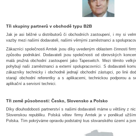
Tři skupiny partnerů v obchodě typu B2B
Jak je asi běžné u distributorů či obchodních zastoupení, i my si ve
vazby mezi našimi dodavateli, našimi věrnými zaměstnanci a spolupraco
Zákazníci společnosti Amtek jsou díky uvedeným oblastem činnosti firmy 
způsobu podnikání. Dodavateli jsou společnosti od obrovských konce
malá pružná obchodní zastoupení jako Tapeswitch. Mezi těmito velký
pohybují naši zaměstnanci a externí spolupracovníci. S dodavateli komu
zákazníky technicky i obchodně jednají obchodní zástupci, po linii d
starají obchodní referentky a s aplikacemi, technickou podporou a
aplikační a servisní technici.
Tři země působnosti: Česko, Slovensko a Polsko
Díky dlouhodobosti partnerství s našimi dodavateli máme u většiny z ni
Slovenskou republiku. Polská větev firmy Amtek je v poněkud užším 
Polska. Tím pokrýváme opravdu podstatný kus slovanského území a jsme 