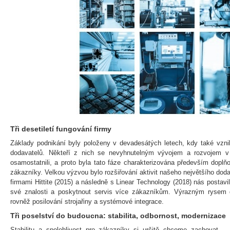
Tři desetiletí fungování firmy
Základy podnikání byly položeny v devadesátých letech, kdy také vzni
dodavatelů. Někteří z nich se nevyhnutelným vývojem a rozvojem v
osamostatnili, a proto byla tato fáze charakterizována především doplňo
zákazníky. Velkou výzvou bylo rozšiřování aktivit našeho největšího dod
firmami Hittite (2015) a následně s Linear Technology (2018) nás postavi
své znalosti a poskytnout servis více zákazníkům. Výrazným rysem d
rovněž posilování strojařiny a systémové integrace.
Tři poselství do budoucna: stabilita, odbornost, modernizace
Stabilitu a spolehlivost pro zákazníky si určitě chceme zachovat 