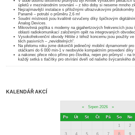
V době boomu textilního průmyslu byl Amtek výrobcem pletacích st
úpletů v mezinárodním srovnání – z této doby si neseme mnoho zku
Nejzajímavější instalace s příložnými ultrazvukovými průtokoměr
Panamě – potrubí o průměru 2,6 m!
Soudní místnosti jsou kvalitně ozvučeny díky špičkovým digitáln
Analog Devices.
Mikrovlnná pojítka s modemy na gigahertzových frekvencích jsou
oblasti radiokomunikací založeným opět na integrovaných obvode
Vysokofrekvenční obvody Hittite z téhož koncernu jsou použity ve
těch pasivních – „neviditelných“.
Na přelomu roku jsme dokončili jedinečný mobilní dynamometr pro 
otáčkami do 6 000 min-1 v neobvykle kompaktním provedení díky
a nakonec přece něco přímo pro člověka, nejen pro průmysl – na 
každý setká s tlačítky pro otvírání dveří od našeho švýcarského 
KALENDÁŘ AKCÍ
«
Srpen 2026
»
Po
Út
St
Čt
Pá
So
Ne
1
2
3
4
5
6
7
8
9