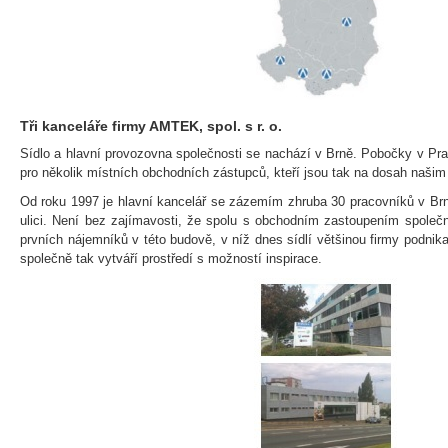
Tři kanceláře firmy AMTEK, spol. s r. o.
Sídlo a hlavní provozovna společnosti se nachází v Brně. Pobočky v Praz
pro několik místních obchodních zástupců, kteří jsou tak na dosah naši
Od roku 1997 je hlavní kancelář se zázemím zhruba 30 pracovníků v Br
ulici. Není bez zajímavosti, že spolu s obchodním zastoupením společ
prvních nájemníků v této budově, v níž dnes sídlí většinou firmy podnikaj
společně tak vytváří prostředí s možností inspirace.