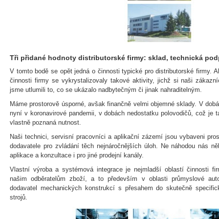
Tři přidané hodnoty distributorské firmy: sklad, technická pod
V tomto bodě se opět jedná o činnosti typické pro distributorské firmy. 
činnosti firmy se vykrystalizovaly takové aktivity, jichž si naši zákazn
jsme utlumili to, co se ukázalo nadbytečným či jinak nahraditelným.
Máme prostorově úsporné, avšak finančně velmi objemné sklady. V dobác
nyní v koronavirové pandemii, v dobách nedostatku polovodičů, což je ta
vlastně poznaná nutnost.
Naši technici, servisní pracovníci a aplikační zázemí jsou vybaveni pro
dodavatele pro zvládání těch nejnáročnějších úloh. Ne náhodou nás něk
aplikace a konzultace i pro jiné prodejní kanály.
Vlastní výroba a systémová integrace je nejmladší oblastí činnosti f
našim odběratelům zboží, a to především v oblasti průmyslové auto
dodavatel mechanických konstrukcí s přesahem do skutečně specific
strojů.