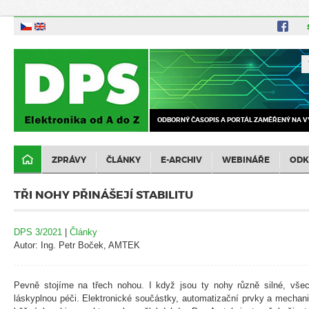
ODBORNÝ ČASOPIS A PORTÁL ZAMĚŘENÝ NA V
ZPRÁVY
ČLÁNKY
E-ARCHIV
WEBINÁŘE
ODK
TŘI NOHY PŘINÁŠEJÍ STABILITU
DPS 3/2021
|
Články
Autor: Ing. Petr Boček, AMTEK
Pevně stojíme na třech nohou. I když jsou ty nohy různě silné, vše
láskyplnou péči. Elektronické součástky, automatizační prvky a mechan