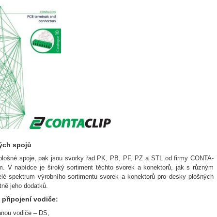
ých spojů
 plošné spoje, pak jsou svorky řad PK, PB, PF, PZ a STL od firmy CONTA-
 V nabídce je široký sortiment těchto svorek a konektorů, jak s různým
Celé spektrum výrobního sortimentu svorek a konektorů pro desky plošných
tně jeho dodatků.
 připojení vodiče:
anou vodiče – DS,