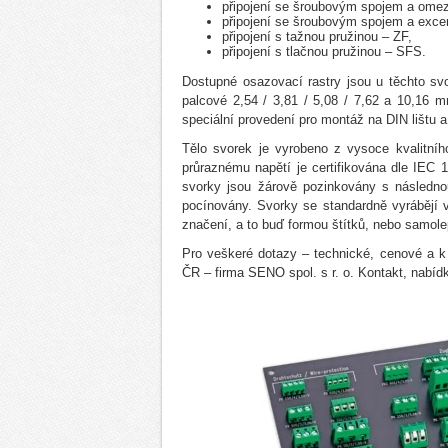
připojení se šroubovým spojem a ome
připojení se šroubovým spojem a exc
připojení s tažnou pružinou – ZF,
připojení s tlačnou pružinou – SFS.
Dostupné osazovací rastry jsou u těchto svor
palcové 2,54 / 3,81 / 5,08 / 7,62 a 10,16 m
speciální provedení pro montáž na DIN lištu 
Tělo svorek je vyrobeno z vysoce kvalitníh
průraznému napětí je certifikována dle IEC
svorky jsou žárově pozinkovány s následn
pocínovány. Svorky se standardně vyrábějí v
značení, a to buď formou štítků, nebo samolepi
Pro veškeré dotazy – technické, cenové a k
ČR – firma SENO spol. s r. o. Kontakt, nabíd