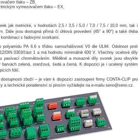
zovačem tlaku – ZB,
entrickým vymezovačem tlaku – EX,
ek jak metrické, v hodnotách 2,5 / 3,5 / 5,0 / 7,0 / 7,5 / 10,0 mm, tak i
m. Dále jsou dostupná přímá či úhlová provedení (45° a 90°) a také třeba
a kombinaci s řadovými svorkami.
o polyamidu PA 6.6 s třídou samozhášivosti V0 dle UL94. Odolnost proti
 112/DIN 0303/část 1 a má hodnotu minimálně 600 V. Všechny ocelové díly
ou pasivací chromátováním. Měděné a mosazné díly svorek jsou obvykle
 barvách zelená, oranžová, šedá a černá. K dispozici je i ucelený systém
cích fólií.
 dostupnosti zboží – je vám k dispozici zastoupení firmy CONTA-CLIP pro
ky a technické poradenství si prosím vyžádejte na e-mailu seno@seno.cz.