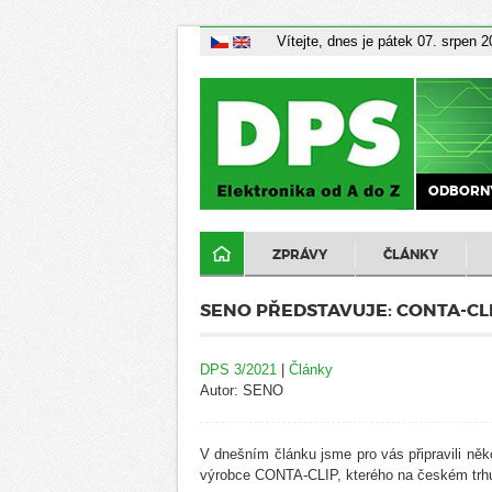
Vítejte, dnes je pátek 07. srpen 
ODBORNÝ
ZPRÁVY
ČLÁNKY
SENO PŘEDSTAVUJE: CONTA-CL
DPS 3/2021
|
Články
Autor: SENO
V dnešním článku jsme pro vás připravili něk
výrobce CONTA-CLIP, kterého na českém trhu 