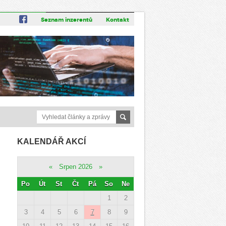
Seznam inzerentů
Kontakt
KALENDÁŘ AKCÍ
«
Srpen 2026
»
Po
Út
St
Čt
Pá
So
Ne
1
2
3
4
5
6
7
8
9