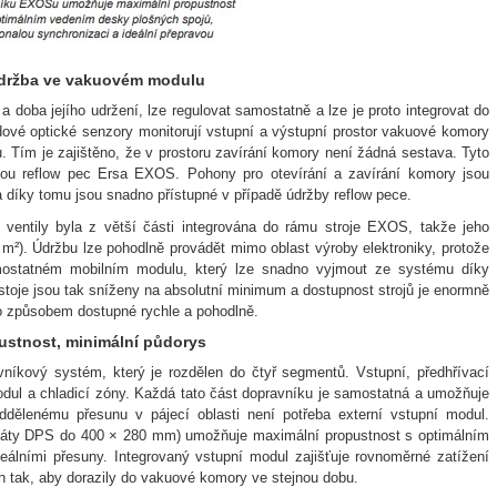
údržba ve vakuovém modulu
 a doba jejího udržení, lze regulovat samostatně a lze je proto integrovat do
dové optické senzory monitorují vstupní a výstupní prostor vakuové komory
u. Tím je zajištěno, že v prostoru zavírání komory není žádná sestava. Tyto
vou reflow pec Ersa EXOS. Pohony pro otevírání a zavírání komory jsou
a díky tomu jsou snadno přístupné v případě údržby reflow pece.
a ventily byla z větší části integrována do rámu stroje EXOS, takže jeho
m²). Údržbu lze pohodlně provádět mimo oblast výroby elektroniky, protože
mostatném mobilním modulu, který lze snadno vyjmout ze systému díky
toje jsou tak sníženy na absolutní minimum a dostupnost strojů je enormně
o způsobem dostupné rychle a pohodlně.
ustnost, minimální půdorys
íkový systém, který je rozdělen do čtyř segmentů. Vstupní, předhřívací
dul a chladicí zóny. Každá tato část dopravníku je samostatná a umožňuje
ddělenému přesunu v pájecí oblasti není potřeba externí vstupní modul.
ormáty DPS do 400 × 280 mm) umožňuje maximální propustnost s optimálním
álními přesuny. Integrovaný vstupní modul zajišťuje rovnoměrné zatížení
 tak, aby dorazily do vakuové komory ve stejnou dobu.