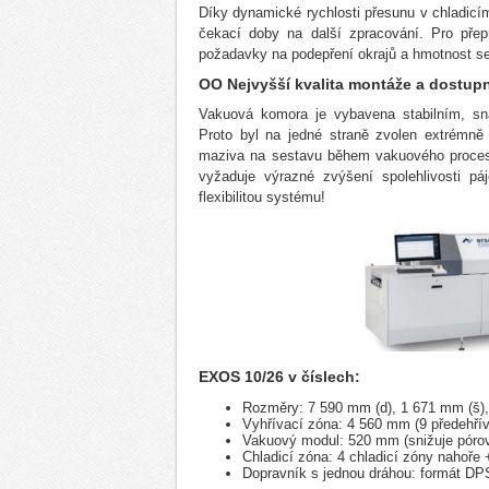
Díky dynamické rychlosti přesunu v chladicím
čekací doby na další zpracování. Pro přep
požadavky na podepření okrajů a hmotnost se
OO Nejvyšší kvalita montáže a dostup
Vakuová komora je vybavena stabilním, s
Proto byl na jedné straně zvolen extrémně
maziva na sestavu během vakuového proces
vyžaduje výrazné zvýšení spolehlivosti pá
flexibilitou systému!
EXOS 10/26 v číslech:
Rozměry: 7 590 mm (d), 1 671 mm (š),
Vyhřívací zóna: 4 560 mm (9 předehřív
Vakuový modul: 520 mm (snižuje pórov
Chladicí zóna: 4 chladicí zóny nahoře
Dopravník s jednou dráhou: formát DP