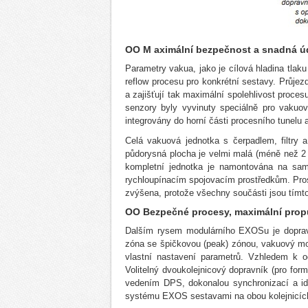
OO M aximální bezpečnost a snadná 
Parametry vakua, jako je cílová hladina tlaku
reflow procesu pro konkrétní sestavy. Průjez
a zajišťují tak maximální spolehlivost proces
senzory byly vyvinuty speciálně pro vakuo
integrovány do horní části procesního tunelu 
Celá vakuová jednotka s čerpadlem, filtry 
půdorysná plocha je velmi malá (méně než 2 
kompletní jednotka je namontována na sa
rychloupínacím spojovacím prostředkům. Pros
zvýšena, protože všechny součásti jsou tímt
OO Bezpečné procesy, maximální prop
Dalším rysem modulárního EXOSu je dopravn
zóna se špičkovou (peak) zónou, vakuový mo
vlastní nastavení parametrů. Vzhledem k o
Volitelný dvoukolejnicový dopravník (pro f
vedením DPS, dokonalou synchronizací a ide
systému EXOS sestavami na obou kolejnicích