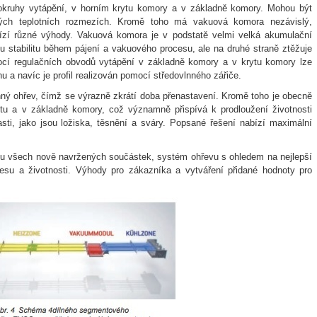
kruhy vytápění, v horním krytu komory a v základně komory. Mohou být
tných teplotních rozmezích. Kromě toho má vakuová komora nezávislý,
bízí různé výhody. Vakuová komora je v podstatě velmi velká akumulační
u stabilitu během pájení a vakuového procesu, ale na druhé straně ztěžuje
ocí regulačních obvodů vytápění v základně komory a v krytu komory lze
nu a navíc je profil realizován pomocí středovlnného zářiče.
lnný ohřev, čímž se výrazně zkrátí doba přenastavení. Kromě toho je obecně
ytu a v základně komory, což významně přispívá k prodloužení životnosti
sti, jako jsou ložiska, těsnění a sváry. Popsané řešení nabízí maximální
ko u všech nově navržených součástek, systém ohřevu s ohledem na nejlepší
cesu a životnosti. Výhody pro zákazníka a vytváření přidané hodnoty pro