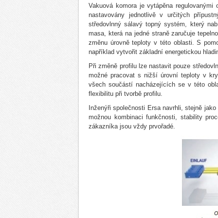
Vakuová komora je vytápěna regulovanými o
nastavovány jednotlivě v určitých přípus
středovlnný sálavý topný systém, který na
masa, která na jedné straně zaručuje tepelno
změnu úrovně teploty v této oblasti. S pom
například vytvořit základní energetickou hladi
Při změně profilu lze nastavit pouze středov
možné pracovat s nižší úrovní teploty v kr
všech součástí nacházejících se v této obla
flexibilitu při tvorbě profilu.
Inženýři společnosti Ersa navrhli, stejně ja
možnou kombinaci funkčnosti, stability pro
zákazníka jsou vždy prvořadé.