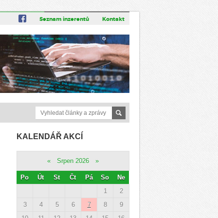
Seznam inzerentů
Kontakt
KALENDÁŘ AKCÍ
«
Srpen 2026
»
Po
Út
St
Čt
Pá
So
Ne
1
2
3
4
5
6
7
8
9