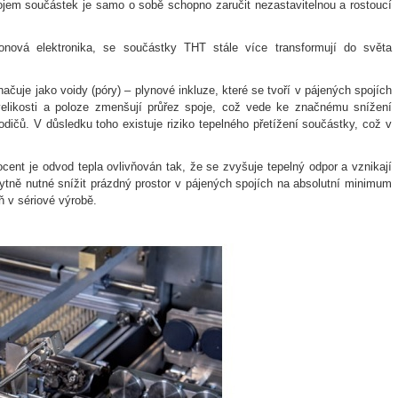
ojem součástek je samo o sobě schopno zaručit nezastavitelnou a rostoucí
onová elektronika, se součástky THT stále více transformují do světa
uje jako voidy (póry) – plynové inkluze, které se tvoří v pájených spojích
a velikosti a poloze zmenšují průřez spoje, což vede ke značnému snížení
dičů. V důsledku toho existuje riziko tepelného přetížení součástky, což v
procent je odvod tepla ovlivňován tak, že se zvyšuje tepelný odpor a vznikají
ytně nutné snížit prázdný prostor v pájených spojích na absolutní minimum
ň v sériové výrobě.