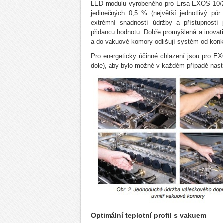
LED modulu vyrobeného pro Ersa EXOS 10/26 l
jedinečných 0,5 % (největší jednotlivý pó
extrémní snadností údržby a přístupností j
přidanou hodnotu. Dobře promyšlená a inovat
a do vakuové komory odlišují systém od kon
Pro energeticky účinné chlazení jsou pro EXO
dole), aby bylo možné v každém případě nasta
Optimální teplotní profil s vakuem