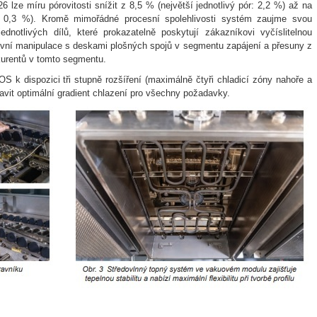
ze míru pórovitosti snížit z 8,5 % (největší jednotlivý pór: 2,2 %) až na
r: 0,3 %). Kromě mimořádné procesní spolehlivosti systém zaujme svou
ednotlivých dílů, které prokazatelně poskytují zákazníkovi vyčíslitelnou
ivní manipulace s deskami plošných spojů v segmentu zapájení a přesuny z
kurentů v tomto segmentu.
S k dispozici tři stupně rozšíření (maximálně čtyři chladicí zóny nahoře a
vit optimální gradient chlazení pro všechny požadavky.