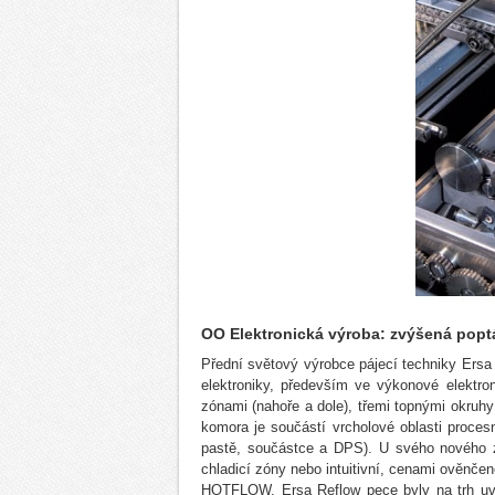
OO Elektronická výroba: zvýšená poptá
Přední světový výrobce pájecí techniky Ersa 
elektroniky, především ve výkonové elektr
zónami (nahoře a dole), třemi topnými okruh
komora je součástí vrcholové oblasti procesn
pastě, součástce a DPS). U svého nového z
chladicí zóny nebo intuitivní, cenami ověnč
HOTFLOW. Ersa Reflow pece byly na trh uve