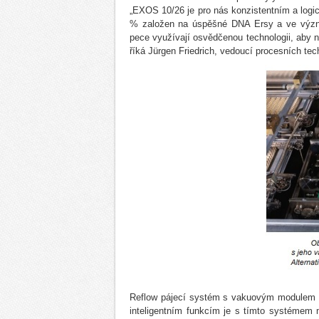
„EXOS 10/26 je pro nás konzistentním a lo
% založen na úspěšné DNA Ersy a ve význam
pece využívají osvědčenou technologii, aby n
říká Jürgen Friedrich, vedoucí procesních tec
Reflow pájecí systém s vakuovým modulem by
inteligentním funkcím je s tímto systémem 