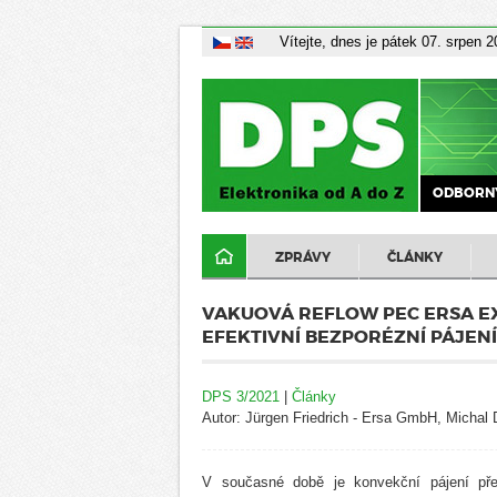
Vítejte, dnes je pátek 07. srpen 
ODBORNÝ
ZPRÁVY
ČLÁNKY
VAKUOVÁ REFLOW PEC ERSA EXO
EFEKTIVNÍ BEZPORÉZNÍ PÁJEN
DPS 3/2021
|
Články
Autor: Jürgen Friedrich - Ersa GmbH, Michal
V současné době je konvekční pájení pře