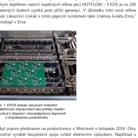
gickým doplňkem našich úspěšných reflow pecí HOTFLOW – EXOS je ze 100
ných bodech vyniká proti příští generaci. V důsledku toho nové reflow
aši zákazníci získali s tímto pájecím systémem také známou kvalitu Ersa,”
hnologií v Erse.
l poprvé představen na productronice v Mnichově v listopadu 2019. Díky
možné vyrábět bezporézní spoje zvlášť efektivním způsobem. Například u