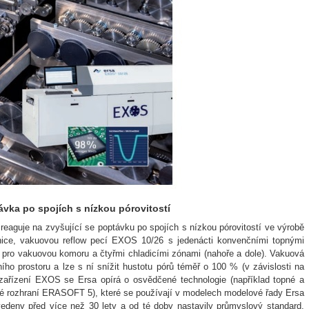
vka po spojích s nízkou pórovitostí
reaguje na zvyšující se poptávku po spojích s nízkou pórovitostí ve výrobě
onice, vakuovou reflow pecí EXOS 10/26 s jedenácti konvenčními topnými
y pro vakuovou komoru a čtyřmi chladicími zónami (nahoře a dole). Vakuová
ího prostoru a lze s ní snížit hustotu pórů téměř o 100 % (v závislosti na
ařízení EXOS se Ersa opírá o osvědčené technologie (například topné a
ené rozhraní ERASOFT 5), které se používají v modelech modelové řady Ersa
deny před více než 30 lety a od té doby nastavily průmyslový standard.