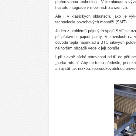
preferovanou technologií. V kombinaci s výv
hustotu integrace v mobilních zařízeních.
Ale i v klasických oblastech, jako je výk
technologie povrchových montáží (SMT).
Jeden z problémů pájených spojů SMT se označ
při přetavení pájecí pasty. V závislosti n
odvodu tepla například u BTC silových polovo
nejhorším případě vede k její poruše.
I při zjevně nízké pórovitosti od tří do pěti 
„horká místa“. Aby se tomu předešlo, je nezb
a zajistit tak nízkou, reprodukovatelnou úrove