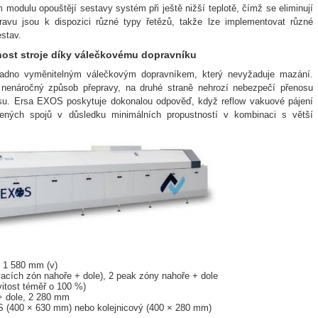
 modulu opouštějí sestavy systém při ještě nižší teplotě, čímž se eliminují
ravu jsou k dispozici různé typy řetězů, takže lze implementovat různé
stav.
nost stroje díky válečkovému dopravníku
nadno vyměnitelným válečkovým dopravníkem, který nevyžaduje mazání.
 nenáročný způsob přepravy, na druhé straně nehrozí nebezpečí přenosu
u. Ersa EXOS poskytuje dokonalou odpověď, když reflow vakuové pájení
jených spojů v důsledku minimálních propustností v kombinaci s větší
 1 580 mm (v)
acích zón nahoře + dole), 2 peak zóny nahoře + dole
itost téměř o 100 %)
 + dole, 2 280 mm
S (400 × 630 mm) nebo kolejnicový (400 × 280 mm)