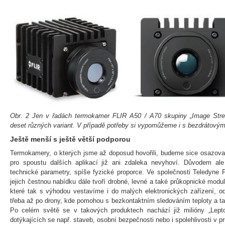
Obr. 2 Jen v řadách termokamer FLIR A50 / A70 skupiny „Image Stre
deset různých variant. V případě potřeby si vypomůžeme i s bezdrátovým
Ještě menší s ještě větší podporou
Termokamery, o kterých jsme až doposud hovořili, budeme sice osazova
pro spoustu dalších aplikací již ani zdaleka nevyhoví. Důvodem al
technické parametry, spíše fyzické proporce. Ve společnosti Teledyne F
jejich čestnou nabídku dále tvoří drobné, levné a také průkopnické mod
které tak s výhodou vestavíme i do malých elektronických zařízení, od
třeba až po drony, kde pomohou s bezkontaktním sledováním teploty a t
Po celém světě se v takových produktech nachází již milióny „Lept
dotýkajících se např. staveb, osobní bezpečnosti nebo i spolehlivosti v p