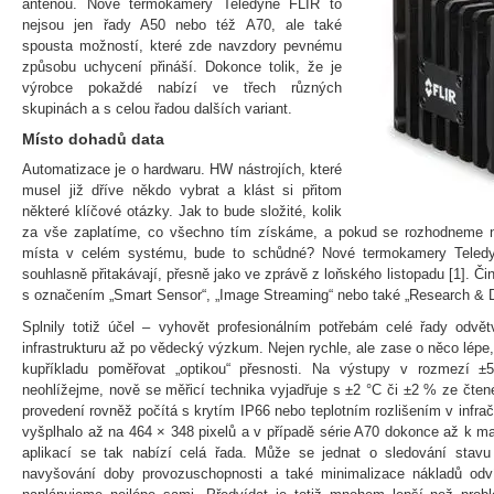
anténou. Nové termokamery Teledyne FLIR to
nejsou jen řady A50 nebo též A70, ale také
spousta možností, které zde navzdory pevnému
způsobu uchycení přináší. Dokonce tolik, že je
výrobce pokaždé nabízí ve třech různých
skupinách a s celou řadou dalších variant.
Místo dohadů data
Automatizace je o hardwaru. HW nástrojích, které
musel již dříve někdo vybrat a klást si přitom
některé klíčové otázky. Jak to bude složité, kolik
za vše zaplatíme, co všechno tím získáme, a pokud se rozhodneme na
místa v celém systému, bude to schůdné? Nové termokamery Teled
souhlasně přitakávají, přesně jako ve zprávě z loňského listopadu [1]. Činí 
s označením „Smart Sensor“, „Image Streaming“ nebo také „Research & 
Splnily totiž účel – vyhovět profesionálním potřebám celé řady odvět
infrastrukturu až po vědecký výzkum. Nejen rychle, ale zase o něco lépe,
kupříkladu poměřovat „optikou“ přesnosti. Na výstupy v rozmezí 
neohlížejme, nově se měřicí technika vyjadřuje s ±2 °C či ±2 % ze čten
provedení rovněž počítá s krytím IP66 nebo teplotním rozlišením v infra
vyšplhalo až na 464 × 348 pixelů a v případě série A70 dokonce až k m
aplikací se tak nabízí celá řada. Může se jednat o sledování stav
navyšování doby provozuschopnosti a také minimalizace nákladů odvíj