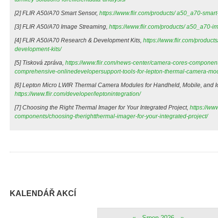
[2] FLIR A50/A70 Smart Sensor,
https://www.flir.com/products/ a50_a70-smart
[3] FLIR A50/A70 Image Streaming,
https://www.flir.com/products/ a50_a70-i
[4] FLIR A50/A70 Research & Development Kits,
https://www.flir.com/produc
development-kits/
[5] Tisková zpráva,
https://www.flir.com/news-center/camera-cores-components
comprehensive-onlinedevelopersupport-tools-for-lepton-thermal-camera-mod
[6] Lepton Micro LWIR Thermal Camera Modules for Handheld, Mobile, and I
https://www.flir.com/developer/leptonintegration/
[7] Choosing the Right Thermal Imager for Your Integrated Project,
https://www
components/choosing-therightthermal-imager-for-your-integrated-project/
KALENDÁŘ AKCÍ
«
Srpen 2026
»