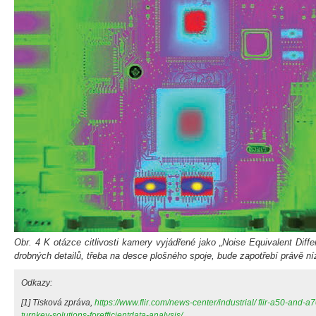
Obr. 4 K otázce citlivosti kamery vyjádřené jako „Noise Equivalent Diffe
drobných detailů, třeba na desce plošného spoje, bude zapotřebí právě n
Odkazy:
[1] Tisková zpráva,
https://www.flir.com/news-center/industrial/ flir-a50-and-
turnkey-solutions-forefficientdata-analysis/