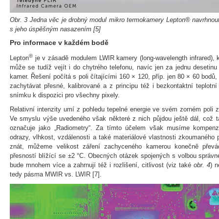
Obr. 3 Jedna věc je drobný modul mikro termokamery Lepton
®
navrhnou
s jeho úspěšným nasazením [5]
Pro informace v každém bodě
®
Lepton
je v zásadě modulem LWIR kamery (long-wavelength infrared), k
může se tudíž vejít i do chytrého telefonu, navíc jen za jednu desetinu
kamer. Řešení počítá s poli čítajícími 160 × 120, příp. jen 80 × 60 bodů
zachytávat přesné, kalibrované a z principu též i bezkontaktní teplot
snímku k dispozici pro všechny pixely.
Relativní intenzity umí z pohledu tepelné energie ve svém zorném poli
Ve smyslu výše uvedeného však některé z nich půjdou ještě dál, což t
označuje jako „Radiometry“. Za tímto účelem však musíme kompenzov
odrazy, vlhkost, vzdálenosti a také materiálové vlastnosti zkoumanéh
znát, můžeme velikost záření zachyceného kamerou konečně převád
přesností blížící se ±2 °C. Obecných otázek spojených s volbou správn
bude mnohem více a zahrnují též i rozlišení, citlivost (viz také
obr. 4
) n
tedy pásma MWIR vs. LWIR [7].