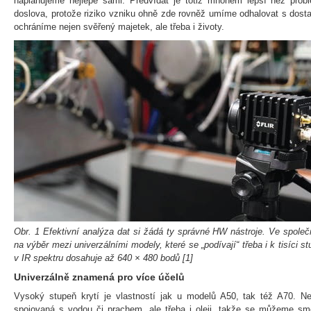
naplánujeme nejlépe sami. Předvídat je totiž mnohem lepší než problé
doslova, protože riziko vzniku ohně zde rovněž umíme odhalovat s dost
ochráníme nejen svěřený majetek, ale třeba i životy.
Obr. 1 Efektivní analýza dat si žádá ty správné HW nástroje. Ve společ
na výběr mezi univerzálními modely, které se „podívají“ třeba i k tisíci st
v IR spektru dosahuje až 640 × 480 bodů [1]
Univerzálně znamená pro více účelů
Vysoký stupeň krytí je vlastností jak u modelů A50, tak též A70. N
spojovaná s vodou či prachem, ale třeba i oleji, takže se můžeme smě