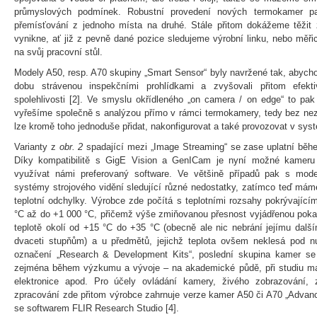
průmyslových podmínek. Robustní provedení nových termokamer pak
přemísťování z jednoho místa na druhé. Stále přitom dokážeme těžit z
vynikne, ať již z pevně dané pozice sledujeme výrobní linku, nebo měři
na svůj pracovní stůl.
Modely A50, resp. A70 skupiny „Smart Sensor“ byly navržené tak, abych
dobu strávenou inspekčními prohlídkami a zvyšovali přitom efekt
spolehlivosti [2]. Ve smyslu okřídleného „on camera / on edge“ to pa
vyřešíme společně s analýzou přímo v rámci termokamery, tedy bez nez
lze kromě toho jednoduše přidat, nakonfigurovat a také provozovat v 
Varianty z
obr. 2
spadající mezi „Image Streaming“ se zase uplatní během
Díky kompatibilitě s GigE Vision a GenICam je nyní možné kameru
využívat námi preferovaný software. Ve většině případů pak s mo
systémy strojového vidění sledující různé nedostatky, zatímco teď máme 
teplotní odchylky. Výrobce zde počítá s teplotními rozsahy pokrývající
°C až do +1 000 °C, přičemž výše zmiňovanou přesnost vyjádřenou pokaž
teplotě okolí od +15 °C do +35 °C (obecně ale nic nebrání jejímu dal
dvaceti stupňům) a u předmětů, jejichž teplota ovšem neklesá pod n
označení „Research & Development Kits“, poslední skupina kamer se
zejména během výzkumu a vývoje – na akademické půdě, při studiu mate
elektronice apod. Pro účely ovládání kamery, živého zobrazování
zpracování zde přitom výrobce zahrnuje verze kamer A50 či A70 „Advan
se softwarem FLIR Research Studio [4].