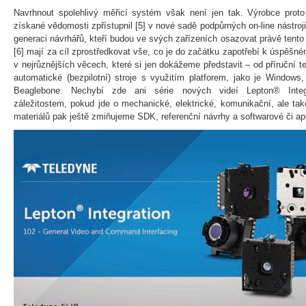
Navrhnout spolehlivý měřicí systém však není jen tak. Výrobce proto 
získané vědomosti zpřístupnil [5] v nové sadě podpůrných on-line nástrojů
generaci návrhářů, kteří budou ve svých zařízeních osazovat právě tent
[6] mají za cíl zprostředkovat vše, co je do začátku zapotřebí k úspěš
v nejrůznějších věcech, které si jen dokážeme představit – od příruční t
automatické (bezpilotní) stroje s využitím platforem, jako je Windows
Beaglebone. Nechybí zde ani série nových videí Lepton® Integ
záležitostem, pokud jde o mechanické, elektrické, komunikační, ale také 
materiálů pak ještě zmiňujeme SDK, referenční návrhy a softwarové či a