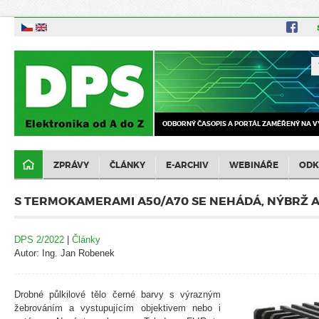
ODBORNÝ ČASOPIS A PORTÁL ZAMĚŘENÝ NA V
ZPRÁVY
ČLÁNKY
E-ARCHIV
WEBINÁŘE
ODK
S TERMOKAMERAMI A50/A70 SE NEHÁDÁ, NÝBRŽ 
DPS 2/2022
|
Články
Autor: Ing. Jan Robenek
Drobné půlkilové tělo černé barvy s výrazným
žebrováním a vystupujícím objektivem nebo i