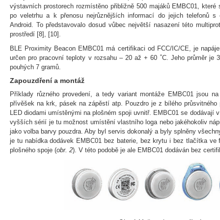
výstavních prostorech rozmístěno přibližně 500 majáků EMBC01, které s
po veletrhu a k přenosu nejrůznějších informací do jejich telefonů
Android. To představovalo dosud vůbec největší nasazení této multipro
prostředí [8], [10].
BLE Proximity Beacon EMBC01 má certifikaci od FCC/IC/CE, je napájen
určen pro pracovní teploty v rozsahu – 20 až + 60 ˚C. Jeho průměr je
pouhých 7 gramů.
Zapouzdření a montáž
Příklady různého provedení, a tedy variant montáže EMBC01 jsou n
přívěšek na krk, pásek na zápěstí atp. Pouzdro je z bílého průsvitného 
LED diodami umístěnými na plošném spoji uvnitř. EMBC01 se dodávají v 
vyšších sérií je tu možnost umístění vlastního loga nebo jakéhokoliv náp
jako volba barvy pouzdra. Aby byl servis dokonalý a byly splněny všec
je tu nabídka dodávek EMBC01 bez baterie, bez krytu i bez tlačítka v
plošného spoje (
obr. 2
). V této podobě je ale EMBC01 dodáván bez certifi