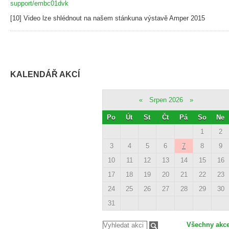
support/embc01dvk
[10] Video lze shlédnout na našem stánkuna výstavě Amper 2015
KALENDÁŘ AKCÍ
«
Srpen 2026
»
Po
Út
St
Čt
Pá
So
Ne
1
2
3
4
5
6
7
8
9
10
11
12
13
14
15
16
17
18
19
20
21
22
23
24
25
26
27
28
29
30
31
Všechny akc