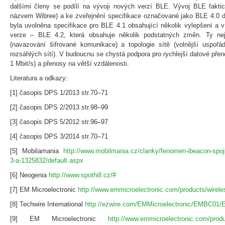
dalšími členy se podílí na vývoji nových verzí BLE. Vývoj BLE faktic
názvem Wibree) a ke zveřejnění specifikace označované jako BLE 4.0 do
byla uvolněna specifikace pro BLE 4.1 obsahující několik vylepšení a v
verze – BLE 4.2, která obsahuje několik podstatných změn. Ty nejv
(navazování šifrované komunikace) a topologie sítě (volnější uspořád
rozsáhlých sítí). V budoucnu se chystá podpora pro rychlejší datové přen
1 Mbit/s) a přenosy na větší vzdálenosti.
Literatura a odkazy:
[1] časopis DPS 1/2013 str.70–71
[2] časopis DPS 2/2013 str.98–99
[3] časopis DPS 5/2012 str.96–97
[4] časopis DPS 3/2014 str.70–71
[5] Mobilamania
http://www.mobilmania.cz/clanky/fenomen-ibeacon-spoji-
3-a-1325832/default.aspx
[6] Neogenia
http://www.spothill.cz/#
[7] EM Microelectronic
http://www.emmicroelectronic.com/products/wirel
[8] Techwire International
http://ezwire.com/EMMicroelectronic/EMBC01
[9] EM Microelectronic
http://www.emmicroelectronic.com/product