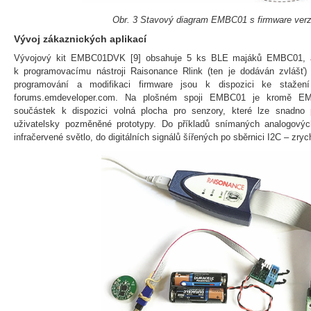
Obr. 3 Stavový diagram EMBC01 s firmware verz
Vývoj zákaznických aplikací
Vývojový kit EMBC01DVK [9] obsahuje 5 ks BLE majáků EMBC01, ada
k programovacímu nástroji Raisonance Rlink (ten je dodáván zvlášť
programování a modifikaci firmware jsou k dispozici ke stažení
forums.emdeveloper.com. Na plošném spoji EMBC01 je kromě E
součástek k dispozici volná plocha pro senzory, které lze snadno př
uživatelsky pozměněné prototypy. Do příkladů snímaných analogových
infračervené světlo, do digitálních signálů šířených po sběrnici I2C – zrychl