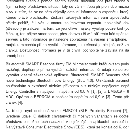
intervalech světlo a pomocí těchto signálů dovedou lodě přes zrádná sk
Nyní si tedy představme situaci, kdy se vám – třeba při prohlídce muz
a vy zjistíte, že se na něm objevily detailní informace o exponátu, kter
kterou právě procházíte. Získání takových informací vám zprostředk
někde poblíž, čili vás k onomu zajímavému exponátu spolehlivě dov
(iBeacon) je založen na tom, že jednotlivé majáky vysílají pouze kód 
článku), ten přijme smartphone, přes datovou či wifi síť tento kód spáru
serveru a tato informace je následně zobrazena na vašem smartphone. 
maják u exponátu přímo vysílá informace, skutečnost je ale jiná, což z
článku. Dostupnost informací je v tu chvíli pochopitelně závislá na da
smartphone.
Bluetooth® SMART Beacons firmy EM Microelectronic kráčí ovšem podsta
rozšiřují, doplňují o přímé vysílání dalších informací či údajů ze sen
vytvářet vlastní zákaznické aplikace. Bluetooth® SMART Beacons předst
nové technologie Bluetooth Low Energy (BLE 4.0). Unikátních param
součástkám s extrémně nízkým příkonem a s nízkým napájecím napě
Energy Controller s napájecím napětím od 0,8 V [1], [2] a EM6819 – 8
ADC, OpAmp a EEPROM a napájecím napětím od 0,9 V [3]. Tento přís
článek [4].
Na trhu je nyní dostupná verze EMBC01 (BLE Proximity Beacon) [7], 
uvedené údaje. O dalších chystaných či možných variantách se dočte
představu o možnostech nasazení v nejrůznějších aplikacích poslouží n
Na výstavě Consumer Electronics Show (CES), která se konala od 6. do 9