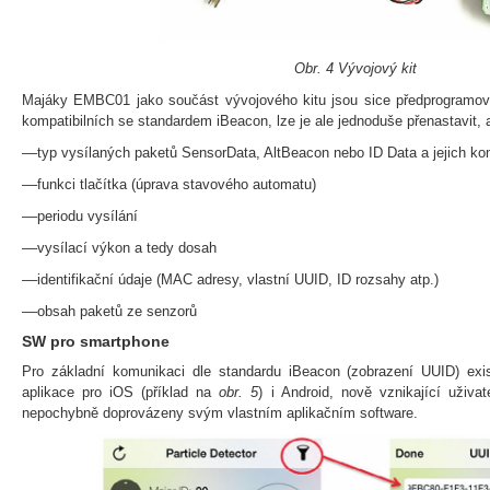
Obr. 4 Vývojový kit
Majáky EMBC01 jako součást vývojového kitu jsou sice předprogramová
kompatibilních se standardem iBeacon, lze je ale jednoduše přenastavit,
––typ vysílaných paketů SensorData, AltBeacon nebo ID Data a jejich k
––funkci tlačítka (úprava stavového automatu)
––periodu vysílání
––vysílací výkon a tedy dosah
––identifikační údaje (MAC adresy, vlastní UUID, ID rozsahy atp.)
––obsah paketů ze senzorů
SW pro smartphone
Pro základní komunikaci dle standardu iBeacon (zobrazení UUID) exis
aplikace pro iOS (příklad na
obr. 5
) i Android, nově vznikající uživ
nepochybně doprovázeny svým vlastním aplikačním software.