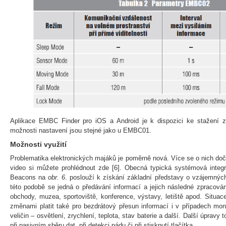
Aplikace EMBC Finder pro iOS a Android je k dispozici ke stažení 
možnosti nastavení jsou stejné jako u EMBC01.
Možnosti využití
Problematika elektronických majáků je poměrně nová. Více se o nich dočt
video si můžete prohlédnout zde [6]. Obecná typická systémová int
Beacons na
obr. 6
. poslouží k získání základní představy o vzájemný
této podobě se jedná o předávání informací a jejich následné zpracován
obchody, muzea, sportoviště, konference, výstavy, letiště apod. Situa
změnami platit také pro bezdrátový přesun informací i v případech moni
veličin – osvětlení, zrychlení, teplota, stav baterie a další. Další úpr
při pasivním sběru dat, při detekci pádu či při stisknutí tlačítka.