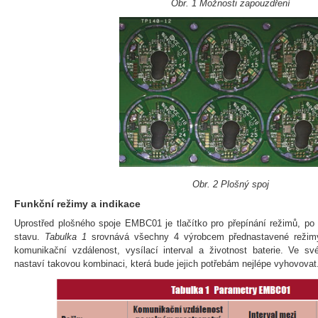
Obr. 1 Možnosti zapouzdření
Obr. 2 Plošný spoj
Funkční režimy a indikace
Uprostřed plošného spoje EMBC01 je tlačítko pro přepínání režimů, po
stavu.
Tabulka 1
srovnává všechny 4 výrobcem přednastavené režimy 
komunikační vzdálenost, vysílací interval a životnost baterie. Ve své
nastaví takovou kombinaci, která bude jejich potřebám nejlépe vyhovovat