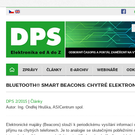
ODBORNÝ ČASOPIS A PORTÁL ZAMĚŘENÝ NA V
ZPRÁVY
ČLÁNKY
E-ARCHIV
WEBINÁŘE
ODK
BLUETOOTH® SMART BEACONS: CHYTRÉ ELEKTRO
DPS 2/2015
|
Články
Autor: Ing. Ondřej Hruška, ASICentrum spol.
Elektronické majáky (Beacons) slouží k periodickému vysílání informací o
příjmu na chytrých telefonech. Je to analogie se skutečnými pobřežními m