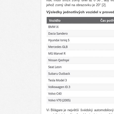
řidič musí snížit zorný úhel až o 56°, aby 
jehož zorný úhel na obrazovku je 20° [2].
Výsledky jednotlivých vozidel v prove
Vi Bilägare je největší švédský automobilový