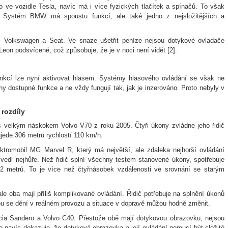
o ve vozidle Tesla, navíc má i více fyzických tlačítek a spínačů. To však
 Systém BMW má spoustu funkcí, ale také jedno z nejsložitějších a
el Volkswagen a Seat. Ve snaze ušetřit peníze nejsou dotykové ovladače
eon podsvícené, což způsobuje, že je v noci není vidět [2].
unkcí lze nyní aktivovat hlasem. Systémy hlasového ovládání se však ne
 dostupné funkce a ne vždy fungují tak, jak je inzerováno. Proto nebyly v
rozdíly
 velkým náskokem Volvo V70 z roku 2005. Čtyři úkony zvládne jeho řidič
ede 306 metrů rychlostí 110 km/h.
ktromobil MG Marvel R, který má největší, ale zdaleka nejhorší ovládání
vedl nejhůře. Než řidič splní všechny testem stanovené úkony, spotřebuje
 metrů. To je více než čtyřnásobek vzdálenosti ve srovnání se starým
e oba mají příliš komplikované ovládání. Řidič potřebuje na splnění úkonů
bu se dění v reálném provozu a situace v dopravě můžou hodně změnit.
Dacia Sandero a Volvo C40. Přestože obě mají dotykovou obrazovku, nejsou
vo navíc dokazuje, že dotyková obrazovka a její ovládání nemusí být složité