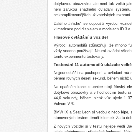
dotykovou obrazovku, ale není tak velká jak
není zárukou snadného ovládání systému.
nejkomplikovanějších uživatelských rozhraní.
Dalšího „hříchu“ se dopouští výrobci vozid
klimatizace pod displejem v modelech ID.3 a L
Hlasové ovládání u vozidel
Výrobci automobilů zdůrazňují, že mnoho f
vždy snadno používají. Neumí ovládat všechny
tomto experimentu testovány.
Testování 11 automobilů ukázalo velké 
Nejjednodušší na pochopení a ovládání má s
během rovných deseti sekund, během nichž uj
Na opačném konci stupnice stojí čínský ele
dotykové obrazovky a v hodnoticím testu si 
44,6 sekundy, během nichž vůz ujede 1 372
Volvem V70.
BMW iX a Seat Leon si vedou o něco lépe, al
stanovených testem téměř kilometr. Za tu do
Z nových vozidel si v testu nejlépe vedli 
jejich infotainmenty přeplněné funkcemi. Vol