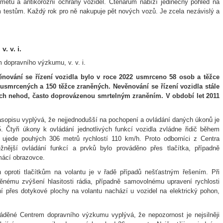
ometů a antikorozní ochrany vozidel. Čtenářům nabízí jedinečný pohled na
m testům. Každý rok pro ně nakupuje pět nových vozů. Je zcela nezávislý a
. v. i.
m dopravního výzkumu, v. v. i.
nování se řízení vozidla bylo v roce 2022 usmrceno 58 osob a těžce
usmrcených a 150 těžce zraněných. Nevěnování se řízení vozidla stále
ích nehod, často doprovázenou smrtelným zraněním. V období let 2011
sopisu vyplývá, že nejjednodušší na pochopení a ovládání daných úkonů je
Čtyři úkony k ovládání jednotlivých funkcí vozidla zvládne řidič během
 ujede pouhých 306 metrů rychlostí 110 km/h. Proto odborníci z Centra
nější ovládání funkcí a prvků bylo prováděno přes tlačítka, případně
mácí obrazovce.
 oproti tlačítkům na volantu je v řadě případů nešťastným řešením. Při
nému zvýšení hlasitosti rádia, případně samovolnému upravení rychlosti
í přes dotykové plochy na volantu nachází u vozidel na elektrický pohon,
áděné Centrem dopravního výzkumu vyplývá, že nepozornost je nejsilněji