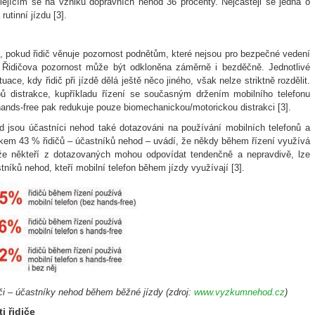
lejícím se na vzniku dopravních nehod 36 procenty. Nejčastěji se jedná o
rutinní jízdu [3].
, pokud řidič věnuje pozornost podnětům, které nejsou pro bezpečné vedení
. Řidičova pozornost může být odkloněna záměrně i bezděčně. Jednotlivé
ace, kdy řidič při jízdě dělá ještě něco jiného, však nelze striktně rozdělit.
ů distrakce, kupříkladu řízení se současným držením mobilního telefonu
ands-free pak redukuje pouze biomechanickou/motorickou distrakci [3].
 jsou účastníci nehod také dotazováni na používání mobilních telefonů a
lkem 43 % řidičů – účastníků nehod – uvádí, že někdy během řízení využívá
 že někteří z dotazovaných mohou odpovídat tendenčně a nepravdivě, lze
níků nehod, kteří mobilní telefon během jízdy využívají [3].
iči – účastníky nehod během běžné jízdy (zdroj:
www.vyzkumnehod.cz
)
i řidiče