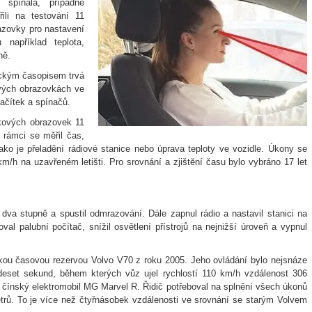
e spínala, případně
ili na testování 11
razovky pro nastavení
 například teplota,
ně.
ickým časopisem trvá
vých obrazovkách ve
ačítek a spínačů.
ykových obrazovek 11
 rámci se měřil čas,
jako je přeladění rádiové stanice nebo úprava teploty ve vozidle. Úkony se
km/h na uzavřeném letišti. Pro srovnání a zjištění času bylo vybráno 17 let
o dva stupně a spustil odmrazování. Dále zapnul rádio a nastavil stanici na
al palubní počítač, snížil osvětlení přístrojů na nejnižší úroveň a vypnul
lkou časovou rezervou Volvo V70 z roku 2005. Jeho ovládání bylo nejsnáze
a deset sekund, během kterých vůz ujel rychlostí 110 km/h vzdálenost 306
 čínský elektromobil MG Marvel R. Řidič potřeboval na splnění všech úkonů
trů. To je více než čtyřnásobek vzdálenosti ve srovnání se starým Volvem