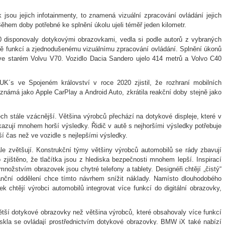
jsou jejich infotainmenty, to znamená vizuální zpracování ovládání jejich
ěhem doby potřebné ke splnění úkolu ujeli téměř jeden kilometr.
 disponovaly dotykovými obrazovkami, vedla si podle autorů z vybraných
dě funkcí a zjednodušenému vizuálnímu zpracování ovládání. Splnění úkonů
ž ve starém Volvu V70. Vozidlo Dacia Sandero ujelo 414 metrů a Volvo C40
K´s ve Spojeném království v roce 2020 zjistil, že rozhraní mobilních
známá jako Apple CarPlay a Android Auto, zkrátila reakční doby stejně jako
ch stále vzácnější. Většina výrobců přechází na dotykové displeje, které v
azují mnohem horší výsledky. Řidič v autě s nejhoršími výsledky potřebuje
í čas než ve vozidle s nejlepšími výsledky.
e zvětšují. Konstrukční týmy většiny výrobců automobilů se rády zbavují
o zjištěno, že tlačítka jsou z hlediska bezpečnosti mnohem lepší. Inspirací
nožstvím obrazovek jsou chytré telefony a tablety. Designéři chtějí „čistý“
inanční oddělení chce tímto návrhem snížit náklady. Namísto dlouhodobého
ek chtějí výrobci automobilů integrovat více funkcí do digitální obrazovky,
tší dotykové obrazovky než většina výrobců, které obsahovaly více funkcí
 skla se ovládají prostřednictvím dotykové obrazovky. BMW iX také nabízí