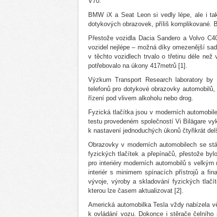
V70.
BMW iX a Seat Leon si vedly lépe, ale i tak 
dotykových obrazovek, příliš komplikované. B
Přestože vozidla Dacia Sandero a Volvo C40
vozidel nejlépe – možná díky omezenější sa
v těchto vozidlech trvalo o třetinu déle ne
potřebovalo na úkony 417metrů [1].
Výzkum Transport Research laboratory by U
telefonů pro dotykové obrazovky automobilů, 
řízení pod vlivem alkoholu nebo drog.
Fyzická tlačítka jsou v moderních automobile
testu provedeném společností Vi Bilägare vyk
k nastavení jednoduchých úkonů čtyřikrát delš
Obrazovky v moderních automobilech se stál
fyzických tlačítek a přepínačů, přestože byl
pro interiéry moderních automobilů s velkým m
interiér s minimem spínacích přístrojů a f
vývoje, výroby a skladování fyzických tlačít
kterou lze časem aktualizovat [2].
Americká automobilka Tesla vždy nabízela vě
k ovládání vozu. Dokonce i stěrače čelního