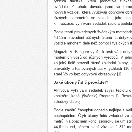
fyzická tlačítka, která jednotlivé funkc
ovládala. Z tohoto důvodu jsme se zaměř
nových vozidel, která využívají dotykové ob
různých parametrů ve vozidle, jako jsou
klimatizace, vyhřívání sedadel, rádio a podob
Podle testů provedených švédským motorist
řidičům provádění běžných úkonů na dotyko
vozidle mnohem déle než pomocí fyzických tl
Magazín Vi Bilägare využil k testování dot
moderních vozů od různých výrobců. V jeho
za jaký řidič provedl různé základní úkony, 
prováděly u testovaných aut v rychlosti 110 
staré Volvo bez dotykové obrazovky [1].
Jaké úkony řidič prováděl?
Aktivoval vyhřívání sedadel, zvýšil teplotu 
konkrétní kanál (švédský Program 1). Resetov
středový displej.
Podle závěrů časopisu dopadlo nejlépe s ve
pochopitelné. Čtyři úkony řidič zvládnul z
metrů. Na opačném konci žebříčku se umístil
44,6 sekund, během nichž vůz ujel 1 372 me