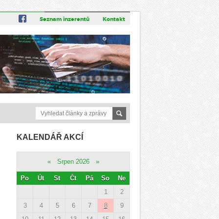
Seznam inzerentů
Kontakt
KALENDÁŘ AKCÍ
«
Srpen 2026
»
Po
Út
St
Čt
Pá
So
Ne
1
2
3
4
5
6
7
8
9