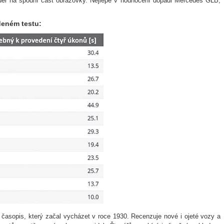
viděl na spodní část obrazovky. Nejlépe v hodnocení dopadl Mercedes GLB,
deném testu:
 časopis, který začal vycházet v roce 1930. Recenzuje nové i ojeté vozy a