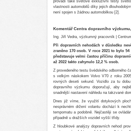
provádí také světově exkluzivní testy světl
vlastnosti automobilů díky jejich dlouhodobý
není spojen s žádnou automobilkou [2].
Komentář Centra dopravního výzkumu, v
Ing. Jiří Vedra, výzkumný pracovník | Centru
Při dopravních nehodách v důsledku nevě
zraněno 170 osob. V roce 2021 to bylo 54 
představuje velmi častou příčinu dopravn
až 2022 takto zahynulo 12,2 % osob.
Z provedeného testu švédského odborného ča
s velkým náskokem Volvo V70 z roku 2005. 
rovných deseti sekund. Vozidlo za tu dobu
dopravního výzkumu doporučují, aby nejběž
snadnější nastavení náhledu na takzvané do
Dnes již víme, že využití dotykových ploch
nesprávném držení volantu dochází k nechtě
tempomatu a podobně. Nejčastěji se ovládán
případně u dražších vozidel vyšší třídy.
Z hloubkové analýzy dopravních nehod prov