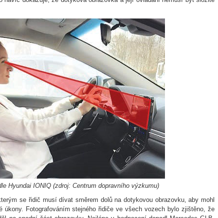
idle Hyundai IONIQ (zdroj: Centrum dopravního výzkumu)
 kterým se řidič musí dívat směrem dolů na dotykovou obrazovku, aby mohl
é úkony. Fotografováním stejného řidiče ve všech vozech bylo zjištěno, že