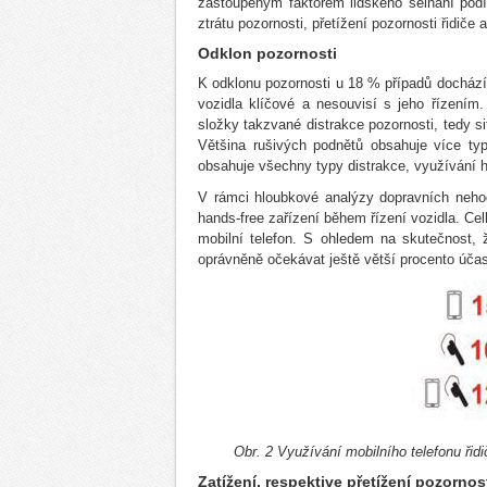
zastoupeným faktorem lidského selhání podí
ztrátu pozornosti, přetížení pozornosti řidiče a 
Odklon pozornosti
K odklonu pozornosti u 18 % případů dochází
vozidla klíčové a nesouvisí s jeho řízením
složky takzvané distrakce pozornosti, tedy situ
Většina rušivých podnětů obsahuje více typ
obsahuje všechny typy distrakce, využívání h
V rámci hloubkové analýzy dopravních nehod
hands-free zařízení během řízení vozidla. Ce
mobilní telefon. S ohledem na skutečnost,
oprávněně očekávat ještě větší procento účast
Obr. 2 Využívání mobilního telefonu řid
Zatížení, respektive přetížení pozornost