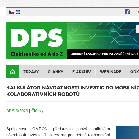
ODBORNÝ ČASOPIS A PORTÁL ZAMĚŘENÝ NA V
ZPRÁVY
ČLÁNKY
E-ARCHIV
WEBINÁŘE
ODK
KALKULÁTOR NÁVRATNOSTI INVESTIC DO MOBILNÍ
KOLABORATIVNÍCH ROBOTŮ
DPS 3/2023
|
Články
Společnost OMRON představila nový kalkulátor
návratnosti investic [1], který má pomoci při rozhodování