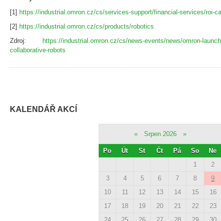
[1]
https://industrial.omron.cz/cs/services-support/financial-services/roi-ca
[2]
https://industrial.omron.cz/cs/products/robotics
Zdroj:
https://industrial.omron.cz/cs/news-events/news/omron-launche
collaborative-robots
KALENDÁŘ AKCÍ
«
Srpen 2026
»
Po
Út
St
Čt
Pá
So
Ne
1
2
3
4
5
6
7
8
9
10
11
12
13
14
15
16
17
18
19
20
21
22
23
24
25
26
27
28
29
30