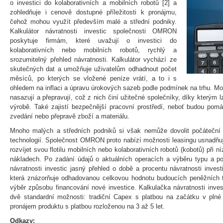
o investici do kolaborativních a mobilních robotů [2] a
zohledňuje i cenově dostupné příležitosti k pronájmu,
čehož mohou využít především malé a střední podniky.
Kalkulátor návratnosti investic společnosti OMRON
poskytuje firmám, které uvažují o investici do
kolaborativních nebo mobilních robotů, rychlý a
srozumitelný přehled návratnosti. Kalkulátor vychází ze
skutečných dat a umožňuje uživatelům odhadnout počet
měsíců, po kterých se vložené peníze vrátí, a to i s
ohledem na inflaci a úpravu úrokových sazeb podle podmínek na trhu. Mo
nasazují a přepravují, což z nich činí užitečné společníky, díky kterým lz
výrobě. Také zajistí bezpečnější pracovní prostředí, neboť budou pom
zvedání nebo přepravě zboží a materiálu.
Mnoho malých a středních podniků si však nemůže dovolit počáteční k
technologií. Společnost OMRON proto nabízí možnosti leasingu usnadňují
rozvíjet svou flotilu mobilních nebo kolaborativních robotů (kobotů) při 
nákladech. Po zadání údajů o aktuálních operacích a výběru typu a po
návratnosti investic jasný přehled o době a procentu návratnosti inves
která znázorňuje odhadovanou celkovou hodnotu budoucích peněžních t
výběr způsobu financování nové investice. Kalkulačka návratnosti inv
dvě standardní možnosti: tradiční Capex s platbou na začátku v pln
pronájem produktu s platbou rozloženou na 3 až 5 let.
Odkazy: