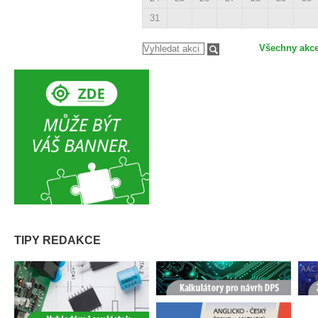
31
Všechny akc
TIPY REDAKCE