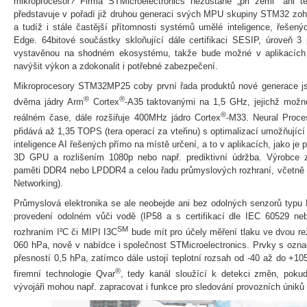
mikroprocesor? Firma STMicroelectronics nezůstane „při zemi“ ani t
představuje v pořadí již druhou generaci svých MPU skupiny STM32 zohl
a tudíž i stále častější přítomnosti systémů umělé inteligence, řešený
Edge. 64bitové součástky skloňující dále certifikaci SESIP, úroveň 3 
vystavěnou na shodném ekosystému, takže bude možné v aplikacích (
navýšit výkon a zdokonalit i potřebné zabezpečení.
Mikroprocesory STM32MP25 coby první řada produktů nové generace jso
®
®
dvěma jádry Arm
Cortex
-A35 taktovanými na 1,5 GHz, jejichž možno
®
reálném čase, dále rozšiřuje 400MHz jádro Cortex
-M33. Neural Proce
přidává až 1,35 TOPS (tera operací za vteřinu) s optimalizací umožňující
inteligence AI řešených přímo na místě určení, a to v aplikacích, jako je p
3D GPU a rozlišením 1080p nebo např. prediktivní údržba. Výrobce 
paměti DDR4 nebo LPDDR4 a celou řadu průmyslových rozhraní, včetně 
Networking).
Průmyslová elektronika se ale neobejde ani bez odolných senzorů typ
provedení odolném vůči vodě (IP58 a s certifikací dle IEC 60529 n
SM
rozhraním I²C či MIPI I3C
bude mít pro účely měření tlaku ve dvou re
060 hPa, nově v nabídce i společnost STMicroelectronics. Prvky s o
přesností 0,5 hPa, zatímco dále ustojí teplotní rozsah od -40 až do +1
®
firemní technologie Qvar
, tedy kanál sloužící k detekci změn, pokud
vývojáři mohou např. zapracovat i funkce pro sledování provozních úniků 