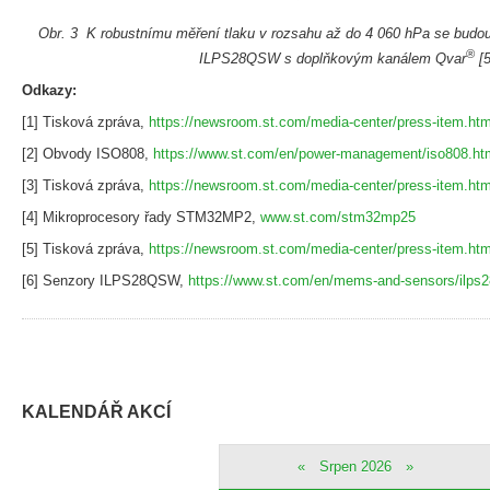
Obr. 3 K robustnímu měření tlaku v rozsahu až do 4 060 hPa se budou
®
ILPS28QSW s doplňkovým kanálem Qvar
[
Odkazy:
[1] Tisková zpráva,
https://newsroom.st.com/media-center/press-item.htm
[2] Obvody ISO808,
https://www.st.com/en/power-management/iso808.ht
[3] Tisková zpráva,
https://newsroom.st.com/media-center/press-item.htm
[4] Mikroprocesory řady STM32MP2,
www.st.com/stm32mp25
[5] Tisková zpráva,
https://newsroom.st.com/media-center/press-item.htm
[6] Senzory ILPS28QSW,
https://www.st.com/en/mems-and-sensors/ilps
KALENDÁŘ AKCÍ
«
Srpen 2026
»