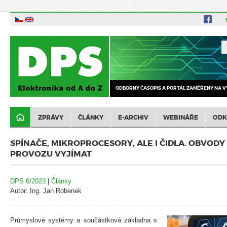
ODBORNÝ ČASOPIS A PORTÁL ZAMĚŘENÝ NA V
ZPRÁVY
ČLÁNKY
E-ARCHIV
WEBINÁŘE
ODK
SPÍNAČE, MIKROPROCESORY, ALE I ČIDLA. OBVODY
PROVOZU VYJÍMAT
DPS 6/2023
|
Články
Autor: Ing. Jan Robenek
Průmyslové systémy a součástková základna s