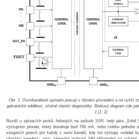
Obr. 1 Osmikanálové spínače pracují v různém provedení a na vyšší str
galvanické oddělení, včetně vlastní diagnostiky. Blokový diagram zde pa
1
[1, 2
]
Rozdíl u spínacích prvků, řešených na způsob SSR, tedy jako „Solid S
výstupním proudu, který dosahuje buď 700 mA, nebo celého jednoho 
vstupních pinech pro každý z osmi kanálů, kdy lze výstupy ovládat b
všechny najednou, resp. sériovém rozhraní SPI přítomném na vstupní s