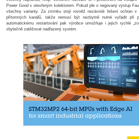
Power Good s otevřeným kolektorem. Pokud jde o negovaný výstup Fault
všechny varianty. Za zmínku stojí rovněž nezávislé řešení ochran v 
přítomných kanálů, takže nemusí být nezbytně nutné vyřadit při p
automatickému restartování pak výrobce umožňuje i jejich rychlé „z
zbytečně zatěžovat nadřazený systém.