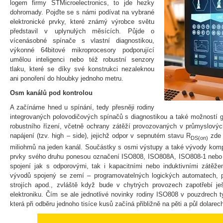
logem firmy STMicroelectronics, to jde hezky
dohromady. Pojďte se s námi podívat na vybrané
elektronické prvky, které známý výrobce světu
představil v uplynulých měsících. Půjde o
vícenásobné spínače s vlastní diagnostikou,
výkonné 64bitové mikroprocesory podporující
umělou inteligenci nebo též robustní senzory
tlaku, které se díky své konstrukci nezaleknou
ani ponoření do hloubky jednoho metru.
Osm kanálů pod kontrolou
A začínáme hned u spínání, tedy přesněji rodiny
integrovaných polovodičových spínačů s diagnostikou a také možností g
robustního řízení, včetně ochrany zátěží provozovaných v průmyslový
napájení (tzv. high – side), jejichž odpor v sepnutém stavu R
zde 
DS(on)
miliohmů na jeden kanál. Součástky s osmi výstupy a také vývody kompa
prvky svého druhu ponesou označení ISO808, ISO808A, ISO808-1 nebo 
spojení jak s odporovými, tak i kapacitními nebo induktivními zátěže
vývodů spojený se zemí – programovatelných logických automatech, 
strojích apod., zvláště když bude v chytrých provozech zapotřebí ješt
elektroniku. Čím se ale jednotlivé novinky rodiny ISO808 v pouzdrech
která při odběru jednoho tisíce kusů začíná přibližně na pěti a půl dolarec