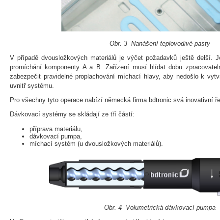
Obr. 3 Nanášení teplovodivé pasty
V případě dvousložkových materiálů je výčet požadavků ještě delší. 
promíchání komponenty A a B. Zařízení musí hlídat dobu zpracovatel
zabezpečit pravidelné proplachování míchací hlavy, aby nedošlo k vytv
uvnitř systému.
Pro všechny tyto operace nabízí německá firma bdtronic svá inovativní ř
Dávkovací systémy se skládají ze tří částí:
příprava materiálu,
dávkovací pumpa,
míchací systém (u dvousložkových materiálů).
Obr. 4 Volumetrická dávkovací pumpa