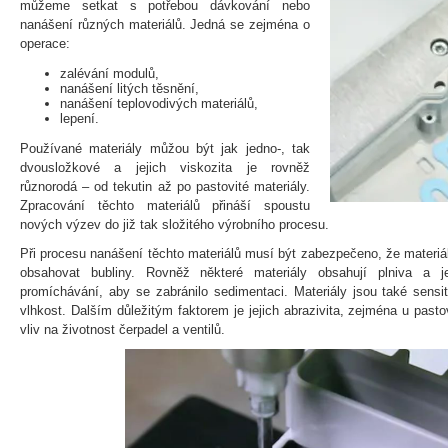
můžeme setkat s potřebou dávkování nebo
nanášení různých materiálů. Jedná se zejména o
operace:
zalévání modulů,
nanášení litých těsnění,
nanášení teplovodivých materiálů,
lepení.
Používané materiály můžou být jak jedno-, tak
dvousložkové a jejich viskozita je rovněž
různorodá – od tekutin až po pastovité materiály.
Zpracování těchto materiálů přináší spoustu
nových výzev do již tak složitého výrobního procesu.
Při procesu nanášení těchto materiálů musí být zabezpečeno, že materi
obsahovat bubliny. Rovněž některé materiály obsahují plniva a je
promíchávání, aby se zabránilo sedimentaci. Materiály jsou také sensi
vlhkost. Dalším důležitým faktorem je jejich abrazivita, zejména u past
vliv na životnost čerpadel a ventilů.