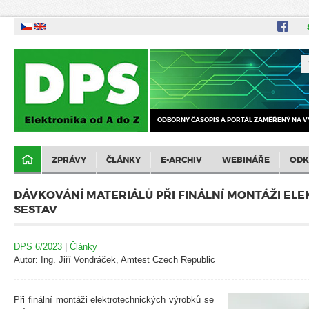
ODBORNÝ ČASOPIS A PORTÁL ZAMĚŘENÝ NA V
ZPRÁVY
ČLÁNKY
E-ARCHIV
WEBINÁŘE
ODK
DÁVKOVÁNÍ MATERIÁLŮ PŘI FINÁLNÍ MONTÁŽI EL
SESTAV
DPS 6/2023
|
Články
Autor: Ing. Jiří Vondráček, Amtest Czech Republic
Při finální montáži elektrotechnických výrobků se