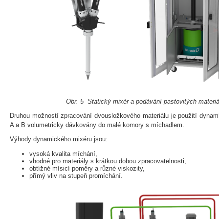
Obr. 5 Statický mixér a podávání pastovitých materiá
Druhou možností zpracování dvousložkového materiálu je použití dynam
A a B volumetricky dávkovány do malé komory s míchadlem.
Výhody dynamického mixéru jsou:
vysoká kvalita míchání,
vhodné pro materiály s krátkou dobou zpracovatelnosti,
obtížné mísicí poměry a různé viskozity,
přímý vliv na stupeň promíchání.