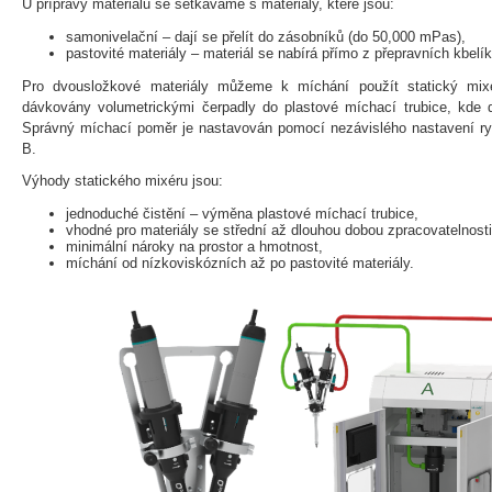
U přípravy materiálu se setkáváme s materiály, které jsou:
samonivelační – dají se přelít do zásobníků (do 50,000 mPas),
pastovité materiály – materiál se nabírá přímo z přepravních kbelík
Pro dvousložkové materiály můžeme k míchání použít statický mix
dávkovány volumetrickými čerpadly do plastové míchací trubice, kde d
Správný míchací poměr je nastavován pomocí nezávislého nastavení ryc
B.
Výhody statického mixéru jsou:
jednoduché čistění – výměna plastové míchací trubice,
vhodné pro materiály se střední až dlouhou dobou zpracovatelnost
minimální nároky na prostor a hmotnost,
míchání od nízkoviskózních až po pastovité materiály.