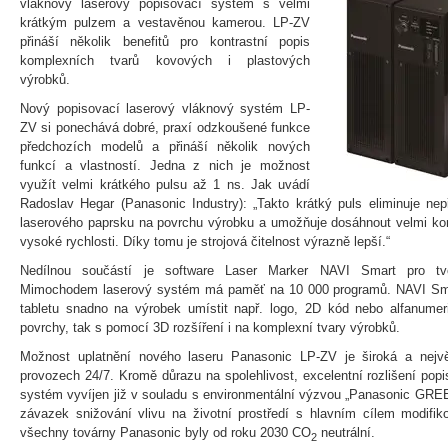
vláknový laserový popisovací systém s velmi
krátkým pulzem a vestavěnou kamerou. LP-ZV
přináší několik benefitů pro kontrastní popis
komplexních tvarů kovových i plastových
výrobků.
Nový popisovací laserový vláknový systém LP-
ZV si ponechává dobré, praxí odzkoušené funkce
předchozích modelů a přináší několik nových
funkcí a vlastností. Jedna z nich je možnost
využít velmi krátkého pulsu až 1 ns. Jak uvádí
Radoslav Hegar (Panasonic Industry): „Takto krátký puls eliminuje nepř
laserového paprsku na povrchu výrobku a umožňuje dosáhnout velmi kon
vysoké rychlosti. Díky tomu je strojová čitelnost výrazně lepší.“
Nedílnou součástí je software Laser Marker NAVI Smart pro tvo
Mimochodem laserový systém má paměť na 10 000 programů. NAVI Sma
tabletu snadno na výrobek umístit např. logo, 2D kód nebo alfanumer
povrchy, tak s pomocí 3D rozšíření i na komplexní tvary výrobků.
Možnost uplatnění nového laseru Panasonic LP-ZV je široká a nejvě
provozech 24/7. Kromě důrazu na spolehlivost, excelentní rozlišení popi
systém vyvíjen již v souladu s environmentální výzvou „Panasonic GRE
závazek snižování vlivu na životní prostředí s hlavním cílem modifik
všechny továrny Panasonic byly od roku 2030 CO
neutrální.
2