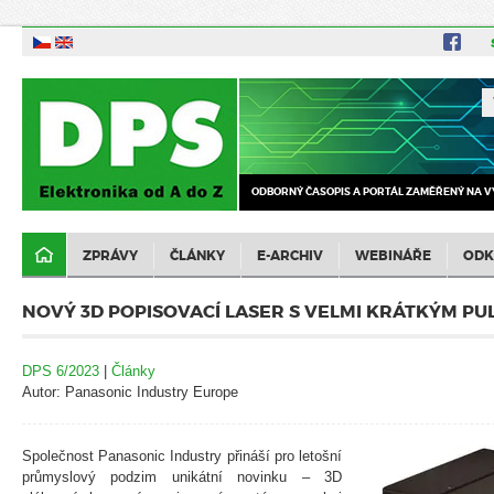
ODBORNÝ ČASOPIS A PORTÁL ZAMĚŘENÝ NA V
ZPRÁVY
ČLÁNKY
E-ARCHIV
WEBINÁŘE
ODK
NOVÝ 3D POPISOVACÍ LASER S VELMI KRÁTKÝM P
DPS 6/2023
|
Články
Autor: Panasonic Industry Europe
Společnost Panasonic Industry přináší pro letošní
průmyslový podzim unikátní novinku – 3D