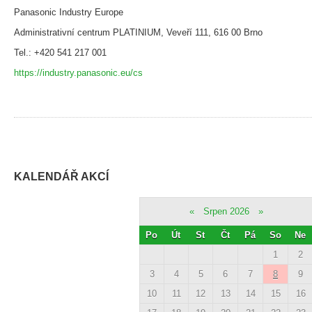
Panasonic Industry Europe
Administrativní centrum PLATINIUM, Veveří 111, 616 00 Brno
Tel.: +420 541 217 001
https://industry.panasonic.eu/cs
KALENDÁŘ AKCÍ
«
Srpen 2026
»
Po
Út
St
Čt
Pá
So
Ne
1
2
3
4
5
6
7
8
9
10
11
12
13
14
15
16