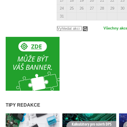
17
18
19
20
21
22
23
24
25
26
27
28
29
30
31
Všechny akc
TIPY REDAKCE