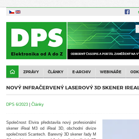
ODBORNÝ ČASOPIS A PORTÁL ZAMĚŘENÝ NA V
ZPRÁVY
ČLÁNKY
E-ARCHIV
WEBINÁŘE
ODK
NOVÝ INFRAČERVENÝ LASEROVÝ 3D SKENER IREA
DPS 6/2023
|
Články
Společnost Elvira představila nový profesionální
skener iReal M3 od iReal 3D, obchodní divize
společnosti Scantech. Barevný 3D skener řady M