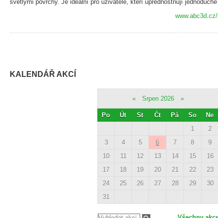
světlými povrchy. Je ideální pro uživatele, kteří upřednostňují jednoduch
www.abc3d.cz/p
KALENDÁŘ AKCÍ
«
Srpen 2026
»
Po
Út
St
Čt
Pá
So
Ne
1
2
3
4
5
6
7
8
9
10
11
12
13
14
15
16
17
18
19
20
21
22
23
24
25
26
27
28
29
30
31
Všechny akc