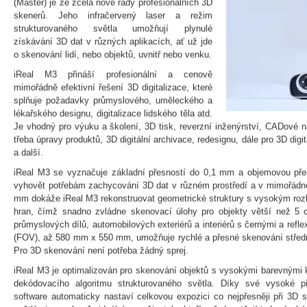
(Master) je ze zcela nové řady profesionálních 3D
skenerů. Jeho infračervený laser a režim
strukturovaného světla umožňují plynulé
získávání 3D dat v různých aplikacích, ať už jde
o skenování lidí, nebo objektů, uvnitř nebo venku.
iReal M3 přináší profesionální a cenově
mimořádně efektivní řešení 3D digitalizace, které
splňuje požadavky průmyslového, uměleckého a
lékařského designu, digitalizace lidského těla atd.
Je vhodný pro výuku a školení, 3D tisk, reverzní inženýrství, CADové n
třeba úpravy produktů, 3D digitální archivace, redesignu, dále pro 3D digit
a další.
iReal M3 se vyznačuje základní přesností do 0,1 mm a objemovou př
vyhovět potřebám zachycování 3D dat v různém prostředí a v mimořádné 
mm dokáže iReal M3 rekonstruovat geometrické struktury s vysokým rozli
hran, čímž snadno zvládne skenovací úlohy pro objekty větší než 5
průmyslových dílů, automobilových exteriérů a interiérů s černými a refl
(FOV), až 580 mm x 550 mm, umožňuje rychlé a přesné skenování středn
Pro 3D skenování není potřeba žádný sprej.
iReal M3 je optimalizován pro skenování objektů s vysokými barevnými k
dekódovacího algoritmu strukturovaného světla. Díky své vysoké p
software automaticky nastaví celkovou expozici co nejpřesněji při 3D