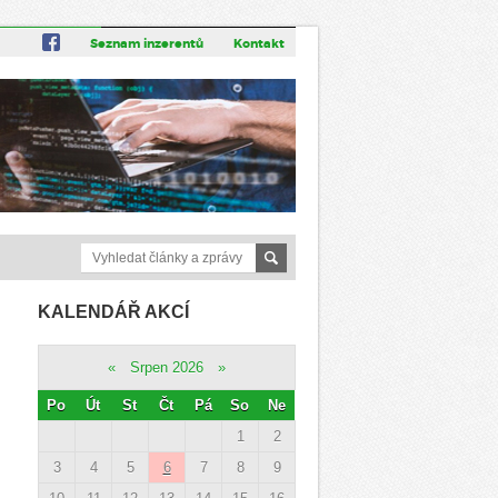
Seznam inzerentů
Kontakt
KALENDÁŘ AKCÍ
«
Srpen 2026
»
Po
Út
St
Čt
Pá
So
Ne
1
2
3
4
5
6
7
8
9