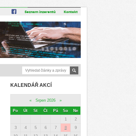
Seznam inzerentů
Kontakt
KALENDÁŘ AKCÍ
«
Srpen 2026
»
Po
Út
St
Čt
Pá
So
Ne
1
2
3
4
5
6
7
8
9