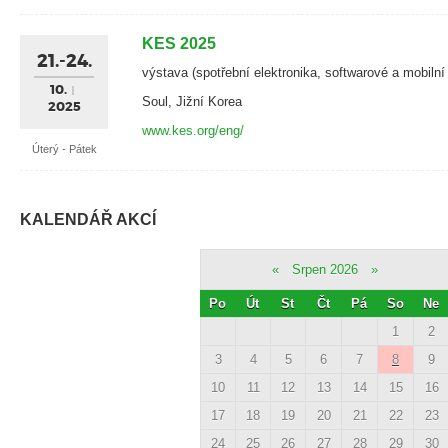
KES 2025
21.-24.
výstava (spotřební elektronika, softwarové a mobilní
10.
Soul, Jižní Korea
2025
www.kes.org/eng/
Úterý - Pátek
KALENDÁŘ AKCÍ
«
Srpen 2026
»
Po
Út
St
Čt
Pá
So
Ne
1
2
3
4
5
6
7
8
9
10
11
12
13
14
15
16
17
18
19
20
21
22
23
24
25
26
27
28
29
30