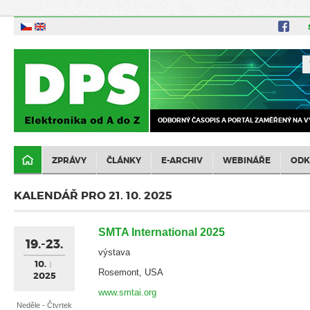
ODBORNÝ ČASOPIS A PORTÁL ZAMĚŘENÝ NA V
ZPRÁVY
ČLÁNKY
E-ARCHIV
WEBINÁŘE
ODK
KALENDÁŘ PRO 21. 10. 2025
SMTA International 2025
19.-23.
výstava
10.
Rosemont, USA
2025
www.smtai.org
Neděle - Čtvrtek