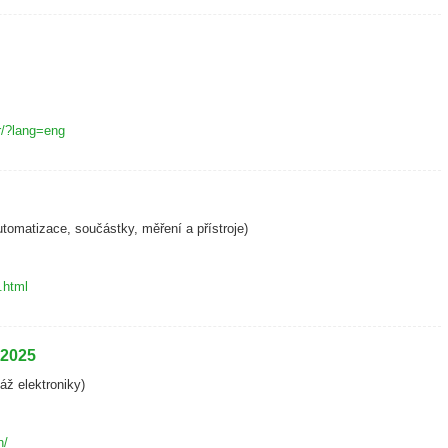
r/?lang=eng
automatizace, součástky, měření a přístroje)
.html
 2025
áž elektroniky)
n/