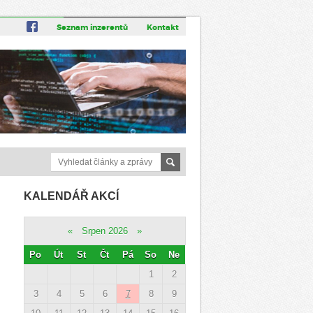
Seznam inzerentů
Kontakt
KALENDÁŘ AKCÍ
«
Srpen 2026
»
Po
Út
St
Čt
Pá
So
Ne
1
2
3
4
5
6
7
8
9