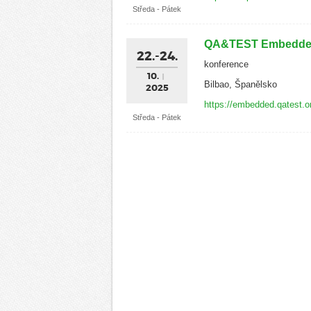
Středa - Pátek
QA&TEST Embedde
22.-24.
konference
10.
Bilbao, Španělsko
2025
https://embedded.qatest.o
Středa - Pátek