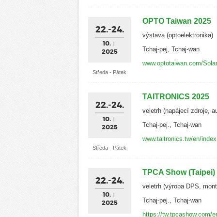
OPTO Taiwan 2025
22.-24.
výstava (optoelektronika)
10.
Tchaj-pej, Tchaj-wan
2025
www.optotaiwan.com/Sola
Středa - Pátek
TAITRONICS 2025
22.-24.
veletrh (napájecí zdroje, 
10.
Tchaj-pej., Tchaj-wan
2025
www.taitronics.tw/en/index
Středa - Pátek
TPCA Show (Taipei)
22.-24.
veletrh (výroba DPS, mont
10.
Tchaj-pej., Tchaj-wan
2025
https://tw.tpcashow.com/e