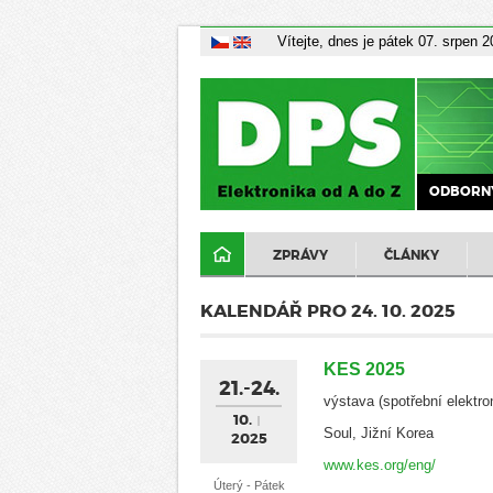
Vítejte, dnes je pátek 07. srpen 
ODBORNÝ
ZPRÁVY
ČLÁNKY
KALENDÁŘ PRO 24. 10. 2025
KES 2025
21.-24.
výstava (spotřební elektro
10.
Soul, Jižní Korea
2025
www.kes.org/eng/
Úterý - Pátek