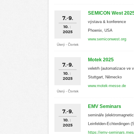
SEMICON West 202
7.-9.
výstava & konference
10.
Phoenix, USA
2025
www.semiconwest.org
Úterý - Čtvrtek
Motek 2025
7.-9.
veletrh (automatizace ve 
10.
Stuttgart, Německo
2025
www.motek-messe.de
Úterý - Čtvrtek
EMV Seminars
7.-9.
semináře (elektromagnetic
10.
Leinfelden-Echterdingen (
2025
https://emv-seminars.mes