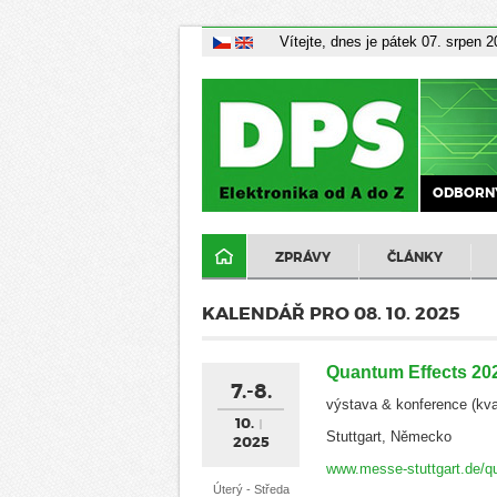
Vítejte, dnes je pátek 07. srpen 
ODBORNÝ
ZPRÁVY
ČLÁNKY
KALENDÁŘ PRO 08. 10. 2025
Quantum Effects 20
7.-8.
výstava & konference (kva
10.
Stuttgart, Německo
2025
www.messe-stuttgart.de/q
Úterý - Středa