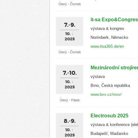
Úterý - Čtvrtek
it-sa Expo&Congres
7.-9.
výstava & kongres
10.
Norimberk, Německo
2025
www.itsa365.de/en
Úterý - Čtvrtek
Mezinárodní strojír
7.-10.
výstava
10.
Brno, Česká republika
2025
www.bvv.cz/msv/
Úterý - Pátek
Electrosub 2025
8.-9.
výstava & konference (elek
10.
Budapešť, Maďarsko
2025