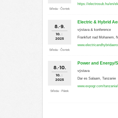
https://electrosub.hu/en/el
Středa - Čtvrtek
Electric & Hybrid 
8.-9.
výstava & konference
10.
Frankfurt nad Mohanem,
2025
www.electricandhybridaer
Středa - Čtvrtek
Power and Energy/So
8.-10.
výstava
10.
Dar es Salaam, Tanzanie
2025
www.expogr.com/tanzania
Středa - Pátek