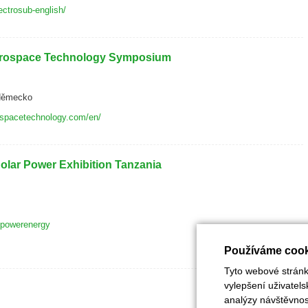
ectrosub-english/
Aerospace Technology Symposium
 Německo
ospacetechnology.com/en/
lar Power Exhibition Tanzania
/powerenergy
Používáme cook
Tyto webové stránky
vylepšení uživatel
analýzy návštěvnost