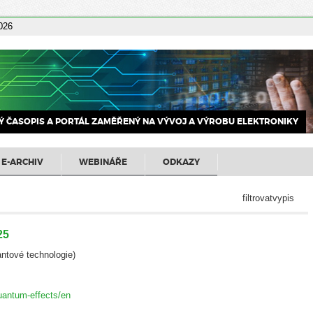
2026
 ČASOPIS A PORTÁL ZAMĚŘENÝ NA VÝVOJ A VÝROBU ELEKTRONIKY
E-ARCHIV
WEBINÁŘE
ODKAZY
filtrovatvypis
25
ntové technologie)
uantum-effects/en