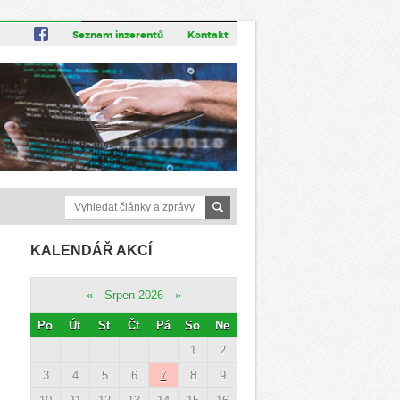
Seznam inzerentů
Kontakt
KALENDÁŘ AKCÍ
«
Srpen 2026
»
Po
Út
St
Čt
Pá
So
Ne
1
2
3
4
5
6
7
8
9