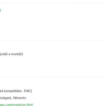
5
výrobě a montáži)
ká kompatibilita - EMC)
Stuttgart), Německo
ago.com/events/en.html