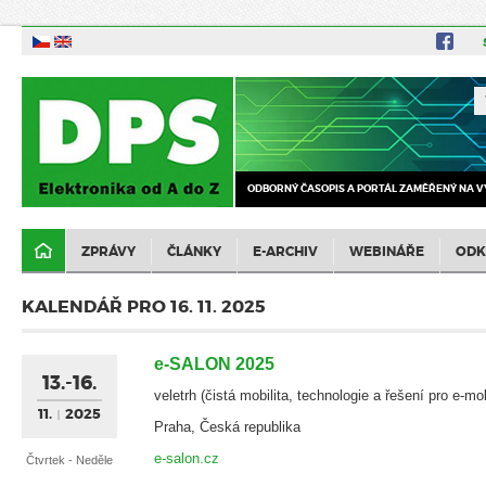
ODBORNÝ ČASOPIS A PORTÁL ZAMĚŘENÝ NA V
ZPRÁVY
ČLÁNKY
E-ARCHIV
WEBINÁŘE
ODK
KALENDÁŘ PRO 16. 11. 2025
e-SALON 2025
13.-16.
veletrh (čistá mobilita, technologie a řešení pro e-mob
11.
2025
Praha, Česká republika
e-salon.cz
Čtvrtek - Neděle