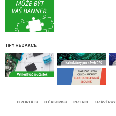
TIPY REDAKCE
O PORTÁLU
O ČASOPISU
INZERCE
UZÁVĚRKY