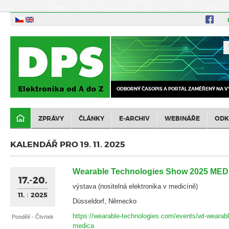
ODBORNÝ ČASOPIS A PORTÁL ZAMĚŘENÝ NA V
ZPRÁVY
ČLÁNKY
E-ARCHIV
WEBINÁŘE
ODK
KALENDÁŘ PRO 19. 11. 2025
Wearable Technologies Show 2025 ME
17.-20.
výstava (nositelná elektronika v medicíně)
11.
2025
Düsseldorf, Německo
https://wearable-technologies.com/events/wt-wearab
Pondělí - Čtvrtek
medica