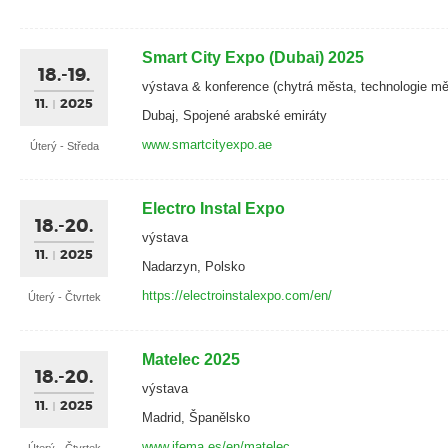
Smart City Expo (Dubai) 2025
18.-19.
výstava & konference (chytrá města, technologie mě
11.
2025
Dubaj, Spojené arabské emiráty
www.smartcityexpo.ae
Úterý - Středa
Electro Instal Expo
18.-20.
výstava
11.
2025
Nadarzyn, Polsko
https://electroinstalexpo.com/en/
Úterý - Čtvrtek
Matelec 2025
18.-20.
výstava
11.
2025
Madrid, Španělsko
www.ifema.es/en/matelec
Úterý - Čtvrtek