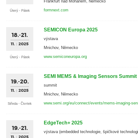
Frankfurt nad Mohanem, Německo
formnext.com
Úterý - Pátek
SEMICON Europa 2025
18.-21.
výstava
11.
2025
Mnichov, Německo
www.semiconeuropa.org
Úterý - Pátek
SEMI MEMS & Imaging Sensors Summit
19.-20.
summit
11.
2025
Mnichov, Německo
www.semi.org/eu/connect/events/mems-imaging-sen
Středa - Čtvrtek
EdgeTech+ 2025
19.-21.
výstava (embedded technologie, špičkové technologi
11.
2025