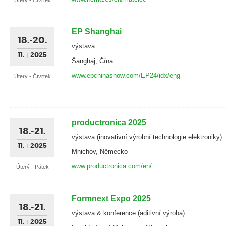
EP Shanghai
18.-20.
výstava
11.
2025
Šanghaj, Čína
www.epchinashow.com/EP24/idx/eng
Úterý - Čtvrtek
productronica 2025
18.-21.
výstava (inovativní výrobní technologie elektroniky)
11.
2025
Mnichov, Německo
www.productronica.com/en/
Úterý - Pátek
Formnext Expo 2025
18.-21.
výstava & konference (aditivní výroba)
11.
2025