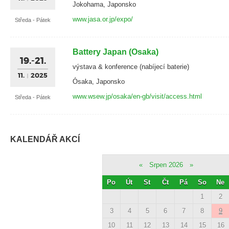
Jokohama, Japonsko
www.jasa.or.jp/expo/
Středa - Pátek
Battery Japan (Osaka)
19.-21.
výstava & konference (nabíjecí baterie)
11.
2025
Ósaka, Japonsko
www.wsew.jp/osaka/en-gb/visit/access.html
Středa - Pátek
KALENDÁŘ AKCÍ
«
Srpen 2026
»
Po
Út
St
Čt
Pá
So
Ne
1
2
3
4
5
6
7
8
9
10
11
12
13
14
15
16