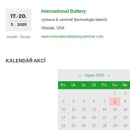
International Battery
17.-20.
výstava & seminář (technologie baterií)
3.
2025
Orlando, USA
www.internationalbatteryseminar.com
Pondělí - Čtvrtek
KALENDÁŘ AKCÍ
«
Srpen 2026
»
Po
Út
St
Čt
Pá
So
Ne
1
2
3
4
5
6
7
8
9
10
11
12
13
14
15
16
17
18
19
20
21
22
23
24
25
26
27
28
29
30