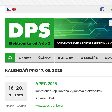
ODBORNÝ ČASOPIS A PORTÁL ZAMĚŘENÝ NA V
ZPRÁVY
ČLÁNKY
E-ARCHIV
WEBINÁŘE
ODK
KALENDÁŘ PRO 17. 03. 2025
APEC 2025
16.-20.
konference (aplikovaná výkonová elektronika)
3.
2025
Atlanta, USA
www.apec-conf.org
Neděle - Čtvrtek