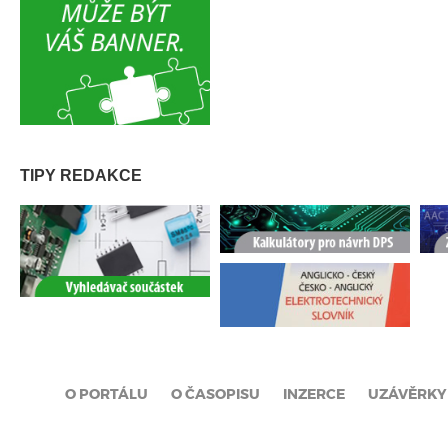
TIPY REDAKCE
O PORTÁLU
O ČASOPISU
INZERCE
UZÁVĚRKY