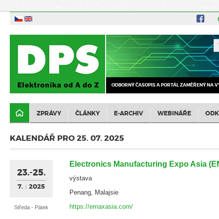
ODBORNÝ ČASOPIS A PORTÁL ZAMĚŘENÝ NA V
ZPRÁVY
ČLÁNKY
E-ARCHIV
WEBINÁŘE
ODK
KALENDÁŘ PRO 25. 07. 2025
Electronics Manufacturing Expo Asia (
23.-25.
výstava
7.
2025
Penang, Malajsie
https://emaxasia.com/
Středa - Pátek