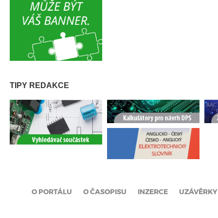
TIPY REDAKCE
O PORTÁLU
O ČASOPISU
INZERCE
UZÁVĚRKY