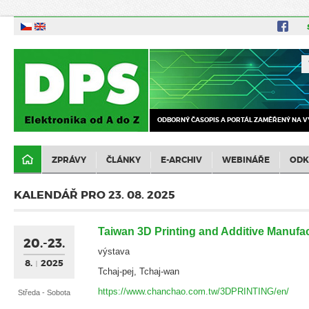
ODBORNÝ ČASOPIS A PORTÁL ZAMĚŘENÝ NA V
ZPRÁVY
ČLÁNKY
E-ARCHIV
WEBINÁŘE
ODK
KALENDÁŘ PRO 23. 08. 2025
Taiwan 3D Printing and Additive Manufa
20.-23.
výstava
8.
2025
Tchaj-pej, Tchaj-wan
https://www.chanchao.com.tw/3DPRINTING/en/
Středa - Sobota