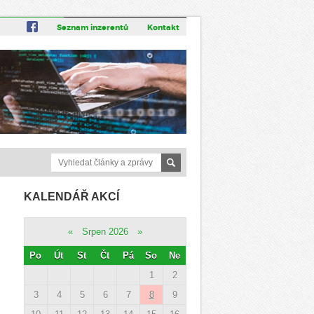
Seznam inzerentů
Kontakt
KALENDÁŘ AKCÍ
«
Srpen 2026
»
Po
Út
St
Čt
Pá
So
Ne
1
2
3
4
5
6
7
8
9