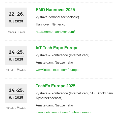
EMO Hannover 2025
22.-26.
výstava (výrobní technologie)
9.
2025
Hannover, Německo
https://emo-hannover.com/
Pondělí - Pátek
IoT Tech Expo Europe
24.-25.
výstava & konference (Internet věcí)
9.
2025
Amsterdam, Nizozemsko
www.iottechexpo.com/europe
Středa - Čtvrtek
TechEx Europe 2025
24.-25.
výstava & konference (Internet věcí, 5G, Blockchain,
9.
2025
Kyberbezpečnost)
Amsterdam, Nizozemsko
Středa - Čtvrtek
www.techexevent.com/techex-europe/