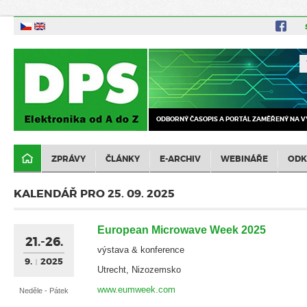
ODBORNÝ ČASOPIS A PORTÁL ZAMĚŘENÝ NA V
ZPRÁVY
ČLÁNKY
E-ARCHIV
WEBINÁŘE
ODK
KALENDÁŘ PRO 25. 09. 2025
European Microwave Week 2025
21.-26.
výstava & konference
9.
2025
Utrecht, Nizozemsko
www.eumweek.com
Neděle - Pátek