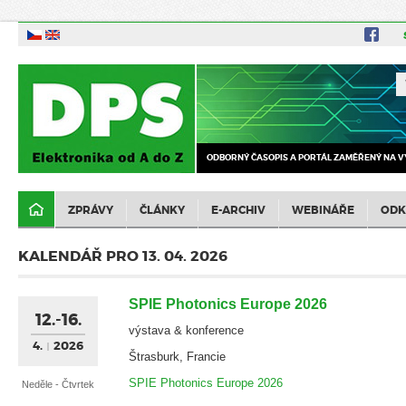
ODBORNÝ ČASOPIS A PORTÁL ZAMĚŘENÝ NA V
ZPRÁVY
ČLÁNKY
E-ARCHIV
WEBINÁŘE
ODK
KALENDÁŘ PRO 13. 04. 2026
SPIE Photonics Europe 2026
12.-16.
výstava & konference
4.
2026
Štrasburk, Francie
SPIE Photonics Europe 2026
Neděle - Čtvrtek