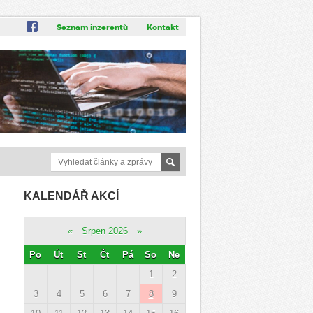
Seznam inzerentů
Kontakt
KALENDÁŘ AKCÍ
«
Srpen 2026
»
Po
Út
St
Čt
Pá
So
Ne
1
2
3
4
5
6
7
8
9