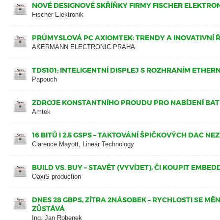
NOVÉ DESIGNOVÉ SKŘÍŇKY FIRMY FISCHER ELEKTRO
Fischer Elektronik
PRŮMYSLOVÁ PC AXIOMTEK: TRENDY A INOVATIVNÍ 
AKERMANN ELECTRONIC PRAHA
TDS101: INTELIGENTNÍ DISPLEJ S ROZHRANÍM ETHER
Papouch
ZDROJE KONSTANTNÍHO PROUDU PRO NABÍJENÍ BATE
Amtek
16 BITŮ I 2,5 GSPS – TAKTOVÁNÍ ŠPIČKOVÝCH DAC 
Clarence Mayott, Linear Technology
BUILD VS. BUY – STAVĚT (VYVÍJET), ČI KOUPIT EMB
OaxiS production
DNES 28 GBPS, ZÍTRA 2NÁSOBEK – RYCHLOSTI SE MĚ
ZŮSTÁVÁ
Ing. Jan Robenek