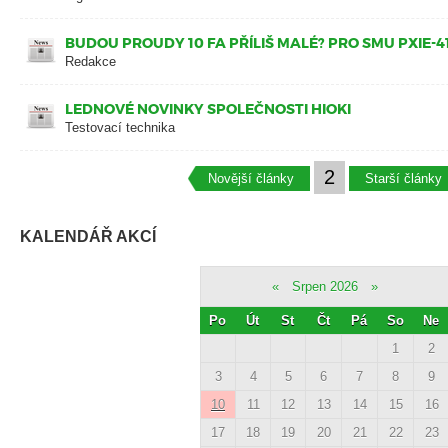
BUDOU PROUDY 10 FA PŘÍLIŠ MALÉ? PRO SMU PXIE-41
Redakce
LEDNOVÉ NOVINKY SPOLEČNOSTI HIOKI
Testovací technika
2
Novější články
Starší články
KALENDÁŘ AKCÍ
«
Srpen 2026
»
Po
Út
St
Čt
Pá
So
Ne
1
2
3
4
5
6
7
8
9
10
11
12
13
14
15
16
17
18
19
20
21
22
23