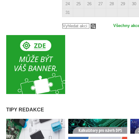
24
25
26
27
28
29
30
31
Všechny akc
TIPY REDAKCE