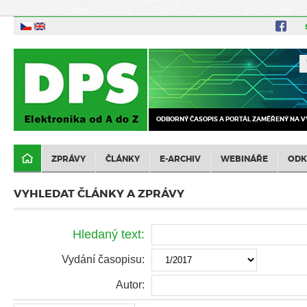
ODBORNÝ ČASOPIS A PORTÁL ZAMĚŘENÝ NA V
ZPRÁVY
ČLÁNKY
E-ARCHIV
WEBINÁŘE
ODK
VYHLEDAT ČLÁNKY A ZPRÁVY
Hledaný text:
Vydání časopisu:
Autor: