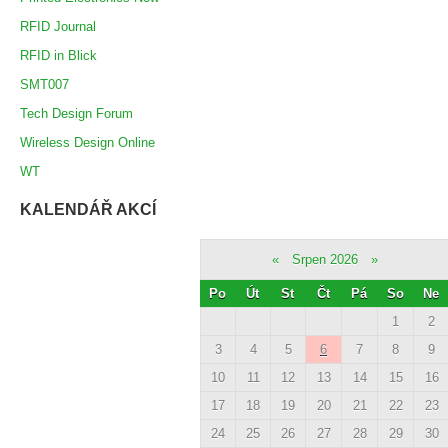
RFID Journal
RFID in Blick
SMT007
Tech Design Forum
Wireless Design Online
WT
KALENDÁŘ AKCÍ
«
Srpen 2026
»
Po
Út
St
Čt
Pá
So
Ne
1
2
3
4
5
6
7
8
9
10
11
12
13
14
15
16
17
18
19
20
21
22
23
24
25
26
27
28
29
30