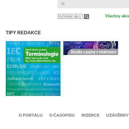
31
Všechny akc
TIPY REDAKCE
O PORTÁLU
O ČASOPISU
INZERCE
UZÁVĚRKY