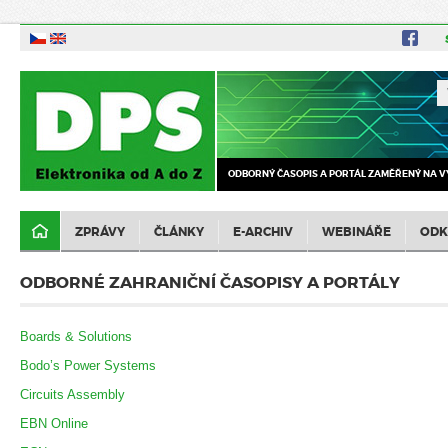
ODBORNÝ ČASOPIS A PORTÁL ZAMĚŘENÝ NA V
ZPRÁVY
ČLÁNKY
E-ARCHIV
WEBINÁŘE
ODK
ODBORNÉ ZAHRANIČNÍ ČASOPISY A PORTÁLY
Boards & Solutions
Bodo’s Power Systems
Circuits Assembly
EBN Online