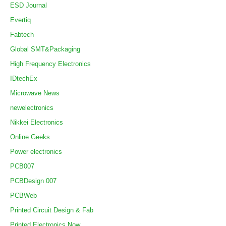
ESD Journal
Evertiq
Fabtech
Global SMT&Packaging
High Frequency Electronics
IDtechEx
Microwave News
newelectronics
Nikkei Electronics
Online Geeks
Power electronics
PCB007
PCBDesign 007
PCBWeb
Printed Circuit Design & Fab
Printed Electronics Now