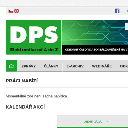
ODBORNÝ ČASOPIS A PORTÁL ZAMĚŘENÝ NA V
ZPRÁVY
ČLÁNKY
E-ARCHIV
WEBINÁŘE
ODK
PRÁCI NABÍZÍ
Momentálně zde není žádná nabídka.
KALENDÁŘ AKCÍ
«
Srpen 2026
»