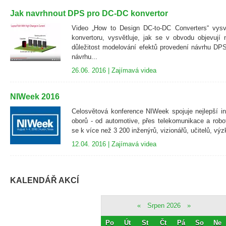
Jak navrhnout DPS pro DC-DC konvertor
Video „How to Design DC-to-DC Converters“ vysv
konvertoru, vysvětluje, jak se v obvodu objevují
důležitost modelování efektů provedení návrhu DP
návrhu...
26.06. 2016 |
Zajímavá videa
NIWeek 2016
Celosvětová konference NIWeek spojuje nejlepší i
oborů - od automotive, přes telekomunikace a robot
se k více než 3 200 inženýrů, vizionářů, učitelů, vý
12.04. 2016 |
Zajímavá videa
KALENDÁŘ AKCÍ
«
Srpen 2026
»
Po
Út
St
Čt
Pá
So
Ne