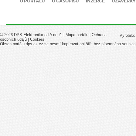
O PORTÁLU
O ČASOPISU
INZERCE
UZÁVĚRKY
© 2026 DPS Elektronika od A do Z. |
Mapa portálu
|
Ochrana
Vyrobilo
osobních údajů
|
Cookies
Obsah portálu dps-az.cz se nesmí kopírovat ani šířit bez písemného souhlas