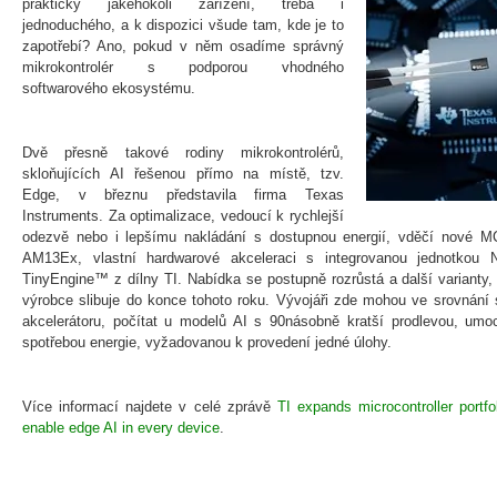
prakticky jakéhokoli zařízení, třeba i
jednoduchého, a k dispozici všude tam, kde je to
zapotřebí? Ano, pokud v něm osadíme správný
mikrokontrolér s podporou vhodného
softwarového ekosystému.
Dvě přesně takové rodiny mikrokontrolérů,
skloňujících AI řešenou přímo na místě, tzv.
Edge, v březnu představila firma Texas
Instruments. Za optimalizace, vedoucí k rychlejší
odezvě nebo i lepšímu nakládání s dostupnou energií, vděčí nové
AM13Ex, vlastní hardwarové akceleraci s integrovanou jednotkou 
TinyEngine™ z dílny TI. Nabídka se postupně rozrůstá a další varianty,
výrobce slibuje do konce tohoto roku. Vývojáři zde mohou ve srovná
akcelerátoru, počítat u modelů AI s 90násobně kratší prodlevou, umo
spotřebou energie, vyžadovanou k provedení jedné úlohy.
Více informací najdete v celé zprávě
TI expands microcontroller portf
enable edge AI in every device
.