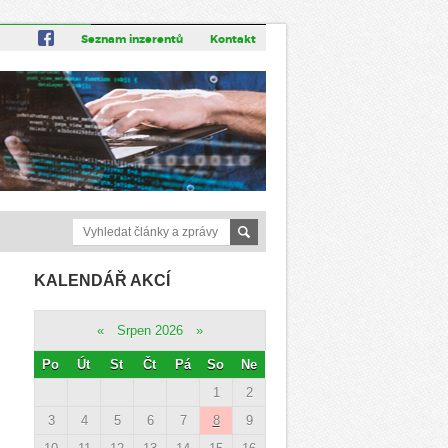
Seznam inzerentů
Kontakt
KALENDÁŘ AKCÍ
«
Srpen 2026
»
Po
Út
St
Čt
Pá
So
Ne
1
2
3
4
5
6
7
8
9