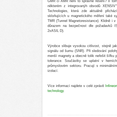
GMR či AMR není to správné řešení? V tom
některém z integrovanýh obvodů XENSIV™
Technologies, která zde aktuálně přichá
skloňujících u magnetického měření také s
TMR (Tunnel Magnetoresistance). Klidně i v
důrazem na bezpečnost dle požadavků I
2xASIL D).
Výrobce slibuje vysokou citlivost, stejně j
signálu od šumu (SNR). Při sledování polo
menší magnety a obecně tolik neřešit šířku
tolerance. Součástky se uplatní v herníc
průmyslovém sektoru. Pracují s minimálním
izolací.
Více informací najdete v celé zprávě
Infineo
technology
.