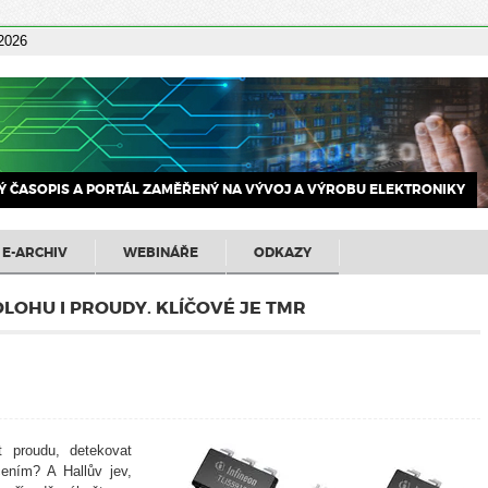
 2026
 ČASOPIS A PORTÁL ZAMĚŘENÝ NA VÝVOJ A VÝROBU ELEKTRONIKY
E-ARCHIV
WEBINÁŘE
ODKAZY
LOHU I PROUDY. KLÍČOVÉ JE TMR
st proudu, detekovat
čením? A Hallův jev,