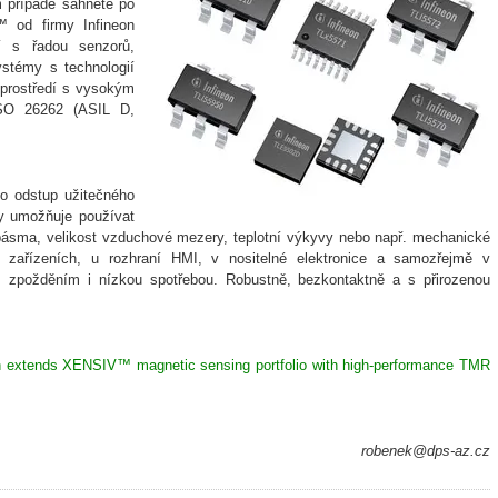
 případě sáhněte po
 od firmy Infineon
zí s řadou senzorů,
ystémy s technologií
 prostředí s vysokým
SO 26262 (ASIL D,
ako odstup užitečného
hy umožňuje používat
 pásma, velikost vzduchové mezery, teplotní výkyvy nebo např. mechanické
h zařízeních, u rozhraní HMI, v nositelné elektronice a samozřejmě v
 zpožděním i nízkou spotřebou. Robustně, bezkontaktně a s přirozenou
n extends XENSIV™ magnetic sensing portfolio with high-performance TMR
robenek@dps-az.cz