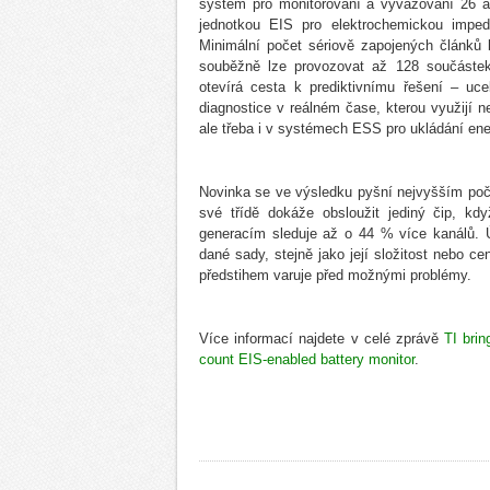
systém pro monitorování a vyvažování 26 a
jednotkou EIS pro elektrochemickou impeda
Minimální počet sériově zapojených článků
souběžně lze provozovat až 128 součáste
otevírá cesta k prediktivnímu řešení – uc
diagnostice v reálném čase, kterou využijí ne
ale třeba i v systémech ESS pro ukládání ene
Novinka se ve výsledku pyšní nejvyšším poč
své třídě dokáže obsloužit jediný čip, kd
generacím sleduje až o 44 % více kanálů. Ú
dané sady, stejně jako její složitost nebo c
předstihem varuje před možnými problémy.
Více informací najdete v celé zprávě
TI brin
count EIS-enabled battery monitor
.