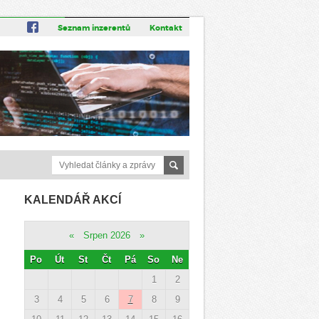
Seznam inzerentů
Kontakt
KALENDÁŘ AKCÍ
«
Srpen 2026
»
Po
Út
St
Čt
Pá
So
Ne
1
2
3
4
5
6
7
8
9