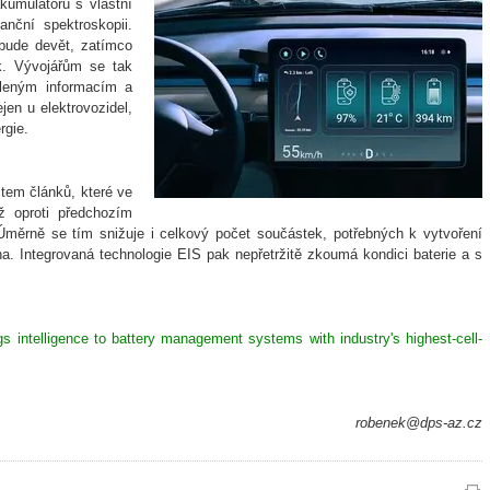
kumulátorů s vlastní
nční spektroskopii.
 bude devět, zatímco
k. Vývojářům se tak
eleným informacím a
jen u elektrovozidel,
rgie.
tem článků, které ve
yž oproti předchozím
měrně se tím snižuje i celkový počet součástek, potřebných k vytvoření
ena. Integrovaná technologie EIS pak nepřetržitě zkoumá kondici baterie a s
gs intelligence to battery management systems with industry's highest-cell-
robenek@dps-az.cz