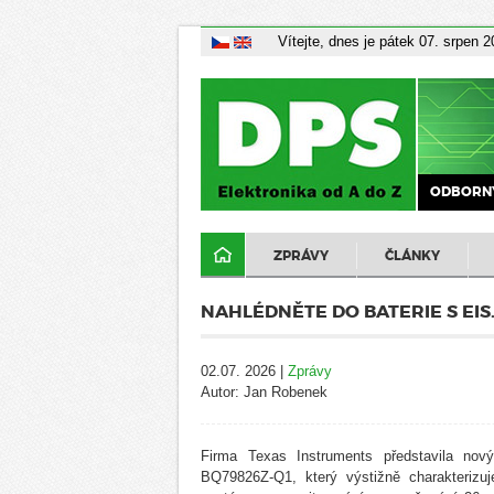
Vítejte, dnes je pátek 07. srpen 
ODBORNÝ
ZPRÁVY
ČLÁNKY
NAHLÉDNĚTE DO BATERIE S EIS
02.07. 2026 |
Zprávy
Autor: Jan Robenek
Firma Texas Instruments představila nov
BQ79826Z-Q1, který výstižně charakterizuj